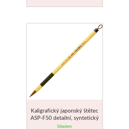
Stubai
Řezbářská dláta
Rydla
Umton
Olej
Akvarel
Tempery
Kaligrafický japonský štětec
Uni Posca
ASP-F50 detailní, syntetický
Skladem
Jednotlivě