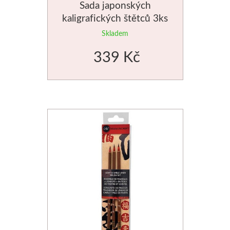
Sada japonských
kaligrafických štětců 3ks
pro začátečníky
Skladem
339 Kč