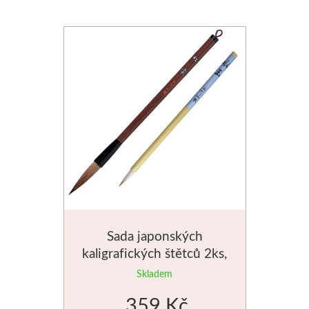
Sada japonských
kaligrafických štětců 2ks,
mix chlupů
Skladem
359 Kč