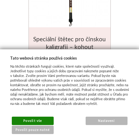
Speciální štětec pro čínskou
kaligrafii – kohout
Skladem
Tato webová stránka používá cookies
Na těchto stránkách fungují cookies, které naše společnosti využívají.
565 Kč
Jednotlivé typy cookies a jejich dobu zpracování naleznete popsané níže
v tabulce. Zvolte prosím Vámi preferovanou variantu. Pokud byste nás
potřebovali ohledně výkonu vašich práv v souvislosti se zpracováním cookies
kontaktovat, obraťte se prosím na společnost, jejíž stránky procházíte, nebo na
našeho Pověřence pro ochranu osobních údajů. Pokud si myslíte, že s osobními
údaji nenakládáme, jak bychom měli, máte možnost podat stížnost u Úřadu pro
ochranu osobních údajů. Budeme však rádi, pokud se nejdříve obrátíte přímo
na nás a budeme tak moct Váš požadavek obratem vyřešit.
Povolit vše
Nastavení
Povolit pouze nutné