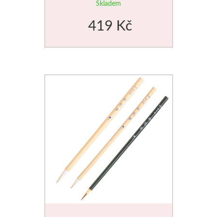
pony a syntetika
Skladem
419 Kč