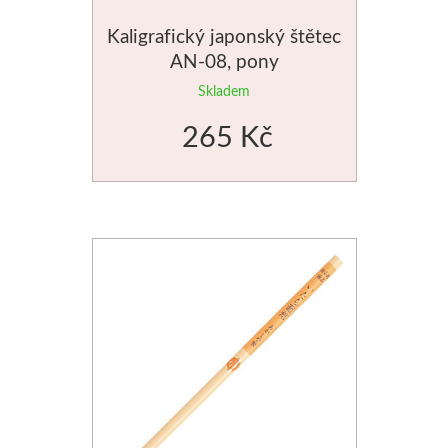
Manetti
Kaligrafický japonský štětec
AN-08, pony
Zlatící plátky
Skladem
Příslušenství
265 Kč
Meeden
Stojany
Palety
Ostatní pomůcky
Mijello
Akvarel