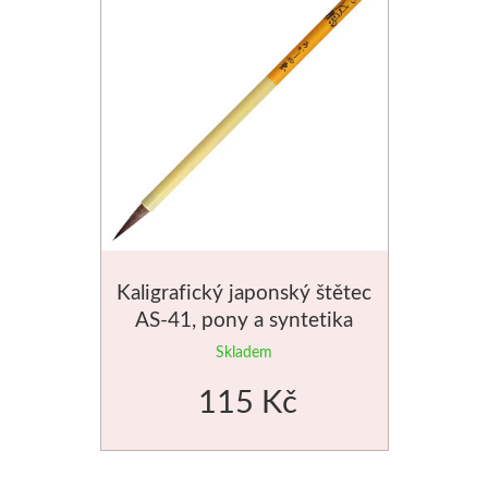
Štětce
Rosa
Akvarel
Akryl
Média
Kaligrafický japonský štětec
Plátna
AS-41, pony a syntetika
tmavé chlupy
Skladem
Sennelier
115 Kč
Suché pastely
Olejové pastely