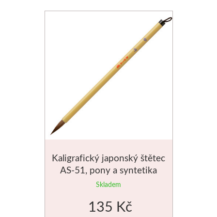
Schmincke
Olej
Akryl
Akvarel
Média
Speedball
Kaligrafický japonský štětec
Sítotisk
AS-51, pony a syntetika
tmavé chlupy
Skladem
Linoryt
135 Kč
Glazury