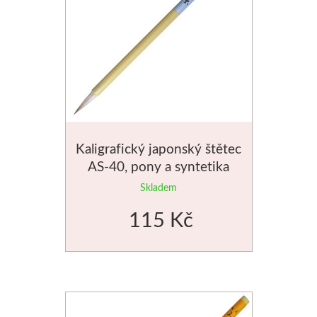
Dláta
Phoenix
Plátna
Barvy
Kaligrafický japonský štětec
AS-40, pony a syntetika
Špachtle
světlé chlupy
Skladem
Renesans
115 Kč
Olej
Akryl
Akvarel