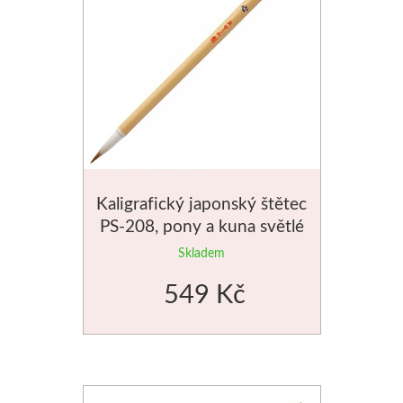
Kaligrafický japonský štětec
PS-208, pony a kuna světlé
chlupy
Skladem
549 Kč