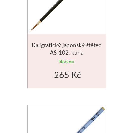
Jednotlivé barvy
Sady
Pomůcky
Kaligrafický japonský štětec
AS-102, kuna
Pébéo
Skladem
Akryl
265 Kč
Hobby
Pryskyřice
Pfeil - Swiss made
Rydla