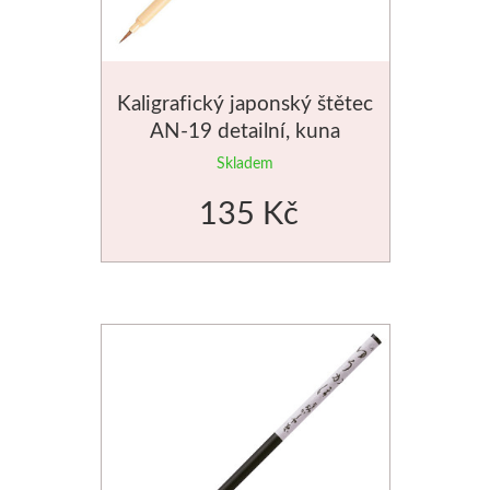
Palety a kazety
Kyblíky
Kaligrafický japonský štětec
AN-19 detailní, kuna
Montana Cans
Skladem
Montana Black
135 Kč
Montana Gold
Old Holland
Olejové barvy
Média
PanPastel