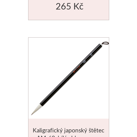
265 Kč
Média
Kreul
Akryl
Textil
Hedvábí
Lascaux
Akrylové barvy
Média
Kaligrafický japonský štětec
Liquitex