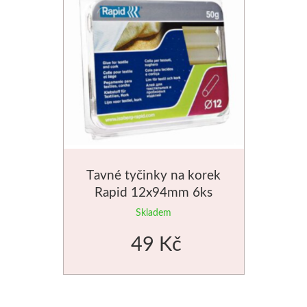
Štětce
Rosa
Akvarel
Akryl
Média
Tavné tyčinky na korek
Rapid 12x94mm 6ks
Plátna
Skladem
Sennelier
49 Kč
Suché pastely
Olejové pastely