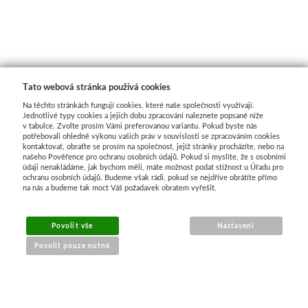
Tato webová stránka používá cookies
Na těchto stránkách fungují cookies, které naše společnosti využívají.
Jednotlivé typy cookies a jejich dobu zpracování naleznete popsané níže
v tabulce. Zvolte prosím Vámi preferovanou variantu. Pokud byste nás
potřebovali ohledně výkonu vašich práv v souvislosti se zpracováním cookies
kontaktovat, obraťte se prosím na společnost, jejíž stránky procházíte, nebo na
našeho Pověřence pro ochranu osobních údajů. Pokud si myslíte, že s osobními
údaji nenakládáme, jak bychom měli, máte možnost podat stížnost u Úřadu pro
ochranu osobních údajů. Budeme však rádi, pokud se nejdříve obrátíte přímo
na nás a budeme tak moct Váš požadavek obratem vyřešit.
Povolit vše
Nastavení
Povolit pouze nutné
NÁKUP ONLINE