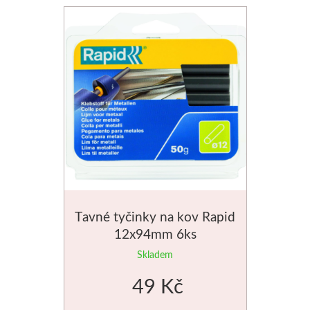
Schmincke
Olej
Akryl
Akvarel
Média
Speedball
Tavné tyčinky na kov Rapid
12x94mm 6ks
Sítotisk
Skladem
Linoryt
49 Kč
Glazury