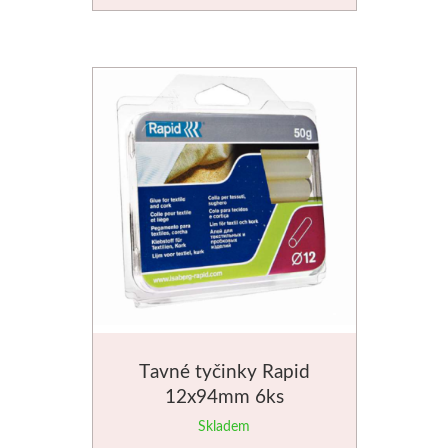
Stubai
Řezbářská dláta
Rydla
Umton
Olej
Akvarel
Tempery
Tavné tyčinky Rapid
Uni Posca
12x94mm 6ks
Skladem
Jednotlivě