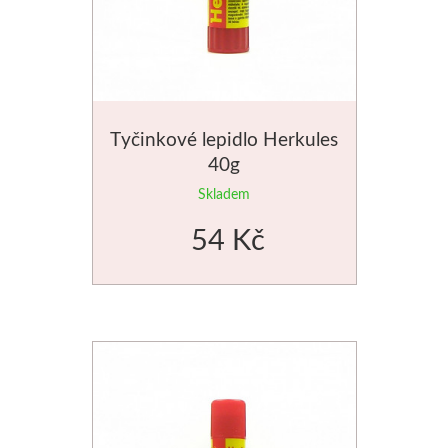
Jednotlivé barvy
Sady
Pomůcky
Tyčinkové lepidlo Herkules
40g
Pébéo
Skladem
54 Kč
Akryl
Hobby
Pryskyřice
Pfeil - Swiss made
Rydla