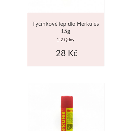
Palety a kazety
Tyčinkové lepidlo Herkules
Kyblíky
15g
Montana Cans
1-2 týdny
28 Kč
Montana Black
Montana Gold
Old Holland
Olejové barvy
Média
PanPastel