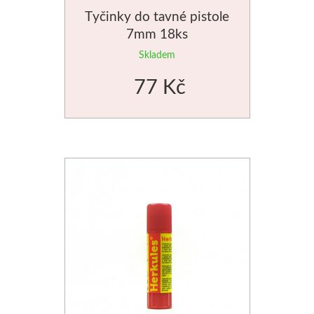
Tyčinky do tavné pistole
Manetti
7mm 18ks
Zlatící plátky
Skladem
77 Kč
Příslušenství
Meeden
Stojany
Palety
Ostatní pomůcky
Mijello
Akvarel