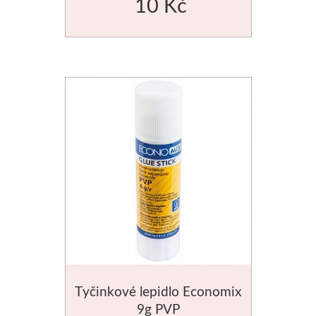
10 Kč
Média
Kreul
Akryl
Textil
Hedvábí
Lascaux
Akrylové barvy
Média
Tyčinkové lepidlo Economix
Liquitex
9g PVP