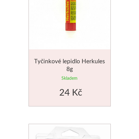
Dláta
Phoenix
Plátna
Barvy
Tyčinkové lepidlo Herkules
8g
Špachtle
Skladem
Renesans
24 Kč
Olej
Akryl
Akvarel