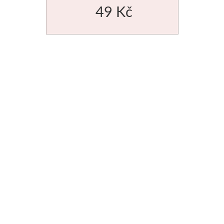
49 Kč
V sadách
Winsor & Newton
Barvy
Tuše
Média
Pomůcky
Zlatá loď
Malířská plátna
Štětce