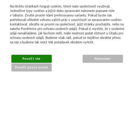
Na těchto stránkách fungují cookies, které naše společnosti využívají.
Média
Jednotlivé typy cookies a jejich dobu zpracování naleznete popsané níže
v tabulce. Zvolte prosím Vámi preferovanou variantu. Pokud byste nás
potřebovali ohledně výkonu vašich práv v souvislosti se zpracováním cookies
Kreul
kontaktovat, obraťte se prosím na společnost, jejíž stránky procházíte, nebo na
našeho Pověřence pro ochranu osobních údajů. Pokud si myslíte, že s osobními
údaji nenakládáme, jak bychom měli, máte možnost podat stížnost u Úřadu pro
Akryl
ochranu osobních údajů. Budeme však rádi, pokud se nejdříve obrátíte přímo
na nás a budeme tak moct Váš požadavek obratem vyřešit.
Textil
Povolit vše
Nastavení
Hedvábí
Povolit pouze nutné
Lascaux
NÁKUP ONLINE
Akrylové barvy
doprava a platba
Média
sledování zásilek
obchodní podmínky
Liquitex
reklamace zboží