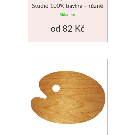
Studio 100% bavlna – různé
rozměry
Novinky
Skladem
od
82 Kč