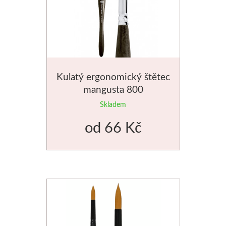
Jednotlivé barvy
Sady
Pomůcky
Kulatý ergonomický štětec
mangusta 800
Pébéo
Skladem
Akryl
od
66 Kč
Hobby
Pryskyřice
Pfeil - Swiss made
Rydla