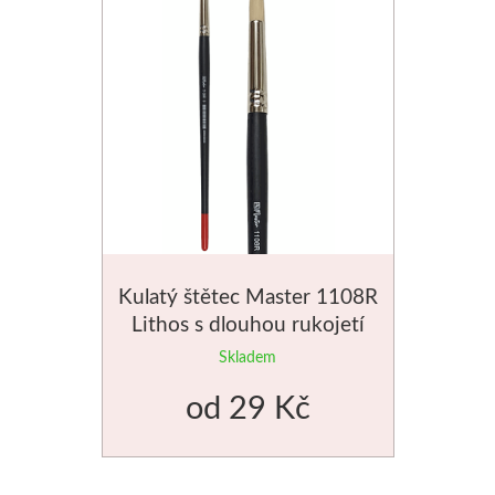
Štětce
Rosa
Akvarel
Akryl
Média
Kulatý štětec Master 1108R
Plátna
Lithos s dlouhou rukojetí
Skladem
Sennelier
od
29 Kč
Suché pastely
Olejové pastely