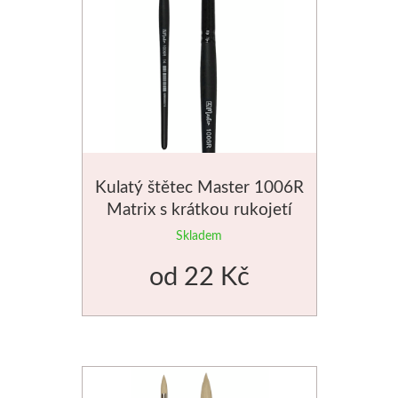
Dláta
Phoenix
Plátna
Barvy
Kulatý štětec Master 1006R
Matrix s krátkou rukojetí
Špachtle
Skladem
Renesans
od
22 Kč
Olej
Akryl
Akvarel