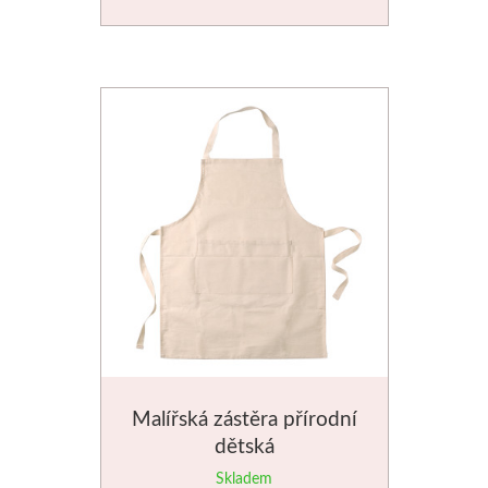
Stubai
Řezbářská dláta
Rydla
Umton
Olej
Akvarel
Tempery
Malířská zástěra přírodní
Uni Posca
dětská
Skladem
Jednotlivě