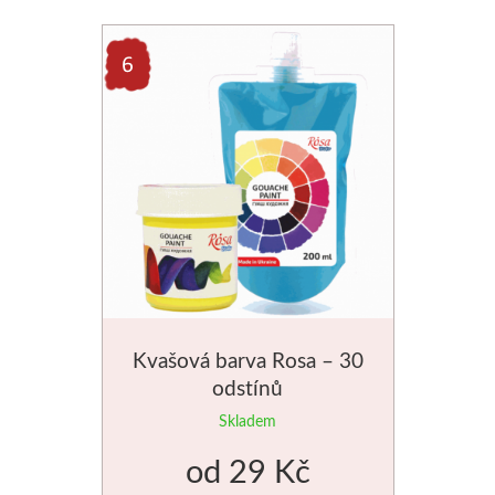
Schmincke
Olej
Akryl
Akvarel
Média
Speedball
Kvašová barva Rosa – 30
Sítotisk
odstínů
Skladem
Linoryt
od
29 Kč
Glazury