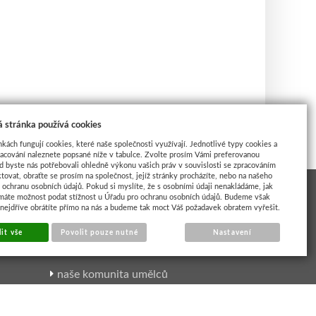
 stránka používá cookies
nkách fungují cookies, které naše společnosti využívají. Jednotlivé typy cookies a
racování naleznete popsané níže v tabulce. Zvolte prosím Vámi preferovanou
d byste nás potřebovali ohledně výkonu vašich práv v souvislosti se zpracováním
tovat, obraťte se prosím na společnost, jejíž stránky procházíte, nebo na našeho
ochranu osobních údajů. Pokud si myslíte, že s osobními údaji nenakládáme, jak
máte možnost podat stížnost u Úřadu pro ochranu osobních údajů. Budeme však
 nejdříve obrátíte přímo na nás a budeme tak moct Váš požadavek obratem vyřešit.
INSPIRACE UMĚLCI
it vše
Povolit pouze nutné
Nastavení
naše komunita umělců
výtvarné kurzy
online výuka