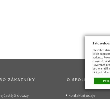
Tato webová
Na těchto strá
jejich dobu zp
variantu. Poku
cookies kontak
Pověřence pro 
bychom měli, 
rádi, pokud se
RO ZÁKAZNÍKY
O SPOLEČNOSTI
Povol
ejčastější dotazy
kontaktní údaje
garance Artikonu
kde nás najdete
zpracování osobních údajů
historie společnosti