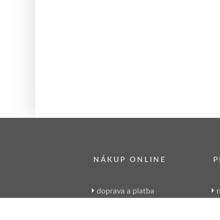
NÁKUP ONLINE
P
doprava a platba
n
sledování zásilek
obchodní podmínky