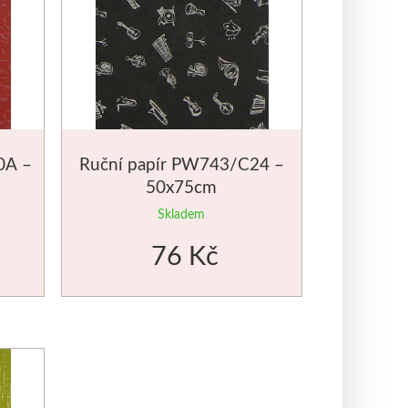
0A –
Ruční papír PW743/C24 –
50x75cm
Skladem
76 Kč