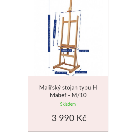
Jednotlivé barvy
Sady
Pomůcky
Pébéo
Akryl
Hobby
Malířský stojan typu H
Mabef - M/10
Pryskyřice
Skladem
3 990 Kč
Pfeil - Swiss made
Rydla