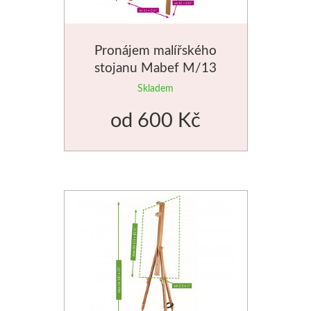
V sadách
Pronájem malířského
Winsor & Newton
stojanu Mabef M/13
Skladem
Barvy
od
600 Kč
Tuše
Média
Pomůcky
Zlatá loď
Malířská plátna
Štětce