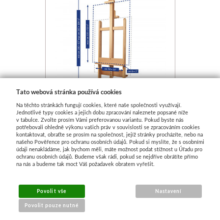
Tato webová stránka používá cookies
Na těchto stránkách fungují cookies, které naše společnosti využívají.
Jednotlivé typy cookies a jejich dobu zpracování naleznete popsané níže
v tabulce. Zvolte prosím Vámi preferovanou variantu. Pokud byste nás
Velký malířský stojan
potřebovali ohledně výkonu vašich práv v souvislosti se zpracováním cookies
kontaktovat, obraťte se prosím na společnost, jejíž stránky procházíte, nebo na
oboustranný Mabef – M/19
našeho Pověřence pro ochranu osobních údajů. Pokud si myslíte, že s osobními
údaji nenakládáme, jak bychom měli, máte možnost podat stížnost u Úřadu pro
Skladem
ochranu osobních údajů. Budeme však rádi, pokud se nejdříve obrátíte přímo
na nás a budeme tak moct Váš požadavek obratem vyřešit.
7 490 Kč
Povolit vše
Nastavení
Povolit pouze nutné