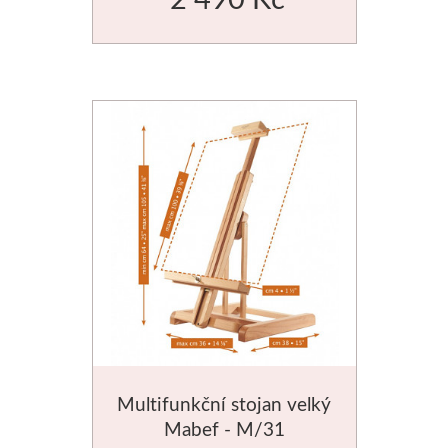
Štětce
Rosa
Akvarel
Akryl
Média
Plátna
Sennelier
Suché pastely
Multifunkční stojan velký
Mabef - M/31
Olejové pastely