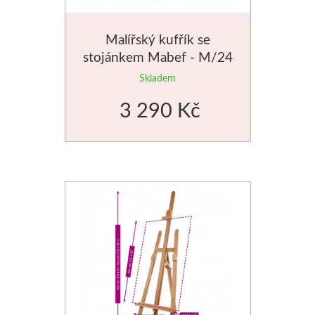
Média
Malířský kufřík se
Kreul
stojánkem Mabef - M/24
Skladem
Akryl
3 290 Kč
Textil
Hedvábí
Lascaux
Akrylové barvy
Média
Liquitex