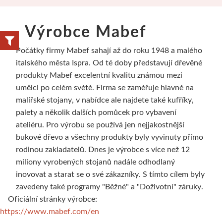
Školní sortiment
V sadě
V roli a metráži
Kaligrafické
Artikon slaví 30 let
Obecné informace
Válečky
Glazury a engoby
Přípravky
Barvy
Výrobce Mabef
Laky a média
Napnutá plátna
Výbava pro základní školy
Linery
Obrazové reprodukce
Slavte s námi slevou 30%
Rydla a nástroje
Stojany a točny
Plátky a vločky
Fixy a ko
Počátky firmy Mabef sahají až do roku 1948 a malého
Příslušenství
Plátna na desce
Malba
Akrylové a olejové
Rámařské potřeby
Artikon Master
Lino
Příslušenství
Pomůcky
Tašky a te
italského města Ispra. Od té doby představují dřevěné
produkty Mabef excelentní kvalitu známou mezi
Vodou ředitelné
Speciální tvary
Kresba
Štětečkové
Stroje
Plátna
Hlubotisk
Nevypalovací hmoty
Restaurování
Šablony
umělci po celém světě. Firma se zaměřuje hlavně na
malířské stojany, v nabídce ale najdete také kufříky,
Olejové tyčinky
Pro napínání pláten
Linoryt
Sady fixů
Háčky
Štětce
Hlubotiskové barvy
Polymerové hmoty
Přípravky pro rest
Malování na 
palety a několik dalších pomůcek pro vybavení
ateliéru. Pro výrobu se používá jen nejjakostnější
Akrylové barvy
Napínací rámy
Keramika
Skicáky pro markery
Pěnové desky
Špachtle
Válečky
Umělecké plastelíny
Pomůcky
Barvy a k
bukové dřevo a všechny produkty byly vyvinuty přímo
rodinou zakladatelů. Dnes je výrobce s více než 12
Jednotlivě
Klasický nízký profil
Oblíbené produkty
Pastelky
Kartony
Média
Grafické desky a příslušenství
Odlévání
Šelaky
Hedvábí
miliony vyrobených stojanů nadále odhodlaný
inovovat a starat se o své zákazníky. S tímto cílem byly
Kancelářské potřeby
V sadě
Vysoké a masivní rámy
Umělecké
Artikon Studio
Pasparty
Jehly a nástroje
Pro sochaře
Modelářství
Rámy na 
zavedeny také programy "Běžné" a "Doživotní" záruky.
Oficiální stránky výrobce:
Laky a média
Příslušenství
Copy papír
Akvarelové
Další potřeby
Plátna
Litografie
Barvy na keramiku
Barvy a média
Malování na 
https://www.mabef.com/en