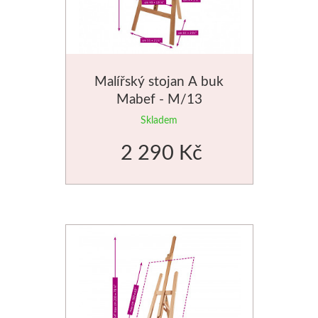
Basics
Heavy body
Malířský stojan A buk
Média
Mabef - M/13
Skladem
Mabef
2 290 Kč
Malířské stojany
Kufříky
Magnani 1404
Jednotlivé papíry
Bloky