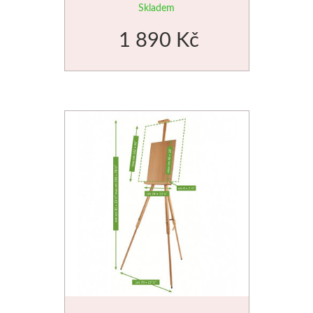
Skladem
Schmincke
1 890 Kč
Olej
Akryl
Akvarel
Média
Speedball
Sítotisk
Linoryt
Glazury