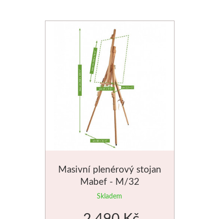
Dláta
Phoenix
Plátna
Barvy
Špachtle
Renesans
Olej
Masivní plenérový stojan
Mabef - M/32
Akryl
Skladem
Akvarel
2 490 Kč