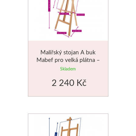
Manetti
Zlatící plátky
Příslušenství
Malířský stojan A buk
Meeden
Mabef pro velká plátna –
M/13.AL
Skladem
Stojany
2 240 Kč
Palety
Ostatní pomůcky
Mijello
Akvarel