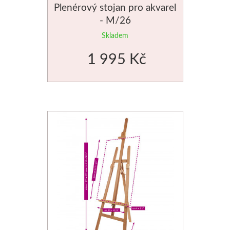
Plenérový stojan pro akvarel
- M/26
Stubai
Skladem
Řezbářská dláta
1 995 Kč
Rydla
Umton
Olej
Akvarel
Tempery
Uni Posca
Jednotlivě