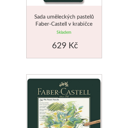
Dláta
Sada uměleckých pastelů
Faber-Castell v krabičce
Phoenix
12ks
Skladem
Plátna
629 Kč
Barvy
Špachtle
Renesans
Olej
Akryl
Akvarel