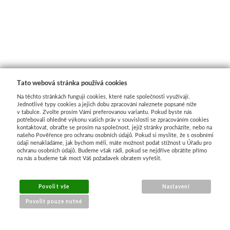
Tato webová stránka používá cookies
Na těchto stránkách fungují cookies, které naše společnosti využívají.
Jednotlivé typy cookies a jejich dobu zpracování naleznete popsané níže
v tabulce. Zvolte prosím Vámi preferovanou variantu. Pokud byste nás
potřebovali ohledně výkonu vašich práv v souvislosti se zpracováním cookies
kontaktovat, obraťte se prosím na společnost, jejíž stránky procházíte, nebo na
našeho Pověřence pro ochranu osobních údajů. Pokud si myslíte, že s osobními
údaji nenakládáme, jak bychom měli, máte možnost podat stížnost u Úřadu pro
ochranu osobních údajů. Budeme však rádi, pokud se nejdříve obrátíte přímo
na nás a budeme tak moct Váš požadavek obratem vyřešit.
Povolit vše
Nastavení
Povolit pouze nutné