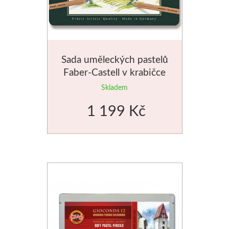
Štětce
Rosa
Sada uměleckých pastelů
Akvarel
Faber-Castell v krabičce
24ks
Skladem
Akryl
1 199 Kč
Média
Plátna
Sennelier
Suché pastely
Olejové pastely