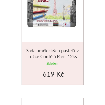
V prášku
Pro děti
Kyanotypie
Předškolá
Koh-i-noor
Školáci
Tužky
Ostatní
Sada uměleckých pastelů v
Pastelky
Smaltová
tužce Conté á Paris 12ks
Skladem
Pastely
Krakelová
619 Kč
Kremer
Dekorativ
Pigmenty
Pískování
Barvy