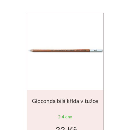
Novinky
Gioconda bílá křída v tužce
2-4 dny
33 Kč