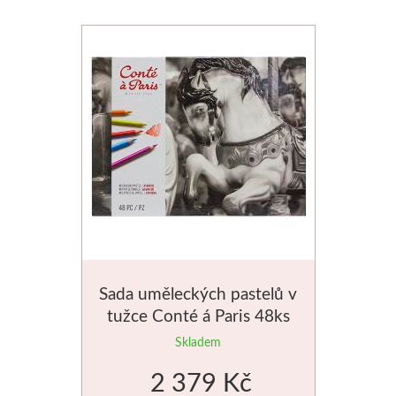
Basics
Heavy body
Média
Mabef
Malířské stojany
Kufříky
Magnani 1404
Sada uměleckých pastelů v
tužce Conté á Paris 48ks
Jednotlivé papíry
Skladem
2 379 Kč
Bloky