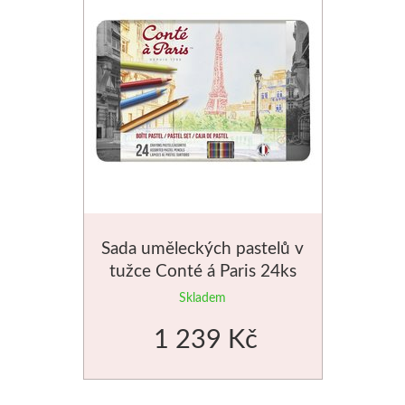
Média
Kreul
Akryl
Textil
Hedvábí
Sada uměleckých pastelů v
Lascaux
tužce Conté á Paris 24ks
Akrylové barvy
Skladem
1 239 Kč
Média
Liquitex