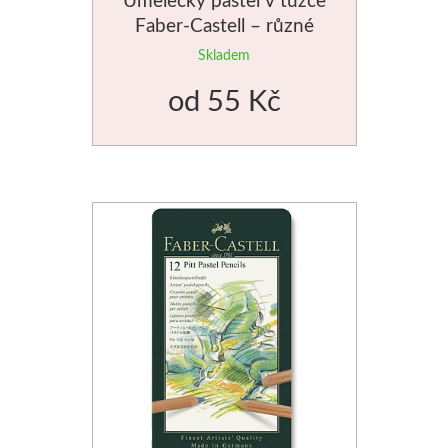
Faber-Castell – různé
Jednotlivé barvy
odstíny
Skladem
Sady
od
55 Kč
Pomůcky
Pébéo
Akryl
Hobby
Pryskyřice
Pfeil - Swiss made
Rydla