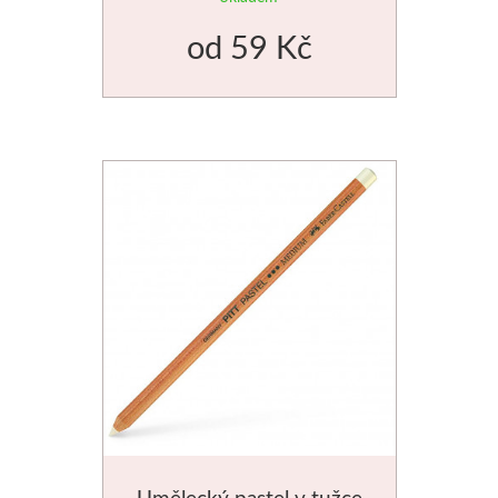
Palety a kazety
od
59 Kč
Kyblíky
Montana Cans
Montana Black
Montana Gold
Old Holland
Olejové barvy
Média
PanPastel
Umělecký pastel v tužce