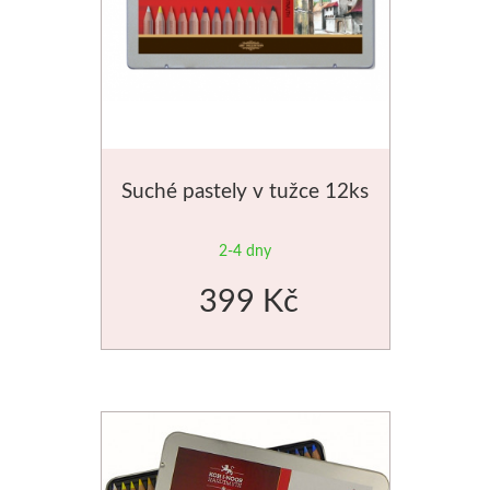
Schmincke
Olej
Akryl
Suché pastely v tužce 12ks
Akvarel
2-4 dny
Média
399 Kč
Speedball
Sítotisk
Linoryt
Glazury