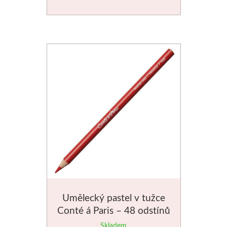
Manetti
Zlatící plátky
Příslušenství
Meeden
Stojany
Palety
Ostatní pomůcky
Mijello
Umělecký pastel v tužce
Conté á Paris – 48 odstínů
Akvarel
Skladem