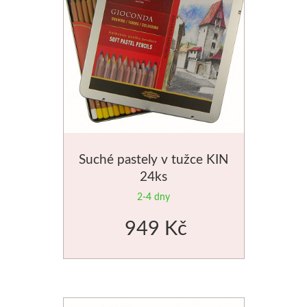
Stubai
Řezbářská dláta
Rydla
Umton
Suché pastely v tužce KIN
Olej
24ks
2-4 dny
Akvarel
949 Kč
Tempery
Uni Posca
Jednotlivě