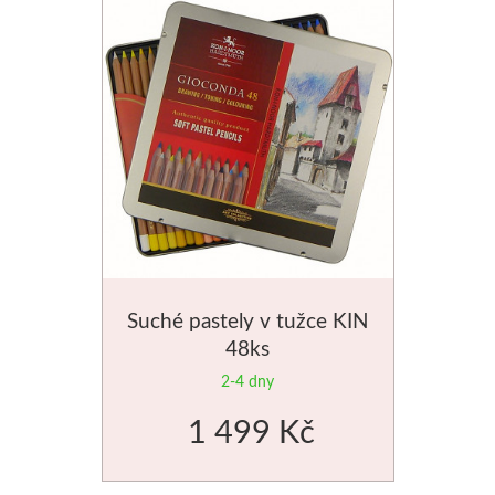
V sadách
Winsor & Newton
Barvy
Tuše
Média
Suché pastely v tužce KIN
Pomůcky
48ks
Zlatá loď
2-4 dny
1 499 Kč
Malířská plátna
Štětce