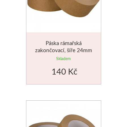
Jednotlivé barvy
Sady
Pomůcky
Páska rámařská
zakončovací, šíře 24mm
Pébéo
Skladem
Akryl
140 Kč
Hobby
Pryskyřice
Pfeil - Swiss made
Rydla