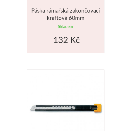
Manetti
Páska rámařská zakončovací
kraftová 60mm
Zlatící plátky
Skladem
Příslušenství
132 Kč
Meeden
Stojany
Palety
Ostatní pomůcky
Mijello
Akvarel