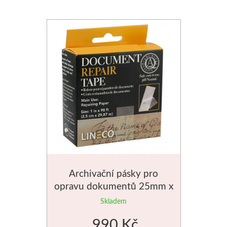
Archivační pásky pro
opravu dokumentů 25mm x
30m
Skladem
990 Kč