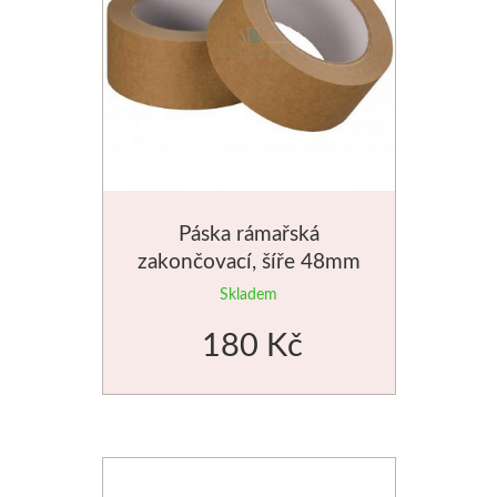
Dláta
Phoenix
Plátna
Barvy
Páska rámařská
zakončovací, šíře 48mm
Špachtle
Skladem
Renesans
180 Kč
Olej
Akryl
Akvarel