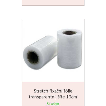
Stubai
Řezbářská dláta
Rydla
Umton
Olej
Akvarel
Tempery
Stretch fixační fólie
Uni Posca
transparentní, šíře 10cm
Skladem
Jednotlivě