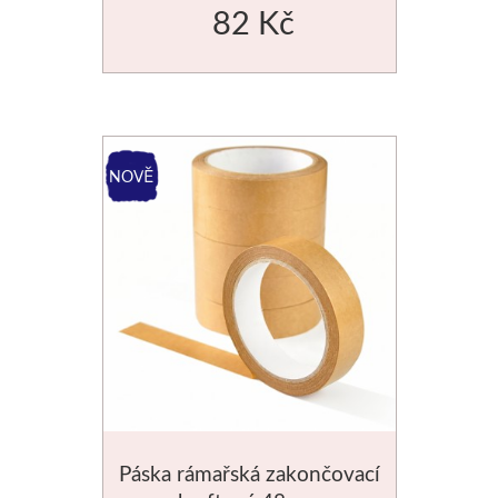
82 Kč
Média
Kreul
Akryl
Textil
Hedvábí
Lascaux
Akrylové barvy
Média
Páska rámařská zakončovací
Liquitex