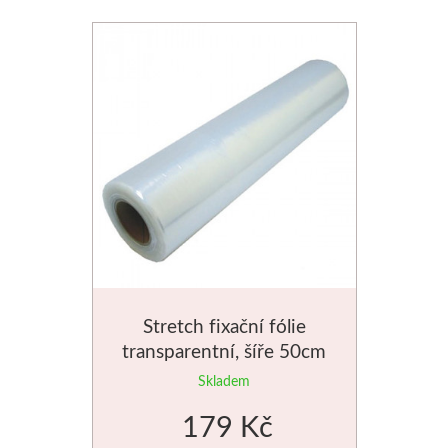
Schmincke
Olej
Akryl
Akvarel
Média
Speedball
Stretch fixační fólie
Sítotisk
transparentní, šíře 50cm
Skladem
Linoryt
179 Kč
Glazury