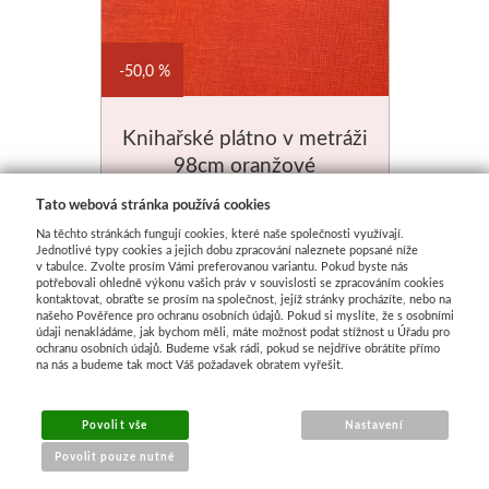
50,0 %
Knihařské plátno v metráži
98cm oranžové
Skladem
Tato webová stránka používá cookies
Na těchto stránkách fungují cookies, které naše společnosti využívají.
149 Kč
Jednotlivé typy cookies a jejich dobu zpracování naleznete popsané níže
v tabulce. Zvolte prosím Vámi preferovanou variantu. Pokud byste nás
potřebovali ohledně výkonu vašich práv v souvislosti se zpracováním cookies
kontaktovat, obraťte se prosím na společnost, jejíž stránky procházíte, nebo na
našeho Pověřence pro ochranu osobních údajů. Pokud si myslíte, že s osobními
údaji nenakládáme, jak bychom měli, máte možnost podat stížnost u Úřadu pro
ochranu osobních údajů. Budeme však rádi, pokud se nejdříve obrátíte přímo
na nás a budeme tak moct Váš požadavek obratem vyřešit.
Povolit vše
Nastavení
Povolit pouze nutné