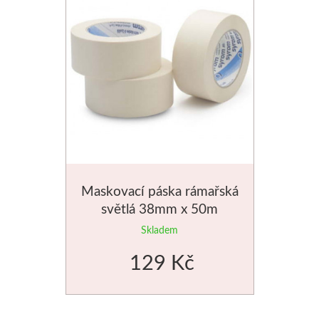
Štětce
Rosa
Akvarel
Akryl
Média
Maskovací páska rámařská
Plátna
světlá 38mm x 50m
Skladem
Sennelier
129 Kč
Suché pastely
Olejové pastely