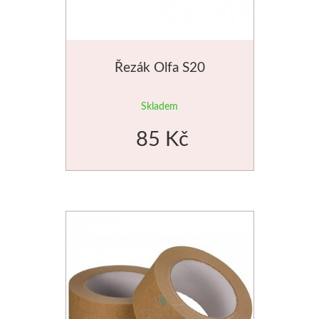
Palety a kazety
Kyblíky
Řezák Olfa S20
Montana Cans
Skladem
Montana Black
85 Kč
Montana Gold
Old Holland
Olejové barvy
Média
PanPastel