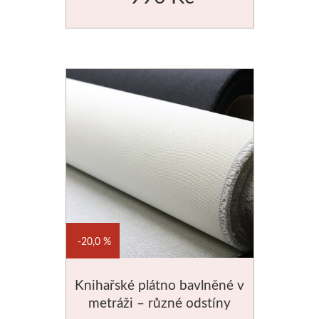
20,0 %
Knihařské plátno bavlněné v
metráži – různé odstíny