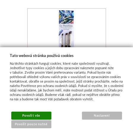
Tato webová stránka používá cookies
Na těchto stránkách fungují cookies, které naše společnosti využívají.
Jednotlivé typy cookies a jejich dobu zpracování naleznete popsané níže
v tabulce. Zvolte prosím Vámi preferovanou variantu. Pokud byste nás
potřebovali ohledně výkonu vašich práv v souvislosti se zpracováním cookies
kontaktovat, obraťte se prosím na společnost, jejíž stránky procházíte, nebo na
našeho Pověřence pro ochranu osobních údajů. Pokud si myslíte, že s osobními
údaji nenakládáme, jak bychom měli, máte možnost podat stížnost u Úřadu pro
ochranu osobních údajů. Budeme však rádi, pokud se nejdříve obrátíte přímo
Sennelier sada štětců pro
na nás a budeme tak moct Váš požadavek obratem vyřešit.
pastel
Skladem
Povolit vše
Nastavení
Povolit pouze nutné
535 Kč