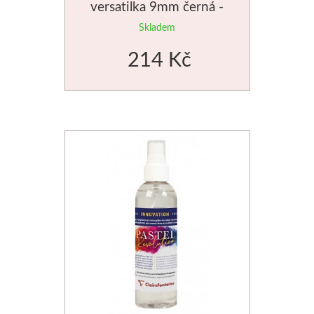
versatilka 9mm černá -
5343
Skladem
214 Kč