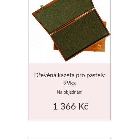
Manetti
Zlatící plátky
Příslušenství
Meeden
Stojany
Dřevěná kazeta pro pastely
99ks
Palety
Na objednání
Ostatní pomůcky
1 366 Kč
Mijello
Akvarel