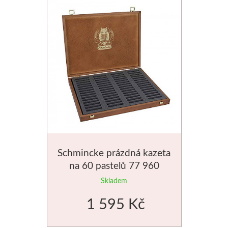
Palety a kazety
Kyblíky
Montana Cans
Montana Black
Montana Gold
Old Holland
Schmincke prázdná kazeta
na 60 pastelů 77 960
Olejové barvy
Skladem
Média
1 595 Kč
PanPastel