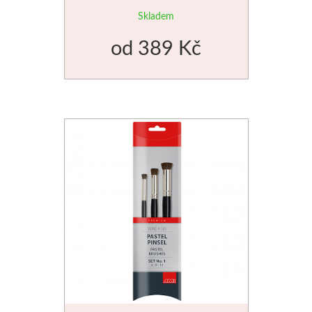
Skladem
Štětce
od
389 Kč
Rosa
Akvarel
Akryl
Média
Plátna
Sennelier
Suché pastely
Olejové pastely