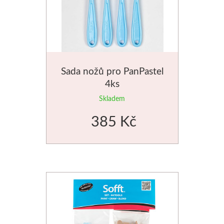
V sadách
Winsor & Newton
Sada nožů pro PanPastel
Barvy
4ks
Tuše
Skladem
385 Kč
Média
Pomůcky
Zlatá loď
Malířská plátna
Štětce