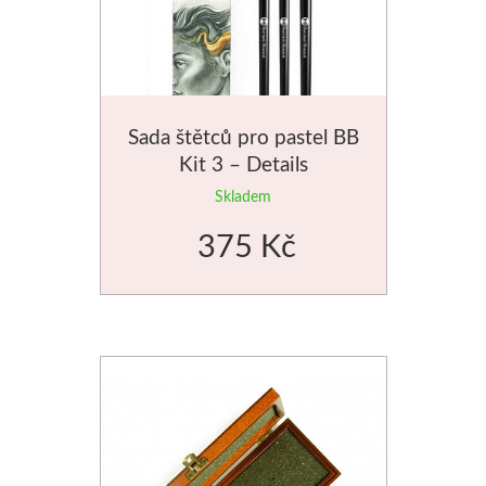
Média
Kreul
Sada štětců pro pastel BB
Akryl
Kit 3 – Details
Textil
Skladem
375 Kč
Hedvábí
Lascaux
Akrylové barvy
Média
Liquitex