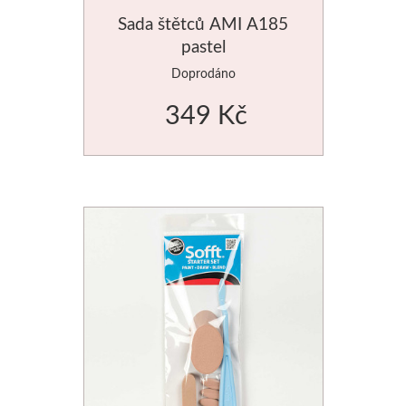
Sada štětců AMI A185
Schmincke
pastel
Doprodáno
Olej
349 Kč
Akryl
Akvarel
Média
Speedball
Sítotisk
Linoryt
Glazury