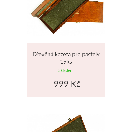
Basics
Heavy body
Média
Mabef
Dřevěná kazeta pro pastely
19ks
Malířské stojany
Skladem
Kufříky
999 Kč
Magnani 1404
Jednotlivé papíry
Bloky