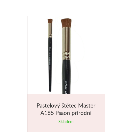
Jednotlivé barvy
Sady
Pomůcky
Pébéo
Akryl
Hobby
Pryskyřice
Pastelový štětec Master
A185 Psaon přírodní
Pfeil - Swiss made
Skladem
Rydla