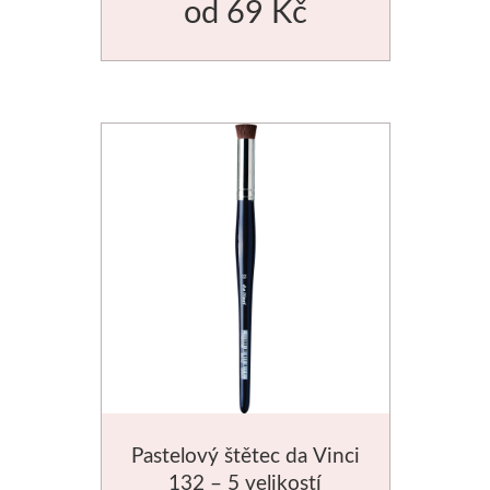
od
69 Kč
Dláta
Phoenix
Plátna
Barvy
Špachtle
Renesans
Olej
Akryl
Pastelový štětec da Vinci
Akvarel
132 – 5 velikostí