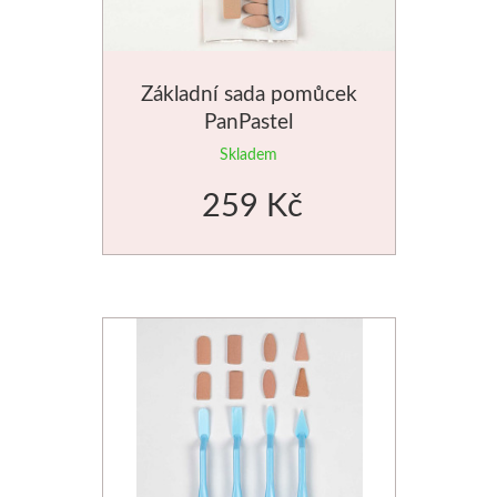
Stubai
Základní sada pomůcek
Řezbářská dláta
PanPastel
Skladem
Rydla
259 Kč
Umton
Olej
Akvarel
Tempery
Uni Posca
Jednotlivě