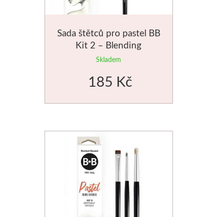
V prášku
Pro děti
Sada štětců pro pastel BB
Kyanotypie
Předškolá
Kit 2 – Blending
Koh-i-noor
Školáci
Skladem
185 Kč
Tužky
Ostatní
Pastelky
Smaltová
Pastely
Krakelová
Kremer
Dekorativ
Pigmenty
Pískování
Barvy