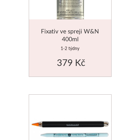
Fixativ ve spreji W&N
400ml
1-2 týdny
379 Kč