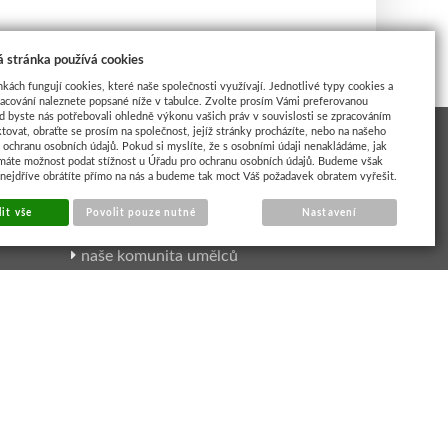
 stránka používá cookies
nkách fungují cookies, které naše společnosti využívají. Jednotlivé typy cookies a
racování naleznete popsané níže v tabulce. Zvolte prosím Vámi preferovanou
d byste nás potřebovali ohledně výkonu vašich práv v souvislosti se zpracováním
tovat, obraťte se prosím na společnost, jejíž stránky procházíte, nebo na našeho
ochranu osobních údajů. Pokud si myslíte, že s osobními údaji nenakládáme, jak
máte možnost podat stížnost u Úřadu pro ochranu osobních údajů. Budeme však
 nejdříve obrátíte přímo na nás a budeme tak moct Váš požadavek obratem vyřešit.
INSPIRACE UMĚLCI
it vše
Povolit pouze nutné
Nastavení
naše komunita umělců
výtvarné kurzy
online výuka
články a návody
Cookies
|
Sunlight systems
-
tvorba e-shopů