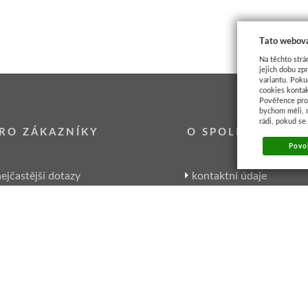
Tato webová
Na těchto strá
jejich dobu zp
variantu. Poku
cookies kontak
Pověřence pro 
bychom měli, 
rádi, pokud se
RO ZÁKAZNÍKY
O SPOLEČNOSTI
Povol
ejčastější dotazy
kontaktní údaje
garance Artikonu
kde nás najdete
zpracování osobních údajů
historie společnosti
velkoobchodní spolupráce
pracovní nabídky