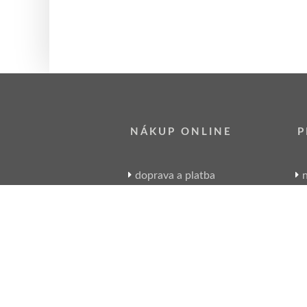
NÁKUP ONLINE
P
doprava a platba
n
sledování zásilek
obchodní podmínky
reklamace zboží
Artikon 1996-2026