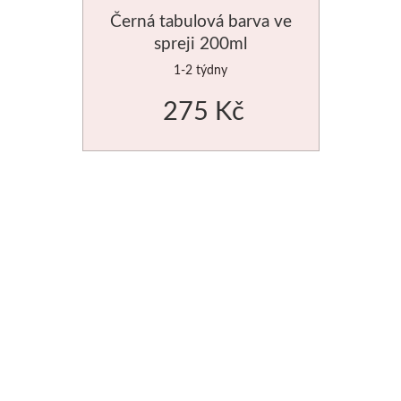
Černá tabulová barva ve
Manetti
spreji 200ml
Zlatící plátky
1-2 týdny
275 Kč
Příslušenství
Meeden
Stojany
Palety
Ostatní pomůcky
Mijello
Akvarel