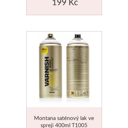
199 Kč
Média
Kreul
Akryl
Textil
Hedvábí
Lascaux
Akrylové barvy
Média
Montana saténový lak ve
Liquitex
spreji 400ml T1005