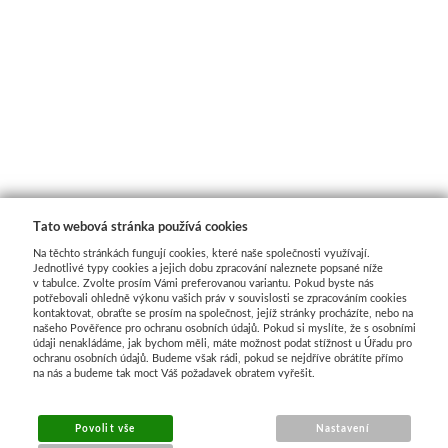
Jednotlivé barvy
Sady
Pomůcky
Pébéo
Tato webová stránka používá cookies
Akryl
Na těchto stránkách fungují cookies, které naše společnosti využívají.
Jednotlivé typy cookies a jejich dobu zpracování naleznete popsané níže
Hobby
v tabulce. Zvolte prosím Vámi preferovanou variantu. Pokud byste nás
potřebovali ohledně výkonu vašich práv v souvislosti se zpracováním cookies
kontaktovat, obraťte se prosím na společnost, jejíž stránky procházíte, nebo na
našeho Pověřence pro ochranu osobních údajů. Pokud si myslíte, že s osobními
Pryskyřice
údaji nenakládáme, jak bychom měli, máte možnost podat stížnost u Úřadu pro
ochranu osobních údajů. Budeme však rádi, pokud se nejdříve obrátíte přímo
na nás a budeme tak moct Váš požadavek obratem vyřešit.
Pfeil - Swiss made
Povolit vše
Rydla
Nastavení