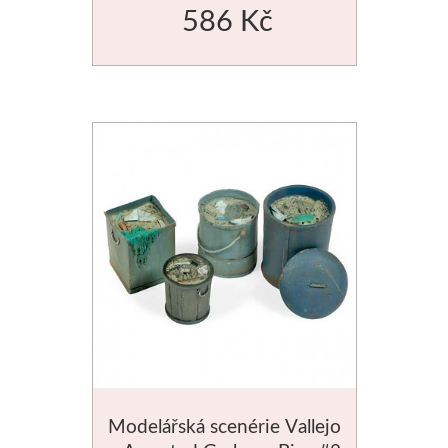
586 Kč
Média
Kreul
Akryl
Textil
Hedvábí
Lascaux
Akrylové barvy
Média
Modelářská scenérie Vallejo
Liquitex