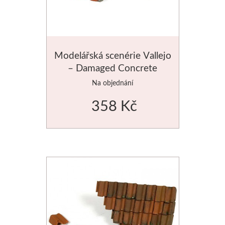
Modelářská scenérie Vallejo
– Damaged Concrete
Barriers
Na objednání
358 Kč