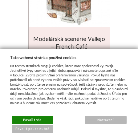
Modelářská scenérie Vallejo
– French Café
Na objednání
Tato webová stránka používá cookies
Na těchto stránkách fungují cookies, které naše společnosti využívají.
1 244 Kč
Jednotlivé typy cookies a jejich dobu zpracování naleznete popsané níže
v tabulce. Zvolte prosím Vámi preferovanou variantu. Pokud byste nás
potřebovali ohledně výkonu vašich práv v souvislosti se zpracováním cookies
kontaktovat, obraťte se prosím na společnost, jejíž stránky procházíte, nebo na
našeho Pověřence pro ochranu osobních údajů. Pokud si myslíte, že s osobními
údaji nenakládáme, jak bychom měli, máte možnost podat stížnost u Úřadu pro
ochranu osobních údajů. Budeme však rádi, pokud se nejdříve obrátíte přímo
na nás a budeme tak moct Váš požadavek obratem vyřešit.
Povolit vše
Nastavení
Povolit pouze nutné