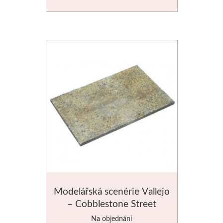
Stubai
Řezbářská dláta
Rydla
Umton
Olej
Akvarel
Tempery
Modelářská scenérie Vallejo
Uni Posca
– Cobblestone Street
Na objednání
Jednotlivě