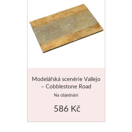
Štětce
Rosa
Akvarel
Akryl
Média
Modelářská scenérie Vallejo
Plátna
– Cobblestone Road
Na objednání
Sennelier
586 Kč
Suché pastely
Olejové pastely