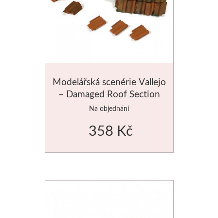
Modelářská scenérie Vallejo
– Damaged Roof Section
and Tiles
Na objednání
358 Kč