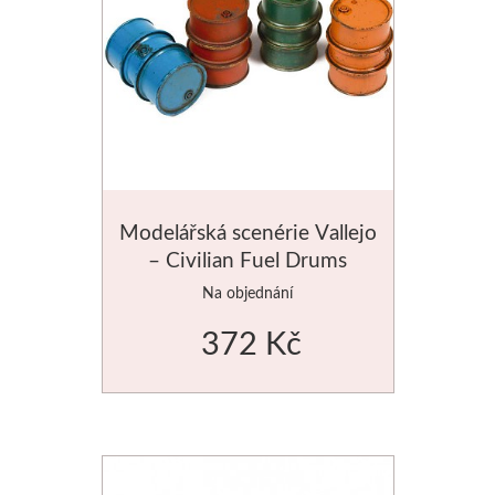
Dláta
Phoenix
Plátna
Barvy
Modelářská scenérie Vallejo
– Civilian Fuel Drums
Špachtle
Na objednání
Renesans
372 Kč
Olej
Akryl
Akvarel