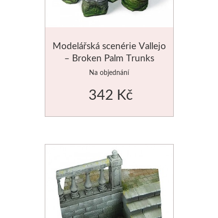
Palety a kazety
Kyblíky
Modelářská scenérie Vallejo
– Broken Palm Trunks
Montana Cans
Na objednání
Montana Black
342 Kč
Montana Gold
Old Holland
Olejové barvy
Média
PanPastel