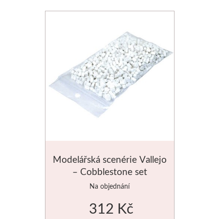
Schmincke
Olej
Akryl
Akvarel
Média
Speedball
Modelářská scenérie Vallejo
Sítotisk
– Cobblestone set
Na objednání
Linoryt
312 Kč
Glazury