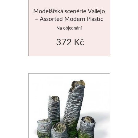
Manetti
Modelářská scenérie Vallejo
– Assorted Modern Plastic
Zlatící plátky
Drums #2
Na objednání
Příslušenství
372 Kč
Meeden
Stojany
Palety
Ostatní pomůcky
Mijello
Akvarel