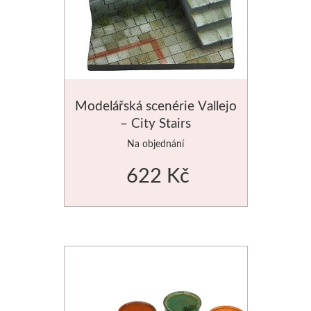
Jednotlivé barvy
Sady
Pomůcky
Modelářská scenérie Vallejo
– City Stairs
Pébéo
Na objednání
Akryl
622 Kč
Hobby
Pryskyřice
Pfeil - Swiss made
Rydla