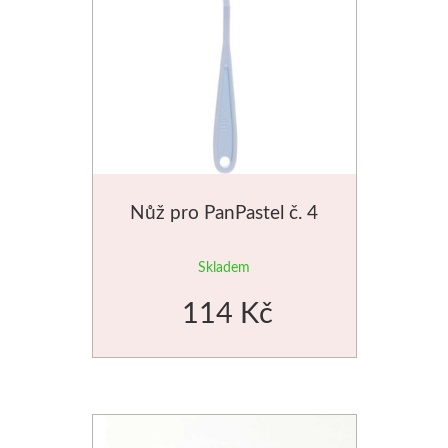
Schmincke
Olej
Akryl
Akvarel
Nůž pro PanPastel č. 4
Média
Skladem
Speedball
114 Kč
Sítotisk
Linoryt
Glazury