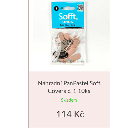
Stubai
Řezbářská dláta
Rydla
Umton
Olej
Náhradní PanPastel Soft
Akvarel
Covers č. 1 10ks
Skladem
Tempery
114 Kč
Uni Posca
Jednotlivě