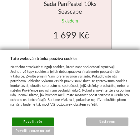
Sada PanPastel 10ks
Seascape
Skladem
1 699 Kč
Tato webová stránka používá cookies
Na těchto stránkách fungují cookies, které naše společnosti využívají.
Jednotlivé typy cookies a jejich dobu zpracování naleznete popsané níže
v tabulce. Zvolte prosím Vámi preferovanou variantu. Pokud byste nás
potřebovali ohledně výkonu vašich práv v souvislosti se zpracováním cookies
kontaktovat, obraťte se prosím na společnost, jejíž stránky procházíte, nebo na
našeho Pověřence pro ochranu osobních údajů. Pokud si myslíte, že s osobními
údaji nenakládáme, jak bychom měli, máte možnost podat stížnost u Úřadu pro
ochranu osobních údajů. Budeme však rádi, pokud se nejdříve obrátíte přímo
na nás a budeme tak moct Váš požadavek obratem vyřešit.
Povolit vše
Nastavení
Povolit pouze nutné