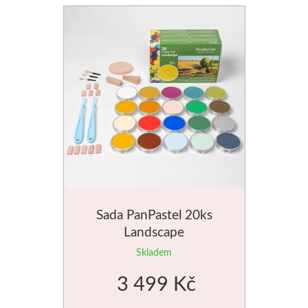
Média
Kreul
Akryl
Textil
Hedvábí
Lascaux
Sada PanPastel 20ks
Akrylové barvy
Landscape
Skladem
Média
3 499 Kč
Liquitex