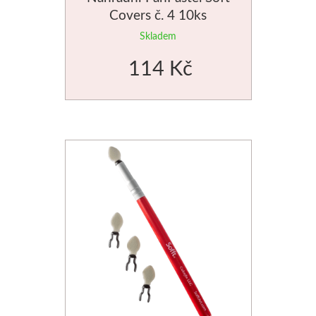
Covers č. 4 10ks
Skladem
114 Kč