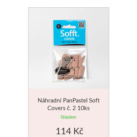
V sadách
Winsor & Newton
Barvy
Tuše
Média
Pomůcky
Náhradní PanPastel Soft
Zlatá loď
Covers č. 2 10ks
Skladem
Malířská plátna
114 Kč
Štětce