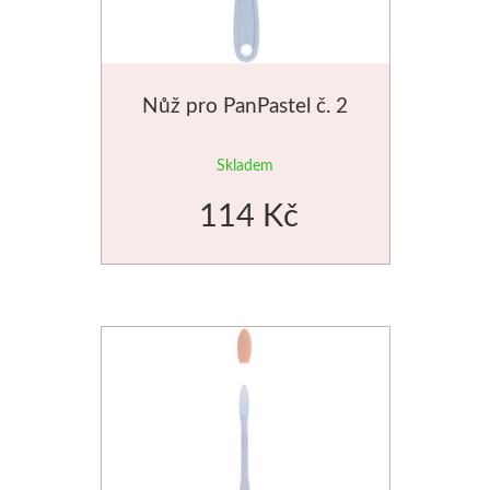
Dláta
Phoenix
Nůž pro PanPastel č. 2
Plátna
Skladem
Barvy
114 Kč
Špachtle
Renesans
Olej
Akryl
Akvarel