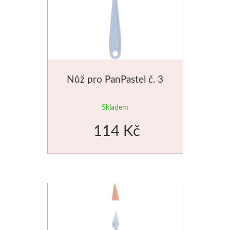
Štětce
Rosa
Akvarel
Nůž pro PanPastel č. 3
Akryl
Skladem
Média
114 Kč
Plátna
Sennelier
Suché pastely
Olejové pastely