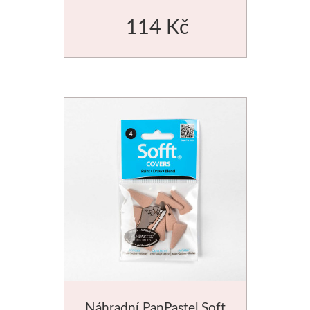
114 Kč
Náhradní PanPastel Soft