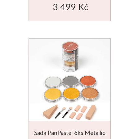
3 499 Kč
Manetti
Zlatící plátky
Příslušenství
Meeden
Stojany
Palety
Ostatní pomůcky
Mijello
Sada PanPastel 6ks Metallic
Akvarel