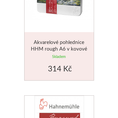
Akvarelové pohlednice
HHM rough A6 v kovové
krabičce
Skladem
314 Kč