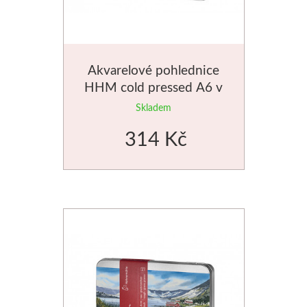
Akvarelové pohlednice
HHM cold pressed A6 v
kovové krabičce
Skladem
314 Kč