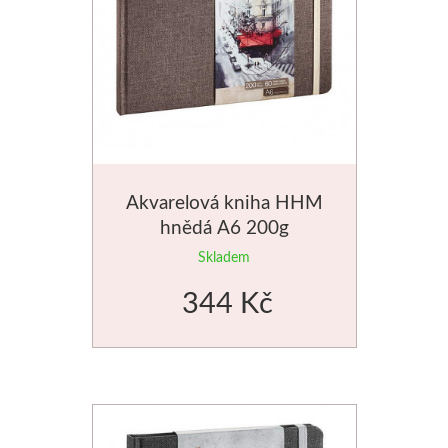
Jednotlivé barvy
Sady
Pomůcky
Pébéo
Akvarelová kniha HHM
hnědá A6 200g
Akryl
Skladem
Hobby
344 Kč
Pryskyřice
Pfeil - Swiss made
Rydla