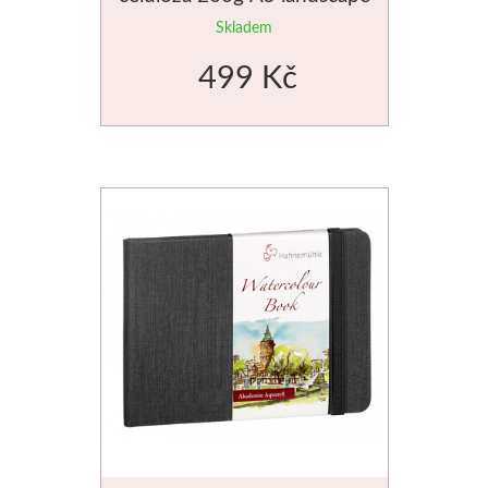
Média
Skladem
499 Kč
Kreul
Akryl
Textil
Hedvábí
Lascaux
Akrylové barvy
Média
Liquitex