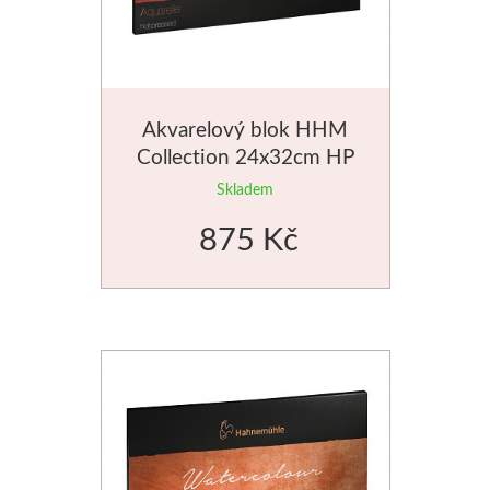
Akvarelový blok HHM
Collection 24x32cm HP
640g
Skladem
875 Kč