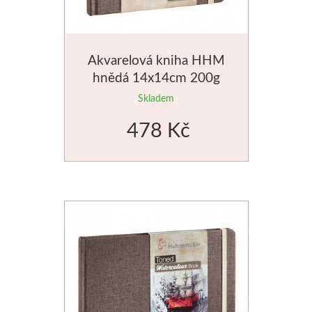
Manetti
Zlatící plátky
Akvarelová kniha HHM
hnědá 14x14cm 200g
Příslušenství
Skladem
Meeden
478 Kč
Stojany
Palety
Ostatní pomůcky
Mijello
Akvarel