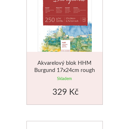
Akvarelový blok HHM
Burgund 17x24cm rough
250g
Skladem
329 Kč