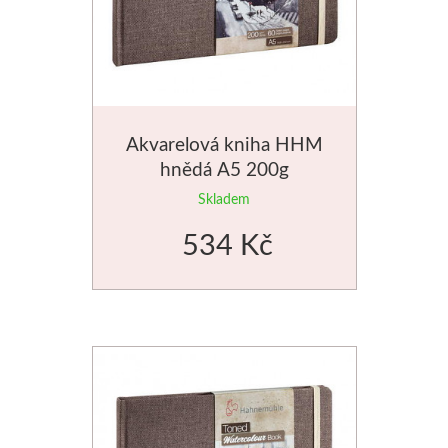
Palety a kazety
Kyblíky
Montana Cans
Akvarelová kniha HHM
hnědá A5 200g
Montana Black
Skladem
Montana Gold
534 Kč
Old Holland
Olejové barvy
Média
PanPastel