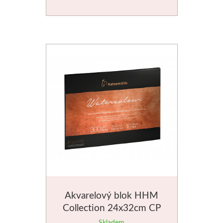
Akvarelový blok HHM
Collection 24x32cm CP
300g
Skladem