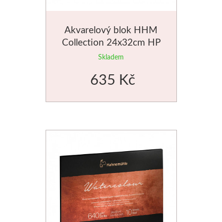
Akvarelový blok HHM
Collection 24x32cm HP
300g
Skladem
635 Kč