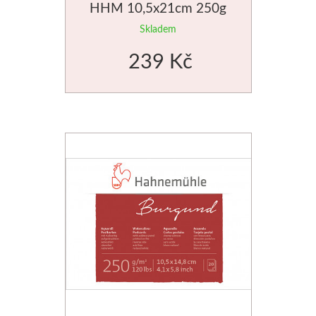
HHM 10,5x21cm 250g
Skladem
V sadách
239 Kč
Winsor & Newton
Barvy
Tuše
Média
Pomůcky
Zlatá loď
Malířská plátna
Štětce