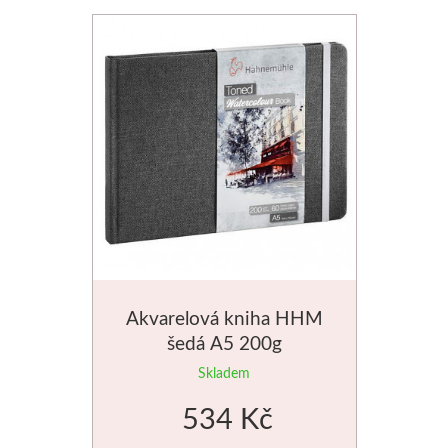
Štětce
Rosa
Akvarel
Akryl
Média
Plátna
Akvarelová kniha HHM
Sennelier
šedá A5 200g
Skladem
Suché pastely
534 Kč
Olejové pastely