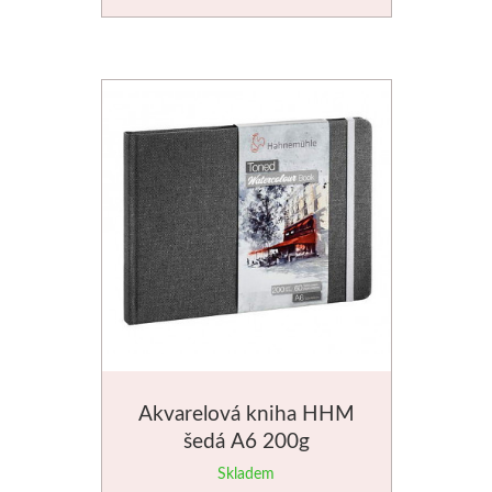
Schmincke
Olej
Akryl
Akvarel
Média
Speedball
Sítotisk
Akvarelová kniha HHM
Linoryt
šedá A6 200g
Skladem
Glazury