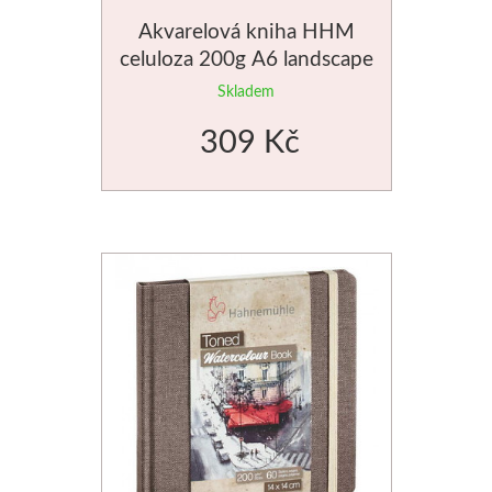
Akvarelová kniha HHM
Basics
celuloza 200g A6 landscape
Heavy body
Skladem
309 Kč
Média
Mabef
Malířské stojany
Kufříky
Magnani 1404
Jednotlivé papíry
Bloky