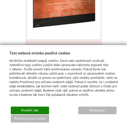
Akvarelový blok HHM
Tato webová stránka používá cookies
Collection 24x32cm rough
Na těchto stránkách fungují cookies, které naše společnosti využívají.
300g
Skladem
Jednotlivé typy cookies a jejich dobu zpracování naleznete popsané níže
v tabulce. Zvolte prosím Vámi preferovanou variantu. Pokud byste nás
potřebovali ohledně výkonu vašich práv v souvislosti se zpracováním cookies
635 Kč
kontaktovat, obraťte se prosím na společnost, jejíž stránky procházíte, nebo na
našeho Pověřence pro ochranu osobních údajů. Pokud si myslíte, že s osobními
údaji nenakládáme, jak bychom měli, máte možnost podat stížnost u Úřadu pro
ochranu osobních údajů. Budeme však rádi, pokud se nejdříve obrátíte přímo
na nás a budeme tak moct Váš požadavek obratem vyřešit.
Povolit vše
Nastavení
Povolit pouze nutné