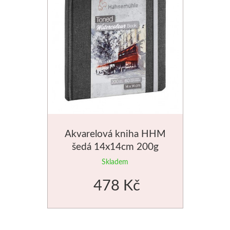
Dláta
Phoenix
Plátna
Barvy
Špachtle
Akvarelová kniha HHM
šedá 14x14cm 200g
Renesans
Skladem
Olej
478 Kč
Akryl
Akvarel