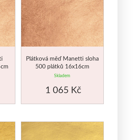
i
Plátková měď Manetti sloha
4cm
500 plátků 16x16cm
Skladem
1 065 Kč