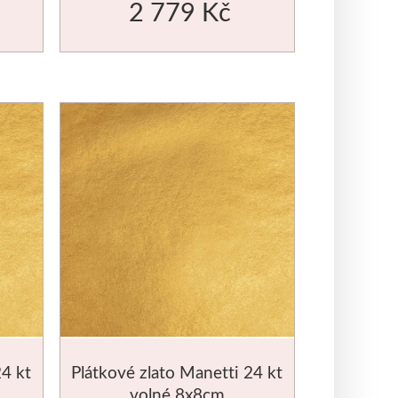
2 779 Kč
24 kt
Plátkové zlato Manetti 24 kt
volné 8x8cm