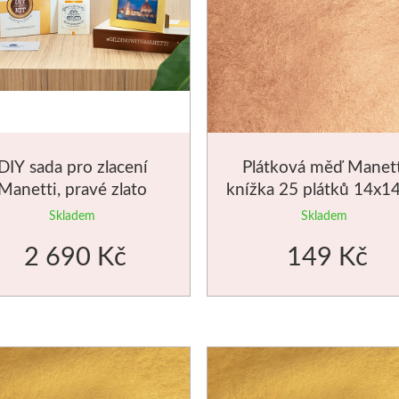
DIY sada pro zlacení
Plátková měď Manett
Manetti, pravé zlato
knížka 25 plátků 14x1
Skladem
Skladem
2 690 Kč
149 Kč