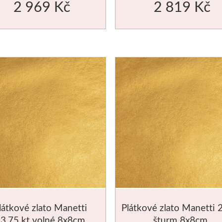
2 969 Kč
2 819 Kč
látkové zlato Manetti
Plátkové zlato Manetti 
3,75 kt volné 8x8cm
šturm 8x8cm