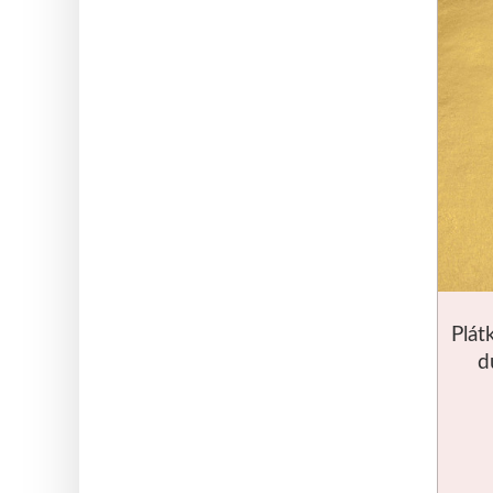
Plát
d