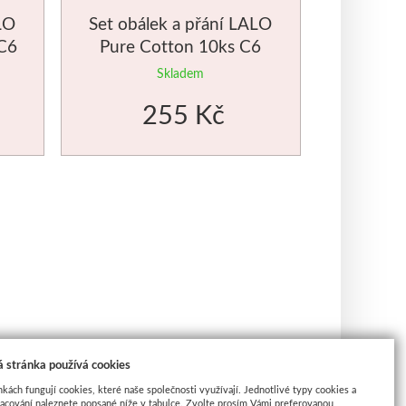
LO
Set obálek a přání LALO
 C6
Pure Cotton 10ks C6
Skladem
255 Kč
 stránka používá cookies
nkách fungují cookies, které naše společnosti využívají. Jednotlivé typy cookies a
racování naleznete popsané níže v tabulce. Zvolte prosím Vámi preferovanou