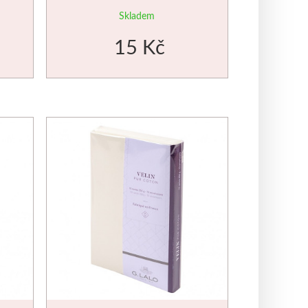
white
Skladem
15 Kč