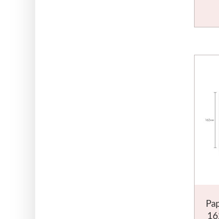
Pap
16