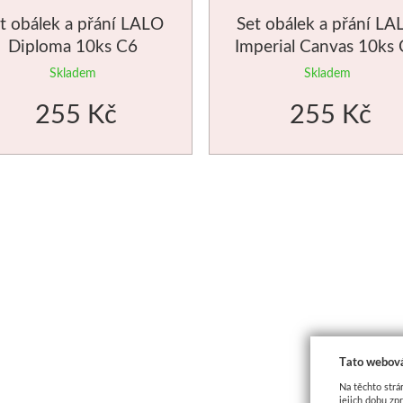
t obálek a přání LALO
Set obálek a přání LA
Diploma 10ks C6
Imperial Canvas 10ks
Skladem
Skladem
255 Kč
255 Kč
Tato webová
Na těchto strá
jejich dobu zp