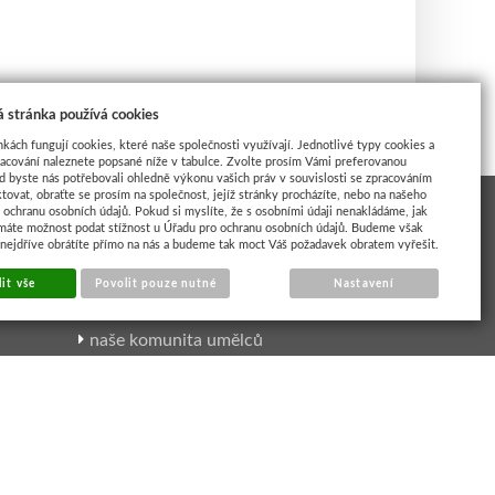
 stránka používá cookies
nkách fungují cookies, které naše společnosti využívají. Jednotlivé typy cookies a
racování naleznete popsané níže v tabulce. Zvolte prosím Vámi preferovanou
d byste nás potřebovali ohledně výkonu vašich práv v souvislosti se zpracováním
tovat, obraťte se prosím na společnost, jejíž stránky procházíte, nebo na našeho
ochranu osobních údajů. Pokud si myslíte, že s osobními údaji nenakládáme, jak
máte možnost podat stížnost u Úřadu pro ochranu osobních údajů. Budeme však
 nejdříve obrátíte přímo na nás a budeme tak moct Váš požadavek obratem vyřešit.
INSPIRACE UMĚLCI
it vše
Povolit pouze nutné
Nastavení
naše komunita umělců
výtvarné kurzy
online výuka
články a návody