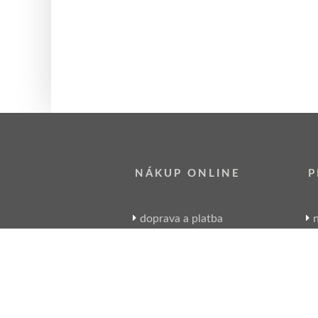
NÁKUP ONLINE
P
doprava a platba
n
sledování zásilek
obchodní podmínky
reklamace zboží