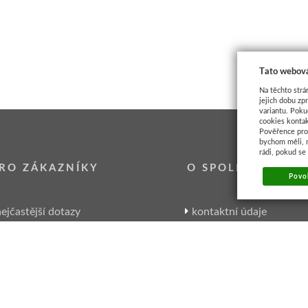
Tato webová
Na těchto strá
jejich dobu zp
variantu. Poku
cookies kontak
Pověřence pro 
bychom měli, 
rádi, pokud se
RO ZÁKAZNÍKY
O SPOLEČNOSTI
Povol
ejčastější dotazy
kontaktní údaje
garance Artikonu
kde nás najdete
zpracování osobních údajů
historie společnosti
velkoobchodní spolupráce
pracovní nabídky