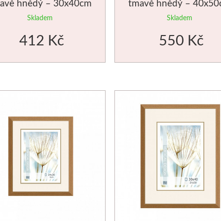
avě hnědý – 30x40cm
tmavě hnědý – 40x5
Skladem
Skladem
412 Kč
550 Kč