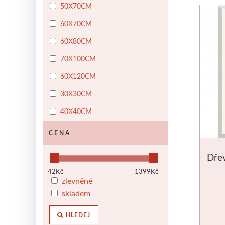
50X70CM
60X70CM
60X80CM
70X100CM
60X120CM
30X30CM
40X40CM
CENA
Dřev
42
Kč
1399
Kč
zlevněné
skladem
HLEDEJ