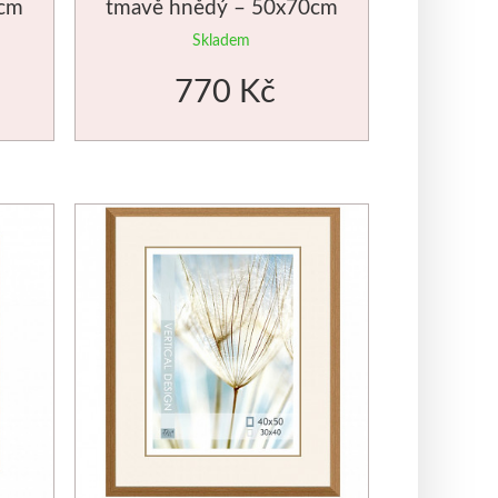
0cm
tmavě hnědý – 50x70cm
Skladem
770 Kč