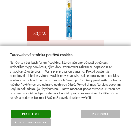
30,0 %
Maskovací marker Kreul
Tato webová stránka používá cookies
Solo Goya tenký
Na těchto stránkách fungují cookies, které naše společnosti využívají.
Skladem
Jednotlivé typy cookies a jejich dobu zpracování naleznete popsané níže
v tabulce. Zvolte prosím Vámi preferovanou variantu. Pokud byste nás
potřebovali ohledně výkonu vašich práv v souvislosti se zpracováním cookies
78 Kč
kontaktovat, obraťte se prosím na společnost, jejíž stránky procházíte, nebo na
našeho Pověřence pro ochranu osobních údajů. Pokud si myslíte, že s osobními
údaji nenakládáme, jak bychom měli, máte možnost podat stížnost u Úřadu pro
ochranu osobních údajů. Budeme však rádi, pokud se nejdříve obrátíte přímo
na nás a budeme tak moct Váš požadavek obratem vyřešit.
Povolit vše
Nastavení
Povolit pouze nutné