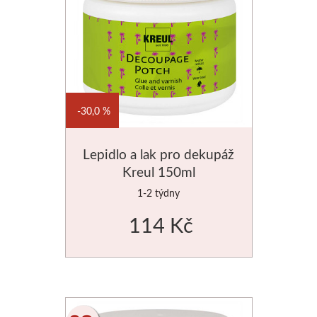
30,0 %
Lepidlo a lak pro dekupáž
Kreul 150ml
1-2 týdny
114 Kč