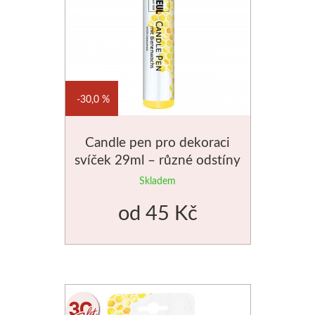
Jednotlivé barvy
Sady
Pomůcky
30,0 %
Pébéo
Candle pen pro dekoraci
svíček 29ml – různé odstíny
Akryl
Skladem
Hobby
od
45 Kč
Pryskyřice
Pfeil - Swiss made
Rydla