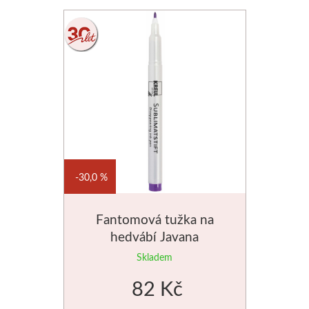
Štětce
Rosa
Akvarel
Akryl
Média
30,0 %
Plátna
Fantomová tužka na
Sennelier
hedvábí Javana
Skladem
Suché pastely
82 Kč
Olejové pastely