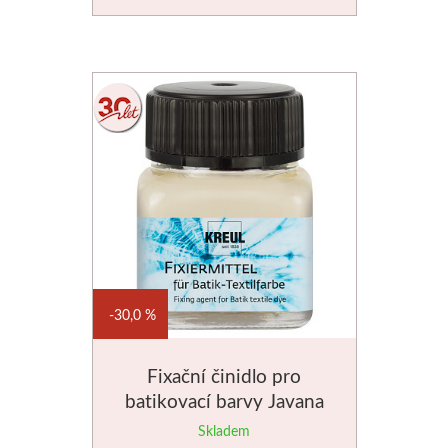
Schmincke
Olej
Akryl
Akvarel
Média
Speedball
30,0 %
Sítotisk
Fixační činidlo pro
Linoryt
batikovací barvy Javana
20ml
Skladem
Glazury