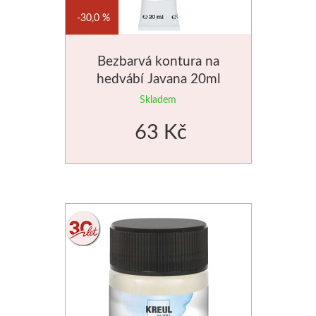
30,0 %
Manetti
Zlatící plátky
Bezbarvá kontura na
hedvábí Javana 20ml
Příslušenství
Skladem
Meeden
63 Kč
Stojany
Palety
Ostatní pomůcky
Mijello
Akvarel