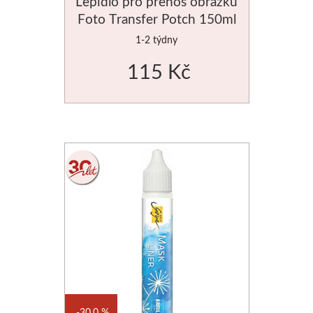
Lepidlo pro přenos obrázků
Foto Transfer Potch 150ml
1-2 týdny
115 Kč
30,0 %