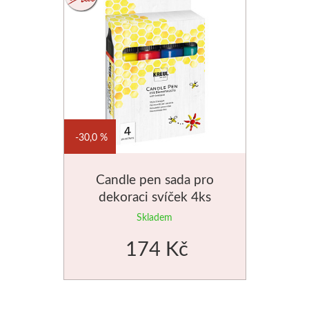
Dláta
Phoenix
Plátna
Barvy
30,0 %
Špachtle
Candle pen sada pro
dekoraci svíček 4ks
Renesans
Skladem
Olej
174 Kč
Akryl
Akvarel