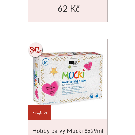
62 Kč
Stubai
Řezbářská dláta
Rydla
Umton
Olej
Akvarel
Tempery
30,0 %
Uni Posca
Hobby barvy Mucki 8x29ml
Jednotlivě