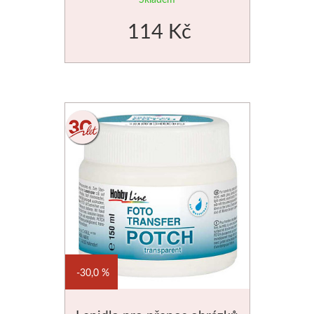
114 Kč
30,0 %