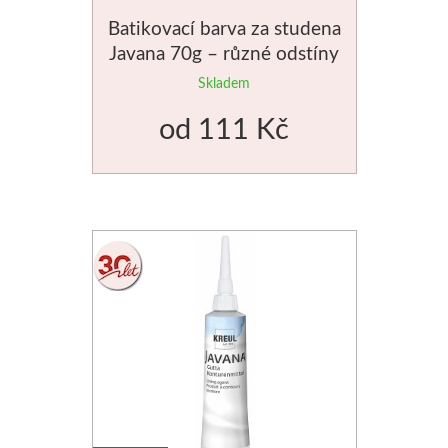
Batikovací barva za studena
Basics
Javana 70g – různé odstíny
Heavy body
Skladem
od
111 Kč
Média
Mabef
Malířské stojany
Kufříky
Magnani 1404
Jednotlivé papíry
Bloky