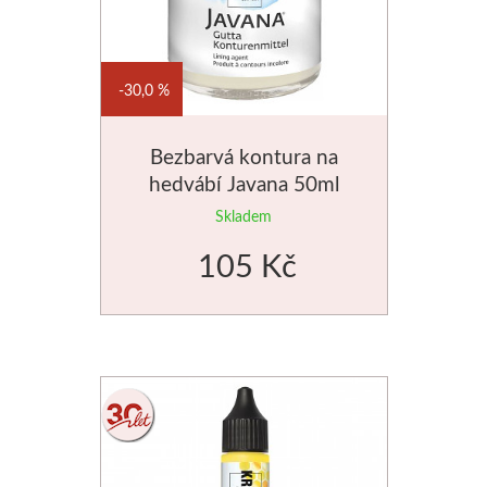
Palety a kazety
Kyblíky
30,0 %
Montana Cans
Bezbarvá kontura na
hedvábí Javana 50ml
Montana Black
Skladem
Montana Gold
105 Kč
Old Holland
Olejové barvy
Média
PanPastel