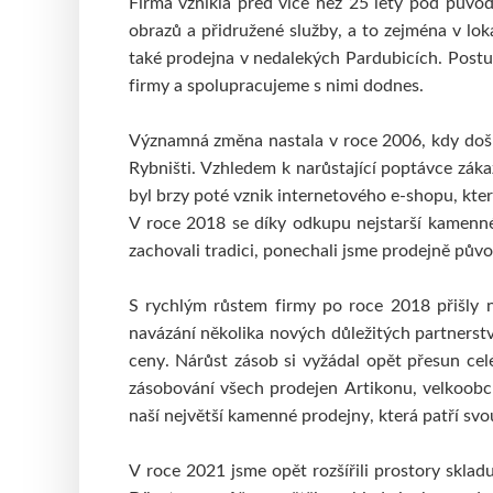
Firma vznikla před více než 25 lety pod půvo
Polystyrenové
Tekutá
Tyčinková
Dřevěné
Lepící pásky
Papírové
Ostatní
Ostatní
Ř
obrazů a přidružené služby, a to zejména v lok
JACQUARD
také prodejna v nedalekých Pardubicích. Postu
PEDIG, PLETENÍ KOŠÍKŮ
Tekuté
V prášku
Kyanotypie
T
firmy a spolupracujeme s nimi dodnes.
Přírodní pedig
Dna
LASCAUX
DRÁTKOVÁNÍ, KORÁLKY
Akrylové barvy
Média
B
Významná změna nastala v roce 2006, kdy došl
Drátky
Korálky
Kleště a pomůcky
P
Rybništi. Vzhledem k narůstající poptávce zák
MANETTI
byl brzy poté vznik internetového e-shopu, kter
Zlatící plátky
Příslušenství
S
V roce 2018 se díky odkupu nejstarší kamenné 
OLD HOLLAND
zachovali tradici, ponechali jsme prodejně původ
Olejové barvy
Média
J
PHOENIX
S rychlým růstem firmy po roce 2018 přišly n
Plátna
Barvy
Špachtle
O
navázání několika nových důležitých partnerstv
ceny. Nárůst zásob si vyžádal opět přesun cel
SCHMINCKE
zásobování všech prodejen Artikonu, velkoobc
Olej
Akryl
Akvarel
Média
S
naší největší kamenné prodejny, která patří svo
UNI POSCA
Jednotlivě
V sadách
B
V roce 2021 jsme opět rozšířili prostory skla