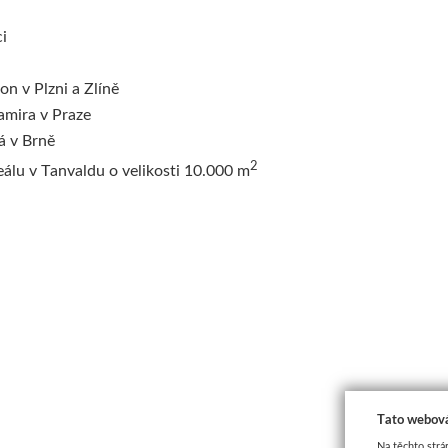
i
n v Plzni a Zlíně
amira v Praze
á v Brně
2
lu v Tanvaldu o velikosti 10.000 m
Tato webová
Na těchto strá