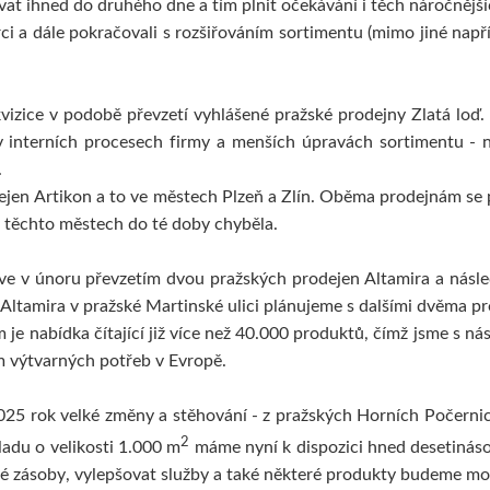
 ihned do druhého dne a tím plnit očekávání i těch náročnější
rci a dále pokračovali s rozšiřováním sortimentu (mimo jiné např
kvizice v podobě převzetí vyhlášené pražské prodejny Zlatá loď
interních procesech firmy a menších úpravách sortimentu - na
.
ejen Artikon a to ve městech Plzeň a Zlín. Oběma prodejnám se p
v těchto městech do té doby chyběla.
prve v únoru převzetím dvou pražských prodejen Altamira a nás
Altamira v pražské Martinské ulici plánujeme s dalšími dvěma pr
m je nabídka čítající již více než 40.000 produktů, čímž jsme s 
m výtvarných potřeb v Evropě.
2025 rok velké změny a stěhování - z pražských Horních Počernic
2
adu o velikosti 1.000 m
máme nyní k dispozici hned desetinás
vé zásoby, vylepšovat služby a také některé produkty budeme mo