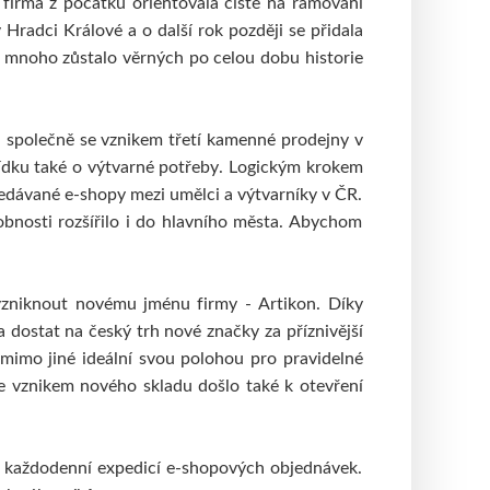
firma z počátku orientovala čistě na
rámování
Vosky
Pomůcky
Hradci Králové a o další rok později se přidala
KREUL
ž mnoho zůstalo věrných po celou dobu historie
ŠABLONY
Akryl
Textil
Hedvábí
MAGNANI 1404
Jednotlivé papíry
Bloky
 společně se vznikem třetí kamenné prodejny v
ídku také o výtvarné potřeby.
Logickým krokem
MONTANA CANS
ání
hledávané e-shopy mezi umělci a výtvarníky v ČR.
yblíky
Montana Black
Montana Gold
obnosti rozšířilo i do hlavního města. Abychom
PFEIL - SWISS MADE
Rydla
Dláta
SENNELIER
 vzniknout novému jménu firmy - Artikon. Díky
tna
Suché pastely
Olejové pastely
 dostat na český trh nové značky za příznivější
 mimo jiné ideální svou polohou pro pravidelné
UMTON
e vznikem nového skladu došlo také k otevření
Olej
Akvarel
Tempery
NOVINKY
 s každodenní expedicí e-shopových objednávek.