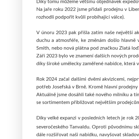
Díky tomu můžeme většinu objednávek expedovat
Na jaře roku 2022 jsme přidali prodejnu v Libe
rozhodli podpořit kvůli probíhající válce).
V únoru 2023 pak přišla zatím naše největší a
duchu a atmosféře, ke změnám došlo hlavně v 
Smith, nebo nová plátna pod značkou Zlatá loď
Září 2023 bylo ve znamení dalších nových prod
díky široké umělecky zaměřené nabídce, která 
Rok 2024 začal dalšími dvěmi akvizicemi, nej
potřeb Josefská v Brně. Kromě hlavní prodejny 
Aktuálně jsme dosáhli také nového milníku a tí
se sortimentem přibližovat největším prodejců
Díky velké expanzi v posledních letech je rok 
severočeského Tanvaldu. Oproti původnímu skl
dále rozšiřovat naši nabídku, navyšovat sklado