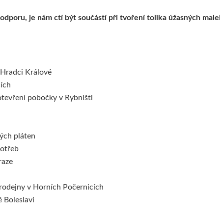
oru, je nám ctí být součástí při tvoření tolika úžasných maleb
 Hradci Králové
ích
tevření pobočky v Rybništi
ých pláten
otřeb
raze
rodejny v Horních Počernicích
 Boleslavi