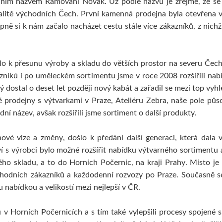
dním názvem Rámování Novák. Už podle názvu je zřejmé, že se 
Hmoty
Nůžky
Nože a řezáky
Pomůcky
Pečetidla
Tašky a balení
Pečetící vosk
Hygiena
ezací podložky
Pro kuchyňku
alitě východních Čech. První kamenná prodejna byla otevřena v 
KOH-I-NOOR
KREMER
pně si k nám začalo nacházet cestu stále více zákazníků, z nich
MALOVÁNÍ NA TĚLO
užky
Pastelky
Pastely
KYANOTYPIE
Pigmenty
Barvy
Média
LIQUITEX
MABEF
PRO DĚTI
asics
Heavy body
Média
OSTATNÍ
Malířské stojany
Kufříky
o k přesunu výroby a skladu do větších prostor na severu Čech
ředškoláci
Školáci
Smaltování
Krakelování
azníků i po uměleckém sortimentu jsme v roce 2008 rozšířili nab
MEEDEN
MIJELLO
Dekorativní papíry
Pískov
ý dostal o deset let později nový kabát a zařadil se mezi top vy
tojany
Palety
Ostatní pomůcky
Akvarel
Palety a kazety
K
prodejny s výtvarkami v Praze, Ateliéru Zebra, naše pole půs
PANPASTEL
PÉBÉO
ní název, avšak rozšířili jsme sortiment o další produkty.
ednotlivé barvy
Sady
Pomůcky
Akryl
Hobby
Pryskyřice
RENESANS
ROSA
ové vize a změny, došlo k předání další generaci, která dala
lej
Akryl
Akvarel
Štětce
Akvarel
Akryl
Média
Plá
í s výrobci bylo možné rozšířit nabídku výtvarného sortimentu a
ého skladu, a to do Horních Počernic, na kraji Prahy. Místo je
SPEEDBALL
STUBAI
hodních zákazníků a každodenní rozvozy po Praze. Současně s
ítotisk
Linoryt
Glazury
Řezbářská dláta
Rydla
u nabídkou a velikostí mezi nejlepší v ČR.
WINSOR & NEWTON
ZLATÁ LOĎ
arvy
Tuše
Média
Pomůcky
Malířská plátna
Štětce
du v Horních Počernicích a s tím také vylepšili procesy spojené