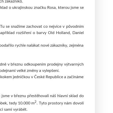
ch zákazníků.
íklad o ukrajinskou značku Rosa, kterou jsme se
. Tu se snažíme zachovat co nejvíce v původním
příklad rozšíření o barvy Old Holland, Daniel
odařilo rychle nalákat nové zákazníky, zejména
ledně v březnu odkoupením prodejny výtvarných
odejnami velké změny a vylepšení.
náskokem jedničkou v České Republice a začínáme
 jsme v březnu přestěhovali náš hlavní sklad do
2
obek, tedy 10.000 m
. Tyto prostory nám dovolí
ci sami vyrábět.