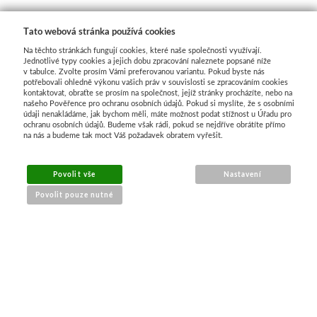
Média
Tato webová stránka používá cookies
Na těchto stránkách fungují cookies, které naše společnosti využívají.
Kreul
Jednotlivé typy cookies a jejich dobu zpracování naleznete popsané níže
v tabulce. Zvolte prosím Vámi preferovanou variantu. Pokud byste nás
potřebovali ohledně výkonu vašich práv v souvislosti se zpracováním cookies
Akryl
kontaktovat, obraťte se prosím na společnost, jejíž stránky procházíte, nebo na
našeho Pověřence pro ochranu osobních údajů. Pokud si myslíte, že s osobními
údaji nenakládáme, jak bychom měli, máte možnost podat stížnost u Úřadu pro
Textil
ochranu osobních údajů. Budeme však rádi, pokud se nejdříve obrátíte přímo
na nás a budeme tak moct Váš požadavek obratem vyřešit.
Hedvábí
Povolit vše
Nastavení
Lascaux
Povolit pouze nutné
Akrylové barvy
NÁKUP ONLINE
Média
doprava a platba
Liquitex
sledování zásilek