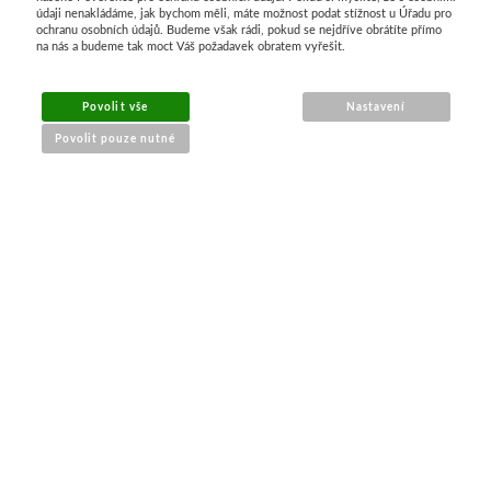
údaji nenakládáme, jak bychom měli, máte možnost podat stížnost u Úřadu pro
ochranu osobních údajů. Budeme však rádi, pokud se nejdříve obrátíte přímo
Dláta
na nás a budeme tak moct Váš požadavek obratem vyřešit.
Phoenix
Povolit vše
Nastavení
Povolit pouze nutné
Plátna
Barvy
NÁKUP ONLINE
Špachtle
doprava a platba
sledování zásilek
Renesans
obchodní podmínky
reklamace zboží
Olej
Akryl
PRO ZÁKAZNÍKY
Akvarel