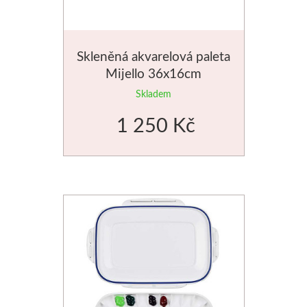
Basics
Heavy body
Skleněná akvarelová paleta
Mijello 36x16cm
Média
Skladem
1 250 Kč
Mabef
Malířské stojany
Kufříky
Magnani 1404
Jednotlivé papíry
Bloky