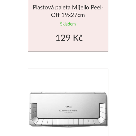
Plastová paleta Mijello Peel-
Média
Off 19x27cm
Kreul
Skladem
129 Kč
Akryl
Textil
Hedvábí
Lascaux
Akrylové barvy
Média
Liquitex