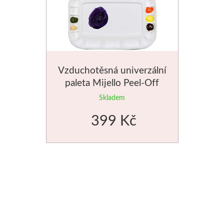
Manetti
Zlatící plátky
Příslušenství
Vzduchotěsná univerzální
paleta Mijello Peel-Off
Meeden
33x23cm305854
Skladem
Stojany
399 Kč
Palety
Ostatní pomůcky
Mijello
Akvarel