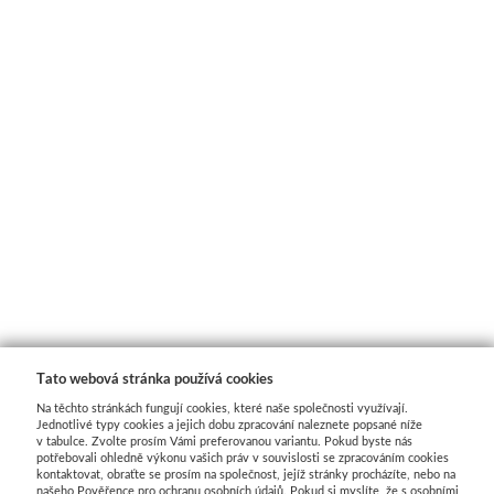
Jednotlivé barvy
Sady
Pomůcky
Pébéo
Akryl
Hobby
Pryskyřice
Tato webová stránka používá cookies
Na těchto stránkách fungují cookies, které naše společnosti využívají.
Pfeil - Swiss made
Jednotlivé typy cookies a jejich dobu zpracování naleznete popsané níže
v tabulce. Zvolte prosím Vámi preferovanou variantu. Pokud byste nás
potřebovali ohledně výkonu vašich práv v souvislosti se zpracováním cookies
Rydla
kontaktovat, obraťte se prosím na společnost, jejíž stránky procházíte, nebo na
našeho Pověřence pro ochranu osobních údajů. Pokud si myslíte, že s osobními