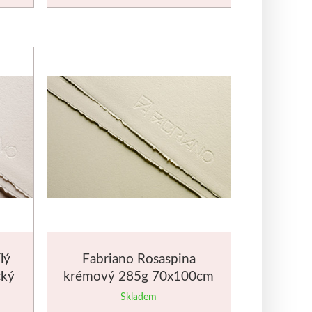
lý
Fabriano Rosaspina
cký
krémový 285g 70x100cm
grafický papír
Skladem