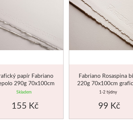
afický papír Fabriano
Fabriano Rosaspina bí
epolo 290g 70x100cm
220g 70x100cm grafi
papír
Skladem
1-2 týdny
155 Kč
99 Kč