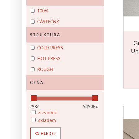
100%
ČÁSTEČNÝ
STRUKTURA:
Gr
COLD PRESS
Un
HOT PRESS
ROUGH
CENA
29
Kč
9490
Kč
zlevněné
skladem
HLEDEJ