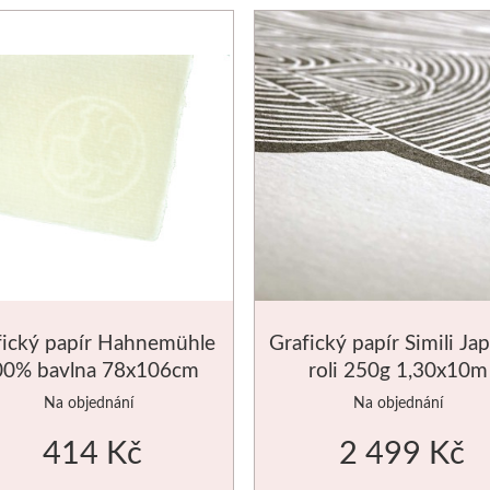
fický papír Hahnemühle
Grafický papír Simili Ja
00% bavlna 78x106cm
roli 250g 1,30x10m
Na objednání
Na objednání
414 Kč
2 499 Kč