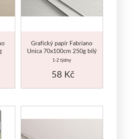
no
Grafický papír Fabriano
g
Unica 70x100cm 250g bílý
1-2 týdny
58 Kč