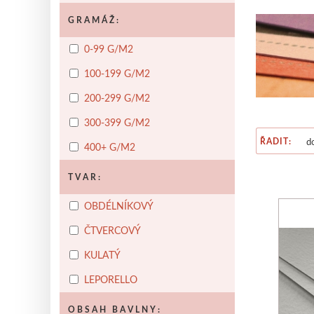
Polystyrenové
Tekutá
Tyčinková
Dřevěné
Lepící pásky
Papírové
Ostatní
Ostatní
Ř
GRAMÁŽ:
JACQUARD
PEDIG, PLETENÍ KOŠÍKŮ
Tekuté
V prášku
Kyanotypie
T
0-99 G/M2
Přírodní pedig
Dna
LASCAUX
100-199 G/M2
DRÁTKOVÁNÍ, KORÁLKY
Akrylové barvy
Média
B
Drátky
Korálky
Kleště a pomůcky
P
200-299 G/M2
MANETTI
300-399 G/M2
Zlatící plátky
Příslušenství
S
ŘADIT:
400+ G/M2
OLD HOLLAND
Olejové barvy
Média
J
TVAR:
PHOENIX
OBDÉLNÍKOVÝ
Plátna
Barvy
Špachtle
O
ČTVERCOVÝ
SCHMINCKE
Olej
Akryl
Akvarel
Média
S
KULATÝ
UNI POSCA
LEPORELLO
Jednotlivě
V sadách
B
OBSAH BAVLNY: