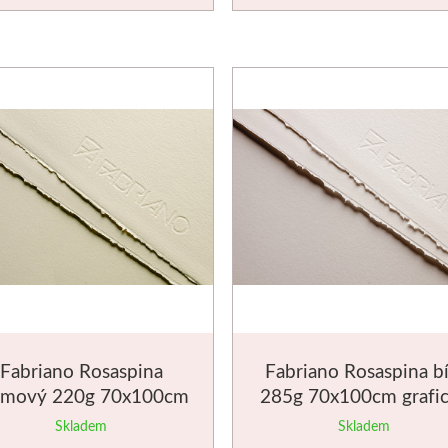
Fabriano Rosaspina
Fabriano Rosaspina bí
émový 220g 70x100cm
285g 70x100cm grafi
grafický papír
papír
Skladem
Skladem