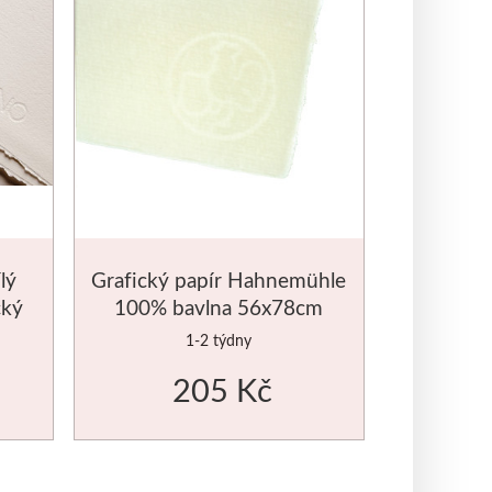
lý
Grafický papír Hahnemühle
cký
100% bavlna 56x78cm
1-2 týdny
205 Kč