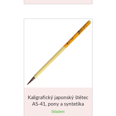
Novinky
Kaligrafický japonský štětec
AS-41, pony a syntetika
tmavé chlupy
Skladem