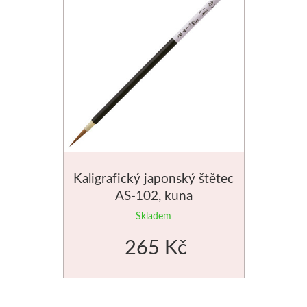
Stubai
Řezbářská dláta
Rydla
Umton
Olej
Kaligrafický japonský štětec
AS-102, kuna
Akvarel
Skladem
Tempery
265 Kč
Uni Posca
Jednotlivě