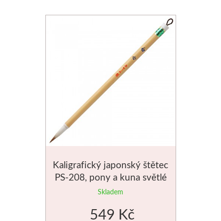
Kaligrafický japonský štětec
PS-208, pony a kuna světlé
chlupy
Skladem
549 Kč