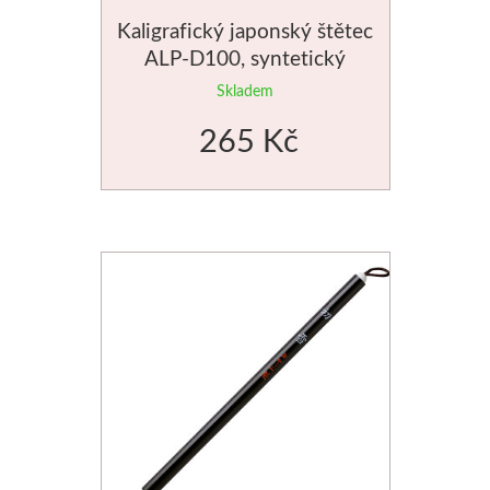
Kaligrafický japonský štětec
Jednotlivé barvy
ALP-D100, syntetický
Sady
Skladem
265 Kč
Pomůcky
Pébéo
Akryl
Hobby
Pryskyřice
Pfeil - Swiss made
Rydla