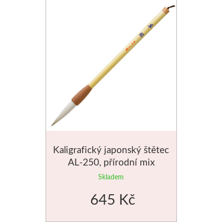
Média
Kreul
Akryl
Textil
Hedvábí
Lascaux
Kaligrafický japonský štětec
Akrylové barvy
AL-250, přírodní mix
Skladem
Média
645 Kč
Liquitex