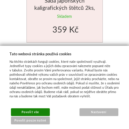
Sada japonských
kaligrafických štětců 2ks,
mix chlupů
Skladem
359 Kč
Tato webová stránka používá cookies
Na těchto stránkách fungují cookies, které naše společnosti využívají.
Jednotlivé typy cookies a jejich dobu zpracování naleznete popsané níže
v tabulce. Zvolte prosím Vámi preferovanou variantu. Pokud byste nás
potřebovali ohledně výkonu vašich práv v souvislosti se zpracováním cookies
kontaktovat, obraťte se prosím na společnost, jejíž stránky procházíte, nebo na
našeho Pověřence pro ochranu osobních údajů. Pokud si myslíte, že s osobními
údaji nenakládáme, jak bychom měli, máte možnost podat stížnost u Úřadu pro
ochranu osobních údajů. Budeme však rádi, pokud se nejdříve obrátíte přímo
na nás a budeme tak moct Váš požadavek obratem vyřešit.
Povolit vše
Nastavení
Povolit pouze nutné