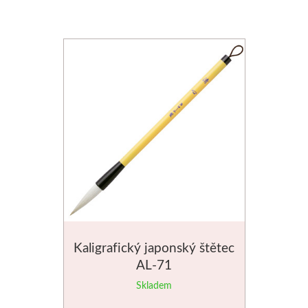
Basics
Heavy body
Média
Mabef
Malířské stojany
Kufříky
Magnani 1404
Kaligrafický japonský štětec
Jednotlivé papíry
AL-71
Skladem
Bloky