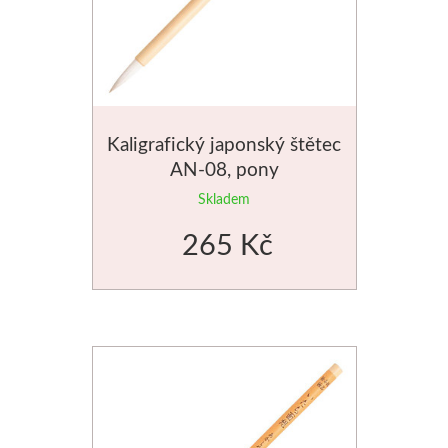
Štětce
Rosa
Akvarel
Kaligrafický japonský štětec
AN-08, pony
Akryl
Skladem
Média
265 Kč
Plátna
Sennelier
Suché pastely
Olejové pastely