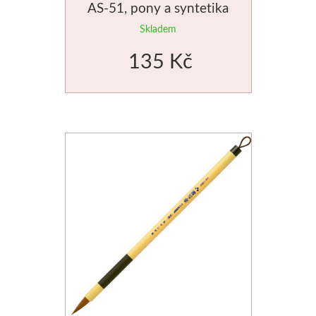
AS-51, pony a syntetika
tmavé chlupy
Skladem
135 Kč