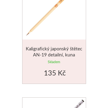
Schmincke
Olej
Akryl
Akvarel
Kaligrafický japonský štětec
AN-19 detailní, kuna
Média
Skladem
Speedball
135 Kč
Sítotisk
Linoryt
Glazury