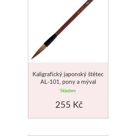
V prášku
Pro děti
Kyanotypie
Předškolá
Koh-i-noor
Školáci
Tužky
Ostatní
Pastelky
Smaltová
Kaligrafický japonský štětec
AL-101, pony a mýval
Pastely
Krakelová
Skladem
Kremer
Dekorativ
255 Kč
Pigmenty
Pískování
Barvy