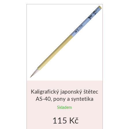
V sadách
Winsor & Newton
Barvy
Tuše
Média
Pomůcky
Kaligrafický japonský štětec
AS-40, pony a syntetika
Zlatá loď
světlé chlupy
Skladem
Malířská plátna
115 Kč
Štětce