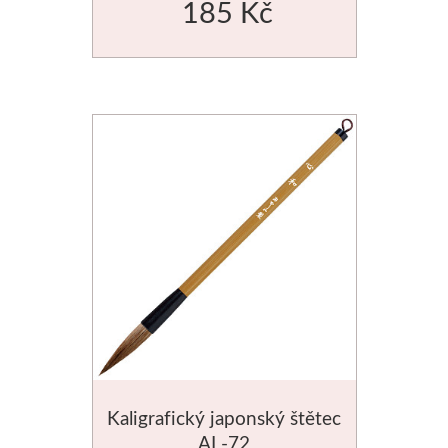
185 Kč
Manetti
Zlatící plátky
Příslušenství
Meeden
Stojany
Palety
Ostatní pomůcky
Mijello
Kaligrafický japonský štětec
Akvarel
AL-72