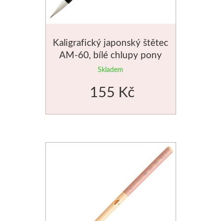
Dláta
Kaligrafický japonský štětec
Phoenix
AM-60, bílé chlupy pony
Plátna
Skladem
155 Kč
Barvy
Špachtle
Renesans
Olej
Akryl
Akvarel