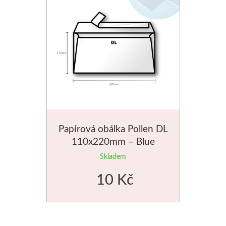
Štětce
Rosa
Akvarel
Akryl
Média
Papírová obálka Pollen DL
110x220mm – Blue
Plátna
Skladem
Sennelier
10 Kč
Suché pastely
Olejové pastely