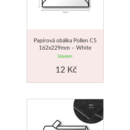
Jednotlivé barvy
Sady
Pomůcky
Papírová obálka Pollen C5
162x229mm – White
Pébéo
Skladem
12 Kč
Akryl
Hobby
Pryskyřice
Pfeil - Swiss made
Rydla