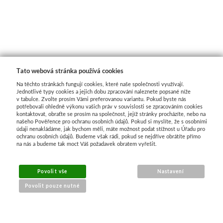
Tato webová stránka používá cookies
Na těchto stránkách fungují cookies, které naše společnosti využívají.
Jednotlivé typy cookies a jejich dobu zpracování naleznete popsané níže
v tabulce. Zvolte prosím Vámi preferovanou variantu. Pokud byste nás
potřebovali ohledně výkonu vašich práv v souvislosti se zpracováním cookies
kontaktovat, obraťte se prosím na společnost, jejíž stránky procházíte, nebo na
našeho Pověřence pro ochranu osobních údajů. Pokud si myslíte, že s osobními
údaji nenakládáme, jak bychom měli, máte možnost podat stížnost u Úřadu pro
ochranu osobních údajů. Budeme však rádi, pokud se nejdříve obrátíte přímo
na nás a budeme tak moct Váš požadavek obratem vyřešit.
Povolit vše
Nastavení
Povolit pouze nutné
NÁKUP ONLINE