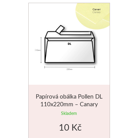
Schmincke
Olej
Akryl
Akvarel
Média
Speedball
Papírová obálka Pollen DL
110x220mm – Canary
Sítotisk
Skladem
Linoryt
10 Kč
Glazury