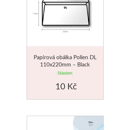
Dláta
Phoenix
Plátna
Barvy
Papírová obálka Pollen DL
110x220mm – Black
Špachtle
Skladem
Renesans
10 Kč
Olej
Akryl
Akvarel