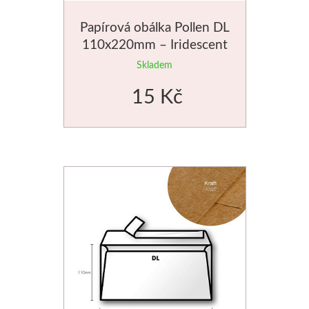
Papírová obálka Pollen DL
110x220mm – Iridescent
white
Skladem
15 Kč