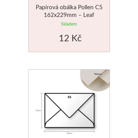
Papírová obálka Pollen C5
Manetti
162x229mm – Leaf
Zlatící plátky
Skladem
12 Kč
Příslušenství
Meeden
Stojany
Palety
Ostatní pomůcky
Mijello
Akvarel