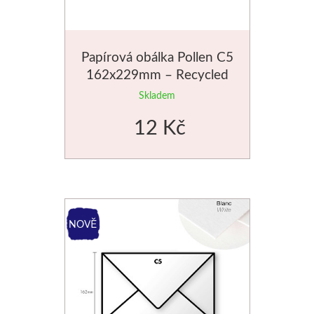
Palety a kazety
Papírová obálka Pollen C5
Kyblíky
162x229mm – Recycled
Montana Cans
Skladem
12 Kč
Montana Black
Montana Gold
Old Holland
Olejové barvy
Média
PanPastel