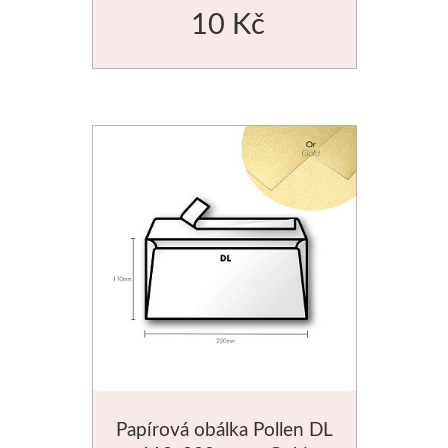
10 Kč
V sadách
Winsor & Newton
Barvy
Tuše
Média
Pomůcky
Zlatá loď
Malířská plátna
Papírová obálka Pollen DL
Štětce