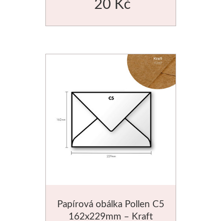
20 Kč
Média
Kreul
Akryl
Textil
Hedvábí
Lascaux
Akrylové barvy
Média
Papírová obálka Pollen C5
Liquitex
162x229mm – Kraft