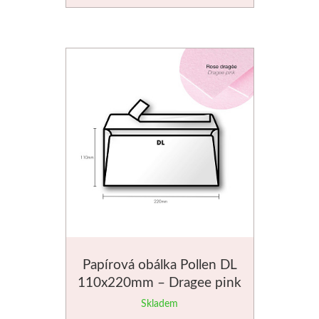
Stubai
Řezbářská dláta
Rydla
Umton
Olej
Akvarel
Tempery
Papírová obálka Pollen DL
Uni Posca
110x220mm – Dragee pink
Skladem
Jednotlivě