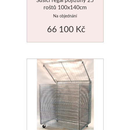
roštů 100x140cm
Jednotlivé barvy
Na objednání
Sady
66 100 Kč
Pomůcky
Pébéo
Akryl
Hobby
Pryskyřice
Pfeil - Swiss made
Rydla