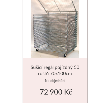
Média
Kreul
Akryl
Textil
Hedvábí
Sušící regál pojízdný 50
Lascaux
roštů 70x100cm
Akrylové barvy
Na objednání
72 900 Kč
Média
Liquitex