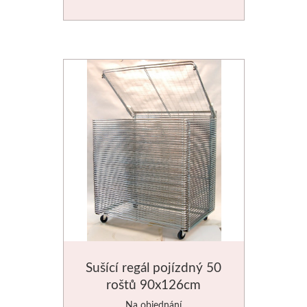
Manetti
Zlatící plátky
Příslušenství
Meeden
Stojany
Palety
Ostatní pomůcky
Mijello
Sušící regál pojízdný 50
roštů 90x126cm
Akvarel
Na objednání