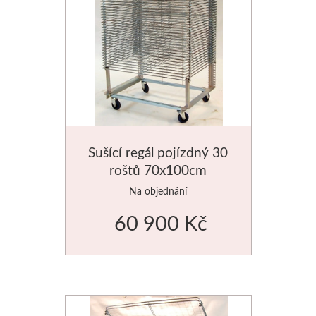
V prášku
Pro děti
Kyanotypie
Předškolá
Koh-i-noor
Školáci
Tužky
Ostatní
Sušící regál pojízdný 30
Pastelky
Smaltová
roštů 70x100cm
Na objednání
Pastely
Krakelová
60 900 Kč
Kremer
Dekorativ
Pigmenty
Pískování
Barvy