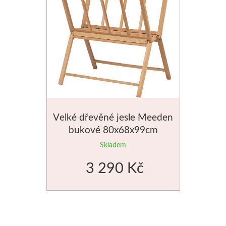
Stubai
Řezbářská dláta
Rydla
Umton
Velké dřevěné jesle Meeden
Olej
bukové 80x68x99cm
Skladem
Akvarel
3 290 Kč
Tempery
Uni Posca
Jednotlivě