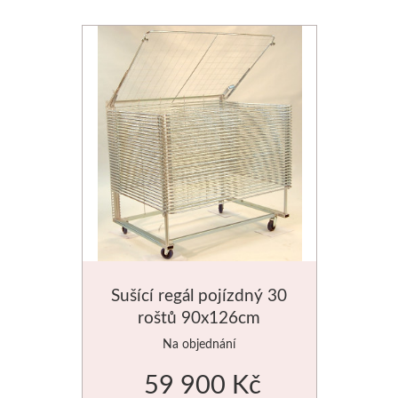
Basics
Heavy body
Média
Mabef
Malířské stojany
Kufříky
Magnani 1404
Sušící regál pojízdný 30
roštů 90x126cm
Jednotlivé papíry
Na objednání
59 900 Kč
Bloky