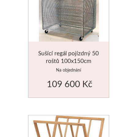
Schmincke
Olej
Akryl
Sušící regál pojízdný 50
Akvarel
roštů 100x150cm
Na objednání
Média
109 600 Kč
Speedball
Sítotisk
Linoryt
Glazury