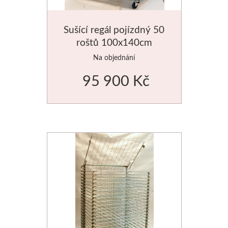
Dláta
Sušící regál pojízdný 50
roštů 100x140cm
Phoenix
Na objednání
Plátna
95 900 Kč
Barvy
Špachtle
Renesans
Olej
Akryl
Akvarel