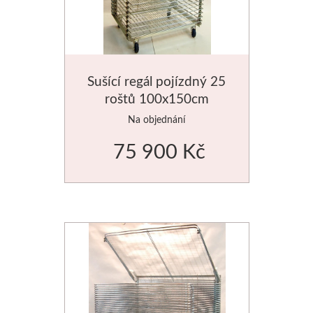
Štětce
Rosa
Sušící regál pojízdný 25
Akvarel
roštů 100x150cm
Na objednání
Akryl
75 900 Kč
Média
Plátna
Sennelier
Suché pastely
Olejové pastely