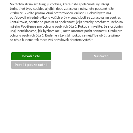
Na těchto stránkách fungují cookies, které naše společnosti využívají.
Jednotlivé typy cookies a jejich dobu zpracování naleznete popsané níže
v tabulce. Zvolte prosím Vámi preferovanou variantu. Pokud byste nás
potřebovali ohledně výkonu vašich práv v souvislosti se zpracováním cookies
kontaktovat, obraťte se prosím na společnost, jejíž stránky procházíte, nebo na
našeho Pověřence pro ochranu osobních údajů. Pokud si myslíte, že s osobními
údaji nenakládáme, jak bychom měli, máte možnost podat stížnost u Úřadu pro
ochranu osobních údajů. Budeme však rádi, pokud se nejdříve obrátíte přímo
na nás a budeme tak moct Váš požadavek obratem vyřešit.
Povolit vše
Nastavení
Povolit pouze nutné
NÁKUP ONLINE
doprava a platba
sledování zásilek
obchodní podmínky
reklamace zboží