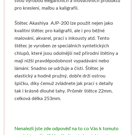
svou výrobou elegantních a inovativních produktů
Pronájem
Mixed media
Pauzovací papír
Kaligrafie
Baohong
Se sklem
Pomůcky
Dekorování n
pro kreslení, malbu a kaligrafii.
Sešity a notesy
Stoly a židle
Speciální papíry
Perka a násadky
Kulaté rámy
Bloky
Dřevořezba
Křídové b
Štětec Akashiya
AJP-200
lze použít nejen jako
kvalitní štětec pro kaligrafii, ale i pro běžné
Jesle a úložný prostor
Notesy a sešity
Měkká vazba
Kaligrafické sady
Malé kulaté rámečky
Jednotlivé papíry
Dláta a nástroje
Barvy ve s
malování, akvarel, prací s inkousty atd.
Tento
štětec je vyroben ze speciálních syntetických
Pěnové desky
Světla
Pevná vazba
Pera a štětce
Oválné rámy
Beavercraft
Dřevo a hmoty
Šablony
chlupů, které jsou odolnější než přírodní štětiny a
mají nižší pravděpodobnost vypadávání nebo
Štětce
Pěnové "kapa" desky
Vytrhávací bločky
Kaligrafické fixy
Malé oválné rámečky
Dláta
Přípravky a přísluš
Nepálský ručn
lámání. Snadno se udržuje a čistí.
Štětec je
elastický a hodně pružný, dobře drží ostrou
Obálky
Pro akvarel
Řezací podložky
Pomůcky pro kresbu
Napínací rámy
Nože
Obrábění dřeva
Jednobar
špičku, díky čemuž zvládnete jak prací s detaily
tak i krásně dlouhé tahy.
Průměr štětce 22mm,
Pro olej a akryl
Nože a lepidla
Klasické
Fixativy
Jednotlivé napínací lišty
Pomůcky
Vytlačov
celková délka 253mm.
Kartony, sololity
Široké a tupovací
Luxusní
Gumy a pryže
Borciani & Bonazzi
Sesponkované rámy
Mixované
Pouzdra a desky
Speciální
Akvarelové
Figuríny
Závěsné systémy
Unico
Květinov
Nenalezli jste zde odpověď na to co Vás k tomuto