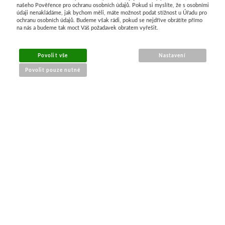
našeho Pověřence pro ochranu osobních údajů. Pokud si myslíte, že s osobními
údaji nenakládáme, jak bychom měli, máte možnost podat stížnost u Úřadu pro
Manetti
ochranu osobních údajů. Budeme však rádi, pokud se nejdříve obrátíte přímo
na nás a budeme tak moct Váš požadavek obratem vyřešit.
Zlatící plátky
Povolit vše
Nastavení
Příslušenství
Povolit pouze nutné
Meeden
NÁKUP ONLINE
Stojany
doprava a platba
Palety
sledování zásilek
obchodní podmínky
Ostatní pomůcky
reklamace zboží
Mijello
Akvarel
PRO ZÁKAZNÍKY