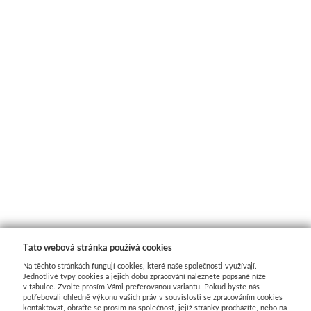
Basics
Heavy body
Média
Mabef
Malířské stojany
Kufříky
Magnani 1404
Tato webová stránka používá cookies
Jednotlivé papíry
Na těchto stránkách fungují cookies, které naše společnosti využívají.
Jednotlivé typy cookies a jejich dobu zpracování naleznete popsané níže
v tabulce. Zvolte prosím Vámi preferovanou variantu. Pokud byste nás
Bloky
potřebovali ohledně výkonu vašich práv v souvislosti se zpracováním cookies
kontaktovat, obraťte se prosím na společnost, jejíž stránky procházíte, nebo na