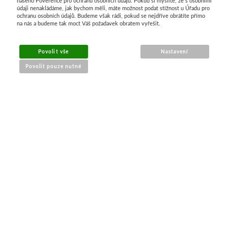
našeho Pověřence pro ochranu osobních údajů. Pokud si myslíte, že s osobními
údaji nenakládáme, jak bychom měli, máte možnost podat stížnost u Úřadu pro
V prášku
Pro děti
ochranu osobních údajů. Budeme však rádi, pokud se nejdříve obrátíte přímo
na nás a budeme tak moct Váš požadavek obratem vyřešit.
Kyanotypie
Předškolá
Povolit vše
Nastavení
Koh-i-noor
Školáci
Povolit pouze nutné
Tužky
Ostatní
NÁKUP ONLINE
Pastelky
Smaltová
Pastely
Krakelová
doprava a platba
sledování zásilek
Kremer
Dekorativ
obchodní podmínky
reklamace zboží
Pigmenty
Pískování
Barvy
PRO ZÁKAZNÍKY