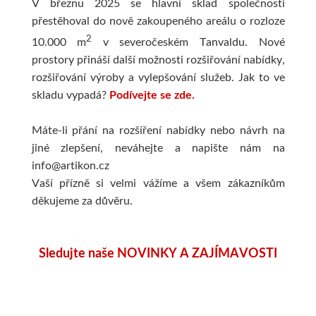
V březnu 2025 se hlavní sklad společnosti
Pomůcky pro malbu
Transportní
Technická kresba
Sady
Dekupáž
přestěhoval do nově zakoupeného areálu o rozloze
2
10.000 m
v severočeském Tanvaldu. Nové
Palety
Reportovací
Fixy
Daniel Smith
Přípravky
prostory přináší další možnosti rozšiřování nabídky,
rozšiřování výroby a vylepšování služeb. Jak to ve
Kufříky a boxy
Spisovky
Suchá média
Jednotlivě
Rámečky 
skladu vypadá?
Podívejte se
z
de
.
Archivace, organizace
Zástěry
Papíry
Sady
Polotovary, 
Máte-li přání na rozšíření nabídky nebo návrh na
jiné zlepšení, neváhejte a napište nám na
Obalový materiál
Další pomůcky
Pravítka a pomůcky
Média
Polystyre
info@artikon.cz
Vaší přízně si velmi vážíme a všem zákazníkům
Malířská plátna
Tašky
Dárkové sady
Da Vinci
Dřevěné
děkujeme za důvěru.
Napnutá plátna
Balicí papíry
Dárkové poukazy
Přírodní štětce
Papírové
Sledujte naše NOVINKY A ZAJÍMAVOSTI
Plátna na desce
Krabice
Luxusní
Syntetické
Ostatní
V roli a metráži
Fólie
Do 500kč
Faber-Castell
Výroba papír