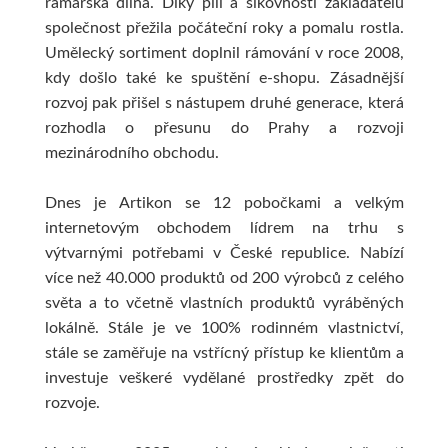
rámařská dílna. Díky píli a šikovnosti zakladatelů
Bločky, štítky, etikety
V sadě
Pravítka
Formátování na míru
Kolinsky
Potištěné
společnost přežila počáteční roky a pomalu rostla.
Umělecký sortiment doplnil rámování v roce 2008,
Přírodní
Samolepicí bločky
Ostatní pomůcky
Procesisté
Sady štětců
Vosková b
kdy došlo také ke spuštění e-shopu. Zásadnější
rozvoj pak přišel s nástupem druhé generace, která
Příslušenství
Štítky do tiskárny
Papíry pro kresbu
Clairefontaine
Reprodukce
Ovčí vlna, pls
rozhodla o přesunu do Prahy a rozvoji
mezinárodního obchodu.
Špachtle
Pořadače, šanony
Pro tužku a uhel
Akvarelové papíry
Ovčí vlna
Dnes je Artikon se 12 pobočkami a velkým
Klasické
Kroužkové pořadače
Pro pastel
Skicáky
Pro plstěn
internetovým obchodem lídrem na trhu s
výtvarnými potřebami v České republice. Nabízí
Speciální
Chrániče
Pro pastelky
Copic
Výrobky a
více než 40.000 produktů od 200 výrobců z celého
světa a to včetně vlastních produktů vyráběných
Široké
Pouzdra
Mixed media
Sketch
Mozaiky a vit
lokálně. Stále je ve 100
% rodinném vlastnictví,
stále se zaměřuje na vstřícný přístup ke klientům a
Desky, spisovky
S kovovou rukojetí
Pro kaligrafii
Classic
Mozaiky
investuje veškeré vydělané prostředky zpět do
rozvoje.
Sady špachtlí
S klipem
Černé
Ciao
Příslušens