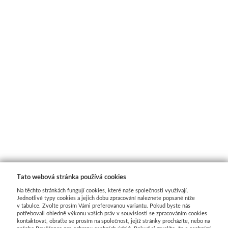
Luxusní
Řezací podložky
Skicovací knihy
Přírodní 
Pro prodejny
Do 500kč
Herend
Dna
1000kč
Tašky a balení
Akvarelové štětce
Malování na 
2000kč
Hygiena
Široké
Kyanotypie
Vzorníky
Pro kuchyňku
Charbonnel
Šablony
Knihy
Hlubotisk
Drátkování, k
Zlacení
Drátky
Tato webová stránka používá cookies
Jacquard
Korálky
Na těchto stránkách fungují cookies, které naše společnosti využívají.
Jednotlivé typy cookies a jejich dobu zpracování naleznete popsané níže
v tabulce. Zvolte prosím Vámi preferovanou variantu. Pokud byste nás
Tekuté
Kleště a 
potřebovali ohledně výkonu vašich práv v souvislosti se zpracováním cookies
kontaktovat, obraťte se prosím na společnost, jejíž stránky procházíte, nebo na