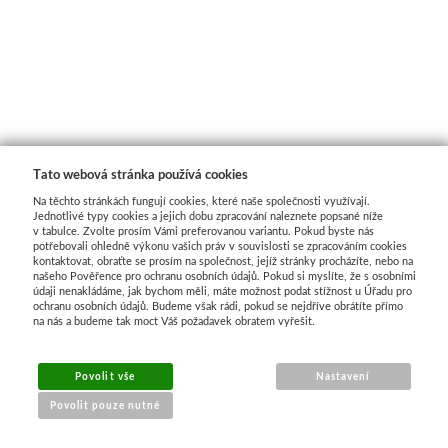
Dláta
Phoenix
Plátna
Tato webová stránka používá cookies
Barvy
Na těchto stránkách fungují cookies, které naše společnosti využívají.
Jednotlivé typy cookies a jejich dobu zpracování naleznete popsané níže
v tabulce. Zvolte prosím Vámi preferovanou variantu. Pokud byste nás
Špachtle
potřebovali ohledně výkonu vašich práv v souvislosti se zpracováním cookies
kontaktovat, obraťte se prosím na společnost, jejíž stránky procházíte, nebo na
našeho Pověřence pro ochranu osobních údajů. Pokud si myslíte, že s osobními
Renesans
údaji nenakládáme, jak bychom měli, máte možnost podat stížnost u Úřadu pro
ochranu osobních údajů. Budeme však rádi, pokud se nejdříve obrátíte přímo
na nás a budeme tak moct Váš požadavek obratem vyřešit.
Olej
Povolit vše
Nastavení
Akryl
Povolit pouze nutné
Akvarel