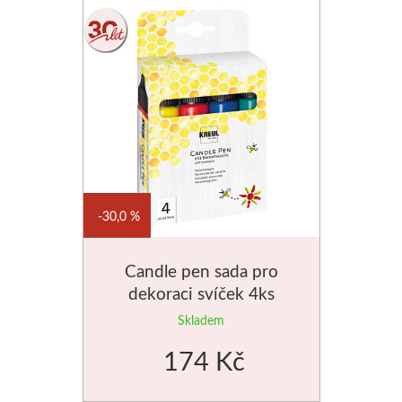
Média
Kreul
Akryl
Textil
Hedvábí
30,0 %
Lascaux
Candle pen sada pro
Akrylové barvy
dekoraci svíček 4ks
Skladem
Média
174 Kč
Liquitex