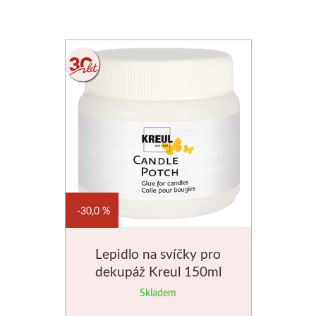
Basics
Heavy body
Média
Mabef
Malířské stojany
Kufříky
30,0 %
Magnani 1404
Lepidlo na svíčky pro
Jednotlivé papíry
dekupáž Kreul 150ml
Skladem
Bloky