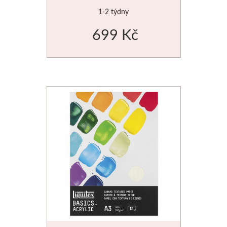
1-2 týdny
699 Kč