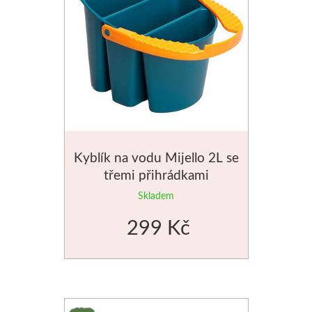
Schmincke
Olej
Akryl
Akvarel
Kyblík na vodu Mijello 2L se
Média
třemi přihrádkami
Skladem
Speedball
299 Kč
Sítotisk
Linoryt
Glazury