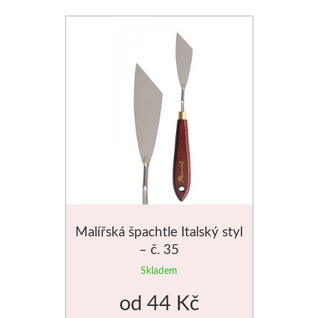
Média
Kreul
Akryl
Textil
Hedvábí
Lascaux
Malířská špachtle Italský styl
Akrylové barvy
– č. 35
Média
Skladem
od
44 Kč
Liquitex