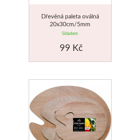
Jednotlivé barvy
Dřevěná paleta oválná
20x30cm/5mm
Sady
Skladem
Pomůcky
99 Kč
Pébéo
Akryl
Hobby
Pryskyřice
Pfeil - Swiss made
Rydla