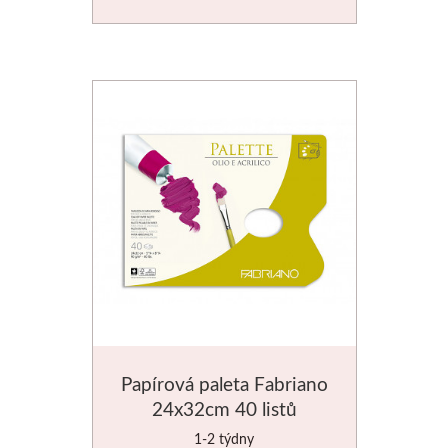
Basics
Heavy body
Média
Mabef
Malířské stojany
Kufříky
Magnani 1404
Jednotlivé papíry
Papírová paleta Fabriano
24x32cm 40 listů
Bloky
1-2 týdny