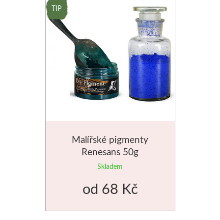
Stubai
Řezbářská dláta
Rydla
Umton
Olej
Malířské pigmenty
Akvarel
Renesans 50g
Skladem
Tempery
od
68 Kč
Uni Posca
Jednotlivě