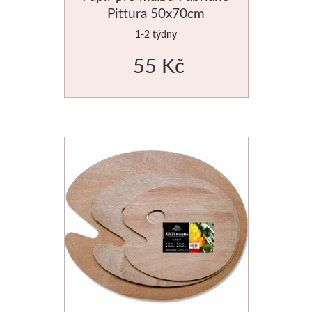
Pittura 50x70cm
Palety a kazety
1-2 týdny
Kyblíky
55 Kč
Montana Cans
Montana Black
Montana Gold
Old Holland
Olejové barvy
Média
PanPastel