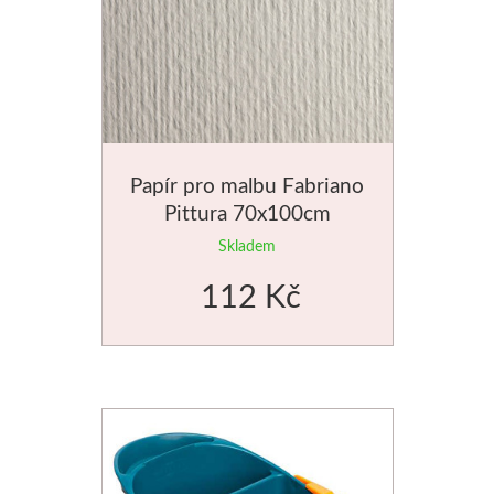
Štětce
Rosa
Akvarel
Papír pro malbu Fabriano
Akryl
Pittura 70x100cm
Skladem
Média
112 Kč
Plátna
Sennelier
Suché pastely
Olejové pastely