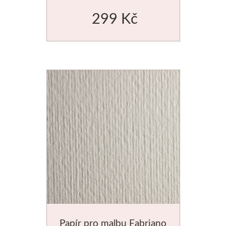
Manetti
299 Kč
Zlatící plátky
Příslušenství
Meeden
Stojany
Palety
Ostatní pomůcky
Mijello
Akvarel
Papír pro malbu Fabriano