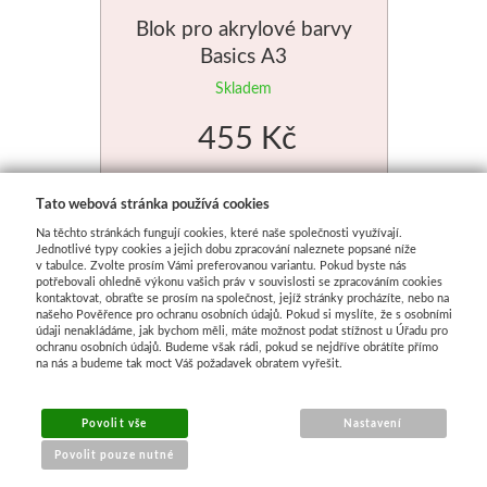
Blok pro akrylové barvy
Basics A3
Skladem
455 Kč
Tato webová stránka používá cookies
Na těchto stránkách fungují cookies, které naše společnosti využívají.
Jednotlivé typy cookies a jejich dobu zpracování naleznete popsané níže
v tabulce. Zvolte prosím Vámi preferovanou variantu. Pokud byste nás
potřebovali ohledně výkonu vašich práv v souvislosti se zpracováním cookies
kontaktovat, obraťte se prosím na společnost, jejíž stránky procházíte, nebo na
našeho Pověřence pro ochranu osobních údajů. Pokud si myslíte, že s osobními
údaji nenakládáme, jak bychom měli, máte možnost podat stížnost u Úřadu pro
ochranu osobních údajů. Budeme však rádi, pokud se nejdříve obrátíte přímo
na nás a budeme tak moct Váš požadavek obratem vyřešit.
Jak malovat akrylovými
Povolit vše
Nastavení
barvami
Povolit pouze nutné