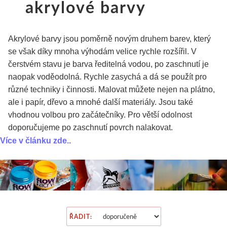
akrylové barvy
Školní sortiment
V sadě
V roli a metráži
Kaligrafické
Artikon slaví 30 let
Obecné informace
Válečky
Glazury a engoby
Přípravky
Barvy
Laky a média
Napnutá plátna
Výbava pro základní školy
Linery
Obrazové reprodukce
Slavte s námi slevou 30%
Rydla a nástroje
Stojany a točny
Plátky a vločky
Fixy a ko
Akrylové barvy jsou poměrně novým druhem barev, který
se však díky mnoha výhodám velice rychle rozšířil. V
Příslušenství
Plátna na desce
Malba
Akrylové a olejové
Rámařské potřeby
Artikon Master
Lino
Příslušenství
Pomůcky
Tašky a te
čerstvém stavu je barva ředitelná vodou, po zaschnutí je
naopak voděodolná. Rychle zasychá a dá se použít pro
Vodou ředitelné
Speciální tvary
Kresba
Štětečkové
Stroje
Plátna
Hlubotisk
Nevypalovací hmoty
Restaurování
Šablony
různé techniky i činnosti. Malovat můžete nejen na plátno,
ale i papír, dřevo a mnohé další materiály. Jsou také
Olejové tyčinky
Pro napínání pláten
Linoryt
Sady fixů
Háčky
Štětce
Hlubotiskové barvy
Polymerové hmoty
Přípravky pro rest
Malování na 
vhodnou volbou pro začátečníky. Pro větší odolnost
doporučujeme po zaschnutí povrch nalakovat.
Akrylové barvy
Napínací rámy
Keramika
Skicáky pro markery
Pěnové desky
Špachtle
Válečky
Umělecké plastelíny
Pomůcky
Barvy a k
Více v článku zde..
Jednotlivě
Klasický nízký profil
Oblíbené produkty
Pastelky
Kartony
Média
Grafické desky a příslušenství
Odlévání
Šelaky
Hedvábí
Kancelářské potřeby
V sadě
Vysoké a masivní rámy
Umělecké
Artikon Studio
Pasparty
Jehly a nástroje
Pro sochaře
Modelářství
Rámy na 
Laky a média
Příslušenství
Copy papír
Akvarelové
Další potřeby
Plátna
Litografie
Barvy na keramiku
Barvy a média
Malování na 
ŘADIT: