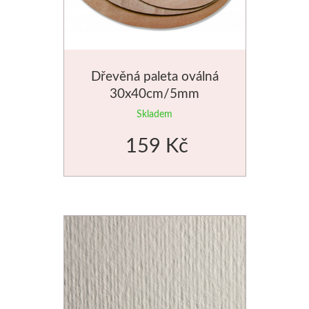
Dláta
Phoenix
Dřevěná paleta oválná
30x40cm/5mm
Plátna
Skladem
Barvy
159 Kč
Špachtle
Renesans
Olej
Akryl
Akvarel