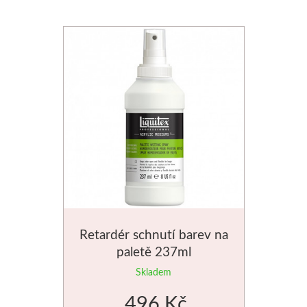
V sadách
Winsor & Newton
Barvy
Tuše
Média
Pomůcky
Retardér schnutí barev na
Zlatá loď
paletě 237ml
Malířská plátna
Skladem
496 Kč
Štětce