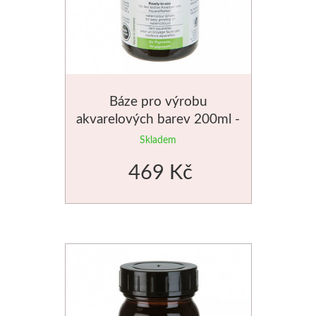
Dláta
Phoenix
Plátna
Báze pro výrobu
akvarelových barev 200ml -
Barvy
50820
Skladem
Špachtle
469 Kč
Renesans
Olej
Akryl
Akvarel