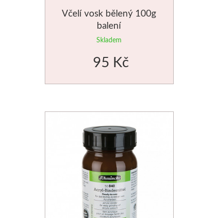
Včelí vosk bělený 100g
Palety a kazety
balení
Kyblíky
Skladem
95 Kč
Montana Cans
Montana Black
Montana Gold
Old Holland
Olejové barvy
Média
PanPastel