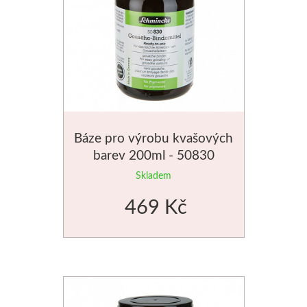
Štětce
Rosa
Akvarel
Akryl
Báze pro výrobu kvašových
barev 200ml - 50830
Média
Skladem
Plátna
469 Kč
Sennelier
Suché pastely
Olejové pastely