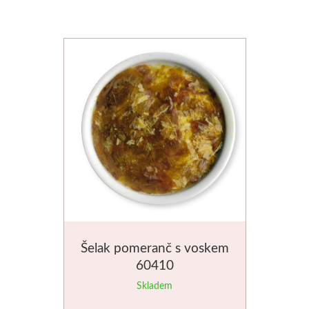
Média
Kreul
Akryl
Textil
Hedvábí
Lascaux
Akrylové barvy
Šelak pomeranč s voskem
Média
60410
Skladem
Liquitex