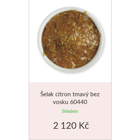
V prášku
Pro děti
Kyanotypie
Předškolá
Koh-i-noor
Školáci
Tužky
Ostatní
Pastelky
Smaltová
Pastely
Krakelová
Šelak citron tmavý bez
Kremer
Dekorativ
vosku 60440
Skladem
Pigmenty
Pískování
2 120 Kč
Barvy