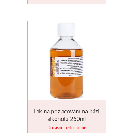
V sadách
Winsor & Newton
Barvy
Tuše
Média
Pomůcky
Zlatá loď
Lak na pozlacování na bázi
Malířská plátna
alkoholu 250ml
Dočasně nedostupné
Štětce