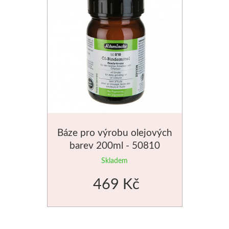
Schmincke
Olej
Akryl
Akvarel
Média
Báze pro výrobu olejových
barev 200ml - 50810
Speedball
Skladem
Sítotisk
469 Kč
Linoryt
Glazury