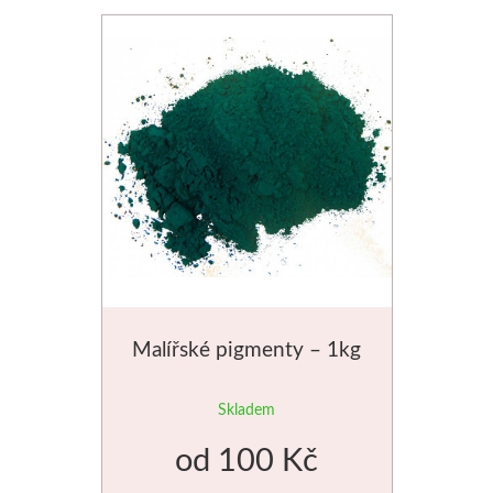
Stubai
Řezbářská dláta
Rydla
Umton
Olej
Akvarel
Malířské pigmenty – 1kg
Tempery
Skladem
Uni Posca
od
100 Kč
Jednotlivě