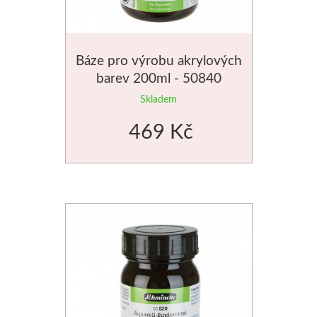
Jednotlivé barvy
Sady
Báze pro výrobu akrylových
barev 200ml - 50840
Pomůcky
Skladem
469 Kč
Pébéo
Akryl
Hobby
Pryskyřice
Pfeil - Swiss made
Rydla