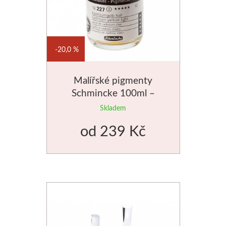
20,0 %
Malířské pigmenty
Schmincke 100ml –
všechny odstíny
Skladem
od
239 Kč