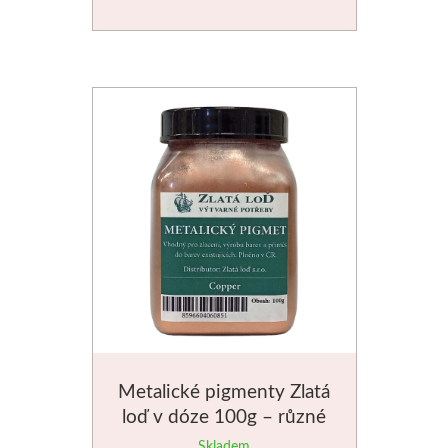
Metalické pigmenty Zlatá
loď v dóze 100g – různé
odstíny
Skladem