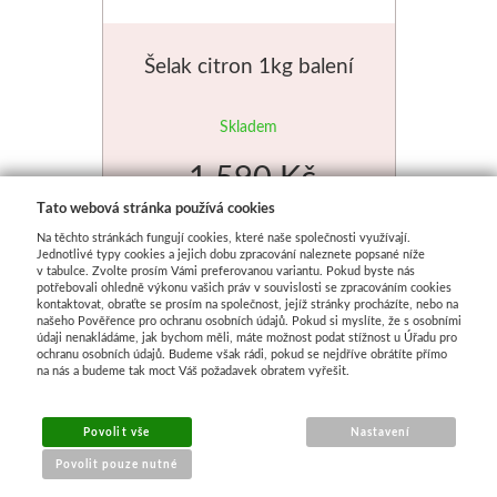
Šelak citron 1kg balení
Skladem
1 590 Kč
Tato webová stránka používá cookies
Na těchto stránkách fungují cookies, které naše společnosti využívají.
Jednotlivé typy cookies a jejich dobu zpracování naleznete popsané níže
v tabulce. Zvolte prosím Vámi preferovanou variantu. Pokud byste nás
potřebovali ohledně výkonu vašich práv v souvislosti se zpracováním cookies
kontaktovat, obraťte se prosím na společnost, jejíž stránky procházíte, nebo na
našeho Pověřence pro ochranu osobních údajů. Pokud si myslíte, že s osobními
údaji nenakládáme, jak bychom měli, máte možnost podat stížnost u Úřadu pro
ochranu osobních údajů. Budeme však rádi, pokud se nejdříve obrátíte přímo
na nás a budeme tak moct Váš požadavek obratem vyřešit.
Povolit vše
Nastavení
Povolit pouze nutné