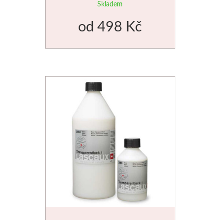
různé velikosti
Skladem
od
498 Kč