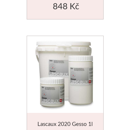
848 Kč
Manetti
Zlatící plátky
Příslušenství
Meeden
Stojany
Palety
Ostatní pomůcky
Mijello
Lascaux 2020 Gesso 1l
Akvarel