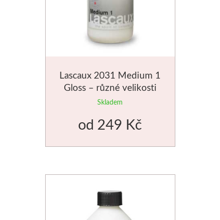
Štětce
Rosa
Akvarel
Lascaux 2031 Medium 1
Gloss – různé velikosti
Akryl
Skladem
Média
od
249 Kč
Plátna
Sennelier
Suché pastely
Olejové pastely