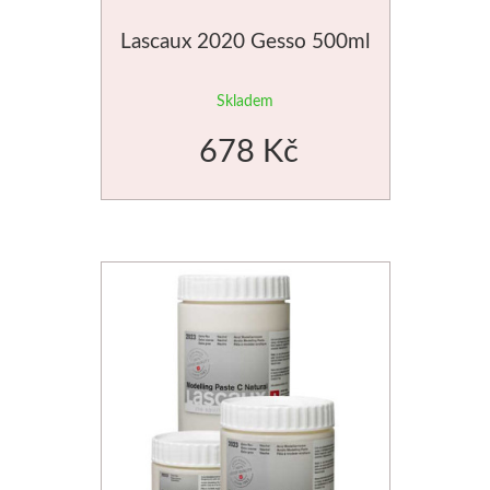
Jednotlivé barvy
Lascaux 2020 Gesso 500ml
Sady
Skladem
678 Kč
Pomůcky
Pébéo
Akryl
Hobby
Pryskyřice
Pfeil - Swiss made
Rydla