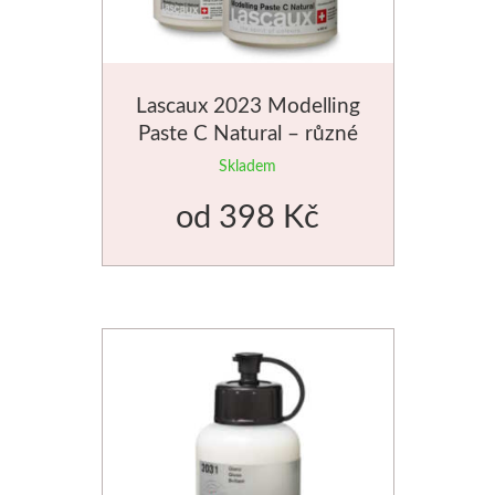
Dláta
Phoenix
Lascaux 2023 Modelling
Paste C Natural – různé
Plátna
velikosti
Skladem
Barvy
od
398 Kč
Špachtle
Renesans
Olej
Akryl
Akvarel