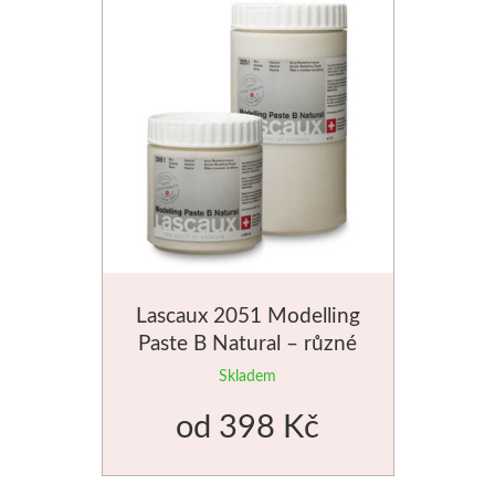
Lascaux 2051 Modelling
Paste B Natural – různé
velikosti
Skladem
od
398 Kč