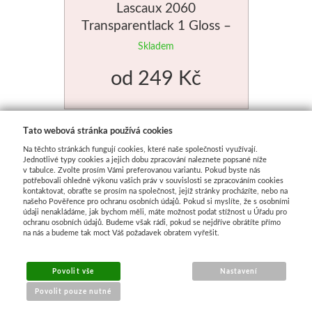
Lascaux 2060
Transparentlack 1 Gloss –
různé velikosti
Skladem
od
249 Kč
Tato webová stránka používá cookies
Na těchto stránkách fungují cookies, které naše společnosti využívají.
Jednotlivé typy cookies a jejich dobu zpracování naleznete popsané níže
v tabulce. Zvolte prosím Vámi preferovanou variantu. Pokud byste nás
potřebovali ohledně výkonu vašich práv v souvislosti se zpracováním cookies
kontaktovat, obraťte se prosím na společnost, jejíž stránky procházíte, nebo na
našeho Pověřence pro ochranu osobních údajů. Pokud si myslíte, že s osobními
údaji nenakládáme, jak bychom měli, máte možnost podat stížnost u Úřadu pro
ochranu osobních údajů. Budeme však rádi, pokud se nejdříve obrátíte přímo
na nás a budeme tak moct Váš požadavek obratem vyřešit.
Povolit vše
Nastavení
Povolit pouze nutné