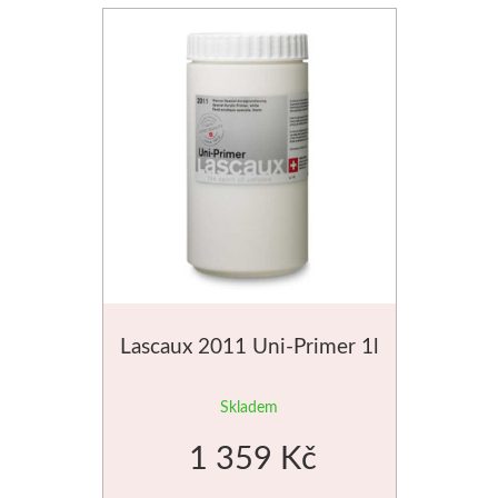
Média
Kreul
Akryl
Textil
Hedvábí
Lascaux
Lascaux 2011 Uni-Primer 1l
Akrylové barvy
Skladem
Média
1 359 Kč
Liquitex