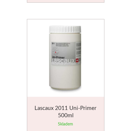
Basics
Heavy body
Média
Mabef
Malířské stojany
Kufříky
Magnani 1404
Lascaux 2011 Uni-Primer
Jednotlivé papíry
500ml
Skladem
Bloky