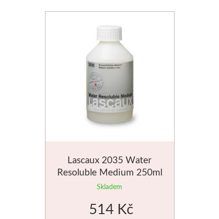
V sadách
Winsor & Newton
Barvy
Tuše
Média
Pomůcky
Lascaux 2035 Water
Zlatá loď
Resoluble Medium 250ml
Skladem
Malířská plátna
514 Kč
Štětce