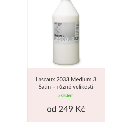
Stubai
Řezbářská dláta
Rydla
Umton
Olej
Lascaux 2033 Medium 3
Akvarel
Satin – různé velikosti
Skladem
Tempery
od
249 Kč
Uni Posca
Jednotlivě