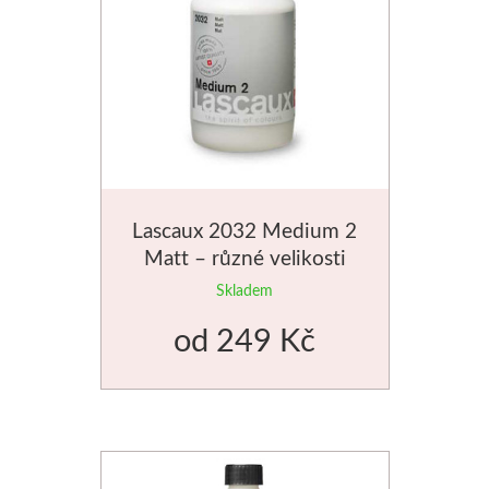
Schmincke
Olej
Akryl
Akvarel
Lascaux 2032 Medium 2
Matt – různé velikosti
Média
Skladem
Speedball
od
249 Kč
Sítotisk
Linoryt
Glazury