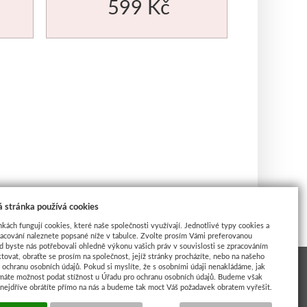
599 Kč
 stránka používá cookies
nkách fungují cookies, které naše společnosti využívají. Jednotlivé typy cookies a
racování naleznete popsané níže v tabulce. Zvolte prosím Vámi preferovanou
d byste nás potřebovali ohledně výkonu vašich práv v souvislosti se zpracováním
tovat, obraťte se prosím na společnost, jejíž stránky procházíte, nebo na našeho
ochranu osobních údajů. Pokud si myslíte, že s osobními údaji nenakládáme, jak
máte možnost podat stížnost u Úřadu pro ochranu osobních údajů. Budeme však
 nejdříve obrátíte přímo na nás a budeme tak moct Váš požadavek obratem vyřešit.
INSPIRACE UMĚLCI