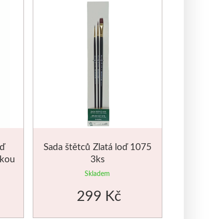
oď
Sada štětců Zlatá loď 1075
tkou
3ks
Skladem
299 Kč