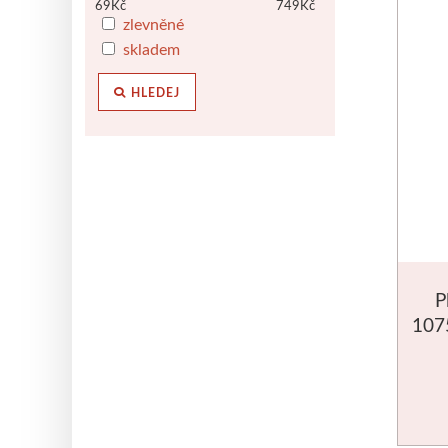
69
Kč
749
Kč
zlevněné
skladem
HLEDEJ
P
1075