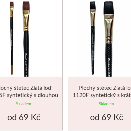
lochý štětec Zlatá loď
Plochý štětec Zlatá l
F syntetický s dlouhou
1120F syntetický s krá
rukojetí
rukojetí
Skladem
Skladem
od
69 Kč
od
69 Kč