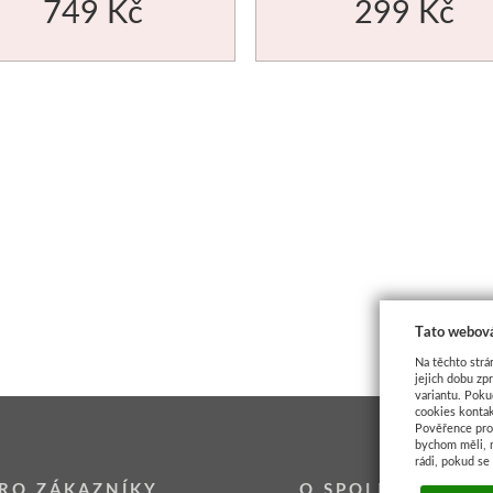
749 Kč
299 Kč
Tato webová
Na těchto strá
jejich dobu zp
variantu. Poku
cookies kontak
Pověřence pro 
bychom měli, 
rádi, pokud se
RO ZÁKAZNÍKY
O SPOLEČNOSTI