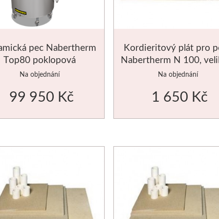
amická pec Nabertherm
Kordieritový plát pro 
Top80 poklopová
Nabertherm N 100, veli
490x350mm
Na objednání
Na objednání
99 950 Kč
1 650 Kč