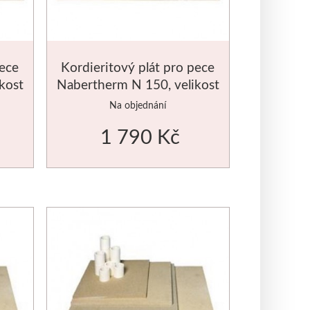
pece
Kordieritový plát pro pece
kost
Nabertherm N 150, velikost
490x400mm
Na objednání
1 790 Kč