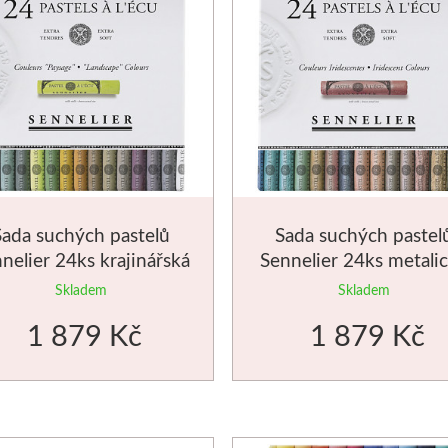
Sada suchých pastelů
Sada suchých pastel
nelier 24ks krajinářská
Sennelier 24ks metali
odstíny
Skladem
Skladem
1 879 Kč
1 879 Kč