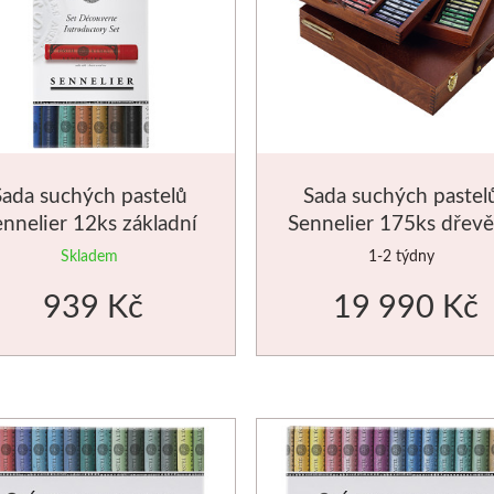
Sada suchých pastelů
Sada suchých pastel
ennelier 12ks základní
Sennelier 175ks dřev
odstíny
kazeta
Skladem
1-2 týdny
939 Kč
19 990 Kč