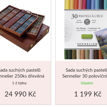
Sada suchých pastelů
Sada suchých pastel
nnelier 250ks dřevěná
Sennelier 30 polovičn
kazeta
krajinářská
1-2 týdny
Skladem
24 990 Kč
1 199 Kč