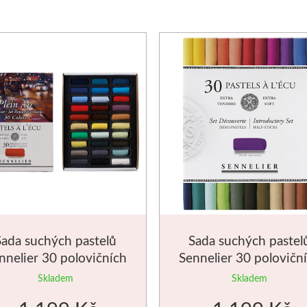
Sada suchých pastelů
Sada suchých pastel
nnelier 30 polovičních
Sennelier 30 polovičn
město
základní
Skladem
Skladem