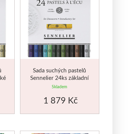
ů
Sada suchých pastelů
cké
Sennelier 24ks základní
odstíny
Skladem
1 879 Kč