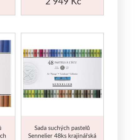
2 949 Kč
ů
Sada suchých pastelů
ích
Sennelier 48ks krajinářská