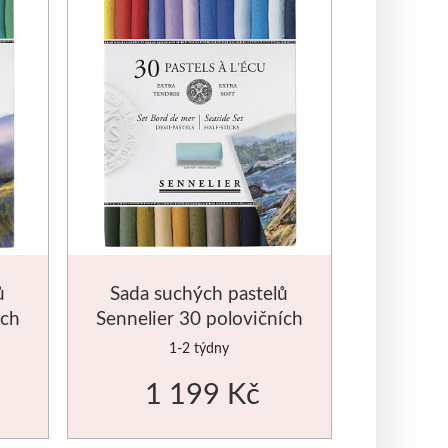
ů
Sada suchých pastelů
ích
Sennelier 30 polovičních
marína
1-2 týdny
1 199 Kč