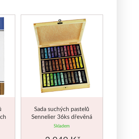
ů
Sada suchých pastelů
ích
Sennelier 36ks dřevěná
kazeta
Skladem