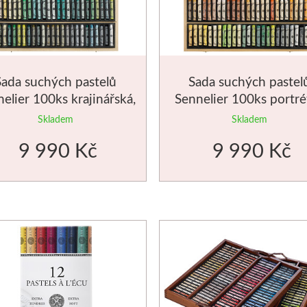
Sada suchých pastelů
Sada suchých pastel
elier 100ks krajinářská,
Sennelier 100ks portré
dřevěná kazeta
dřevěná kazeta
Skladem
Skladem
9 990 Kč
9 990 Kč