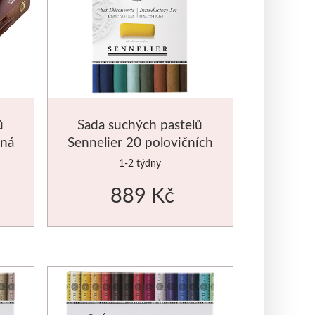
ů
Sada suchých pastelů
ěná
Sennelier 20 polovičních
základní
1-2 týdny
889 Kč