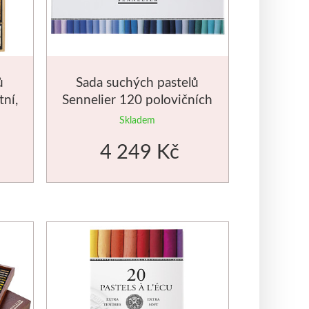
ů
Sada suchých pastelů
tní,
Sennelier 120 polovičních
Paříž
Skladem
4 249 Kč