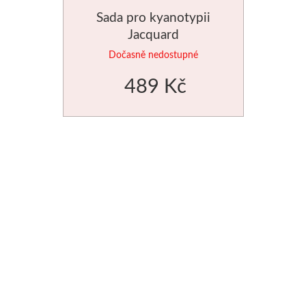
Sada pro kyanotypii
Jednotlivé barvy
Jacquard
Dočasně nedostupné
Sady
489 Kč
Pomůcky
Pébéo
Akryl
Hobby
Pryskyřice
Pfeil - Swiss made
Rydla