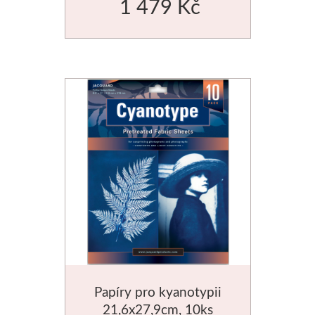
1 479 Kč
Manetti
Zlatící plátky
Příslušenství
Meeden
Stojany
Palety
Ostatní pomůcky
Mijello
Papíry pro kyanotypii
Akvarel
21,6x27,9cm, 10ks