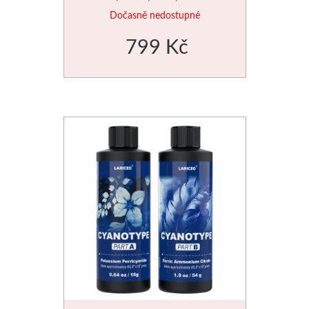
Dočasně nedostupné
Palety a kazety
799 Kč
Kyblíky
Montana Cans
Montana Black
Montana Gold
Old Holland
Olejové barvy
Média
PanPastel