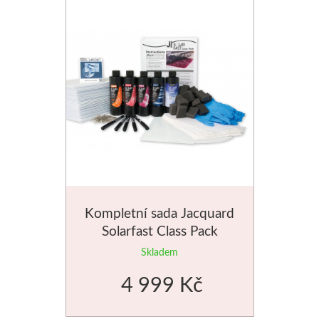
Média
Kreul
Akryl
Textil
Hedvábí
Lascaux
Kompletní sada Jacquard
Solarfast Class Pack
Akrylové barvy
Skladem
Média
4 999 Kč
Liquitex