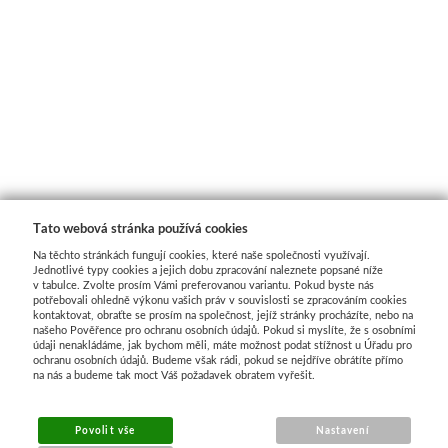
Štětce
Rosa
Akvarel
Akryl
Tato webová stránka používá cookies
Média
Na těchto stránkách fungují cookies, které naše společnosti využívají.
Jednotlivé typy cookies a jejich dobu zpracování naleznete popsané níže
Plátna
v tabulce. Zvolte prosím Vámi preferovanou variantu. Pokud byste nás
potřebovali ohledně výkonu vašich práv v souvislosti se zpracováním cookies
kontaktovat, obraťte se prosím na společnost, jejíž stránky procházíte, nebo na
našeho Pověřence pro ochranu osobních údajů. Pokud si myslíte, že s osobními
Sennelier
údaji nenakládáme, jak bychom měli, máte možnost podat stížnost u Úřadu pro
ochranu osobních údajů. Budeme však rádi, pokud se nejdříve obrátíte přímo
na nás a budeme tak moct Váš požadavek obratem vyřešit.
Suché pastely
Povolit vše
Nastavení
Olejové pastely