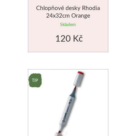
Chlopňové desky Rhodia
Schmincke
24x32cm Orange
Skladem
Olej
120 Kč
Akryl
Akvarel
Média
Speedball
Sítotisk
Linoryt
Glazury