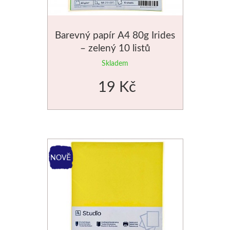
V prášku
Pro děti
Barevný papír A4 80g Irides
Kyanotypie
Předškolá
– zelený 10 listů
Koh-i-noor
Školáci
Skladem
19 Kč
Tužky
Ostatní
Pastelky
Smaltová
Pastely
Krakelová
Kremer
Dekorativ
Pigmenty
Pískování
Barvy