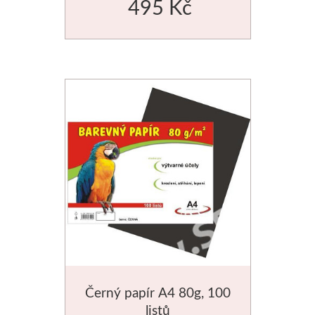
495 Kč
Dláta
Phoenix
Plátna
Barvy
Špachtle
Renesans
Olej
Akryl
Černý papír A4 80g, 100
Akvarel
listů