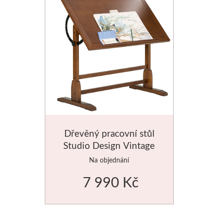
Dřevěný pracovní stůl
Studio Design Vintage
76x107cm
Na objednání
7 990 Kč