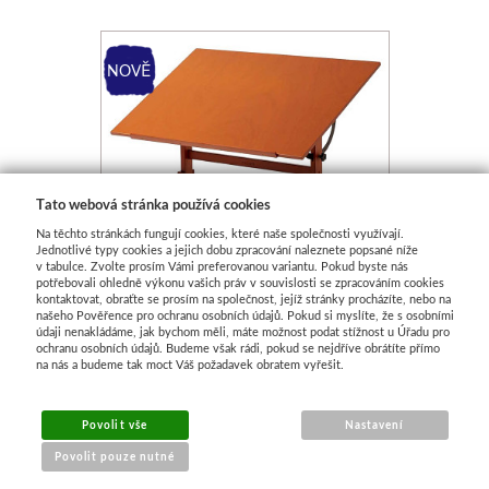
Tato webová stránka používá cookies
Na těchto stránkách fungují cookies, které naše společnosti využívají.
Jednotlivé typy cookies a jejich dobu zpracování naleznete popsané níže
v tabulce. Zvolte prosím Vámi preferovanou variantu. Pokud byste nás
potřebovali ohledně výkonu vašich práv v souvislosti se zpracováním cookies
kontaktovat, obraťte se prosím na společnost, jejíž stránky procházíte, nebo na
našeho Pověřence pro ochranu osobních údajů. Pokud si myslíte, že s osobními
údaji nenakládáme, jak bychom měli, máte možnost podat stížnost u Úřadu pro
ochranu osobních údajů. Budeme však rádi, pokud se nejdříve obrátíte přímo
Dřevěný umělecký pracovní
na nás a budeme tak moct Váš požadavek obratem vyřešit.
stůl Meeden 6008
Skladem
Povolit vše
Nastavení
Povolit pouze nutné
5 690 Kč