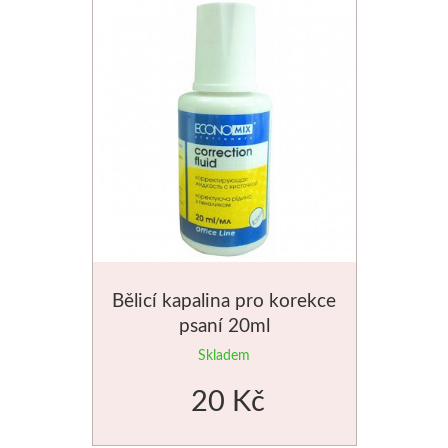
Palety a kazety
Kyblíky
Montana Cans
Montana Black
Montana Gold
Old Holland
Bělicí kapalina pro korekce
psaní 20ml
Olejové barvy
Skladem
Média
20 Kč
PanPastel