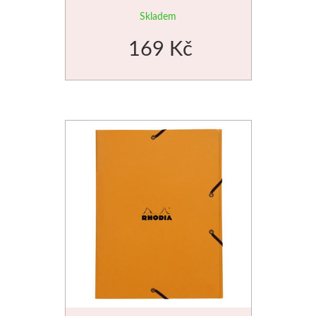
Skladem
Štětce
169 Kč
Rosa
Akvarel
Akryl
Média
Plátna
Sennelier
Suché pastely
Olejové pastely