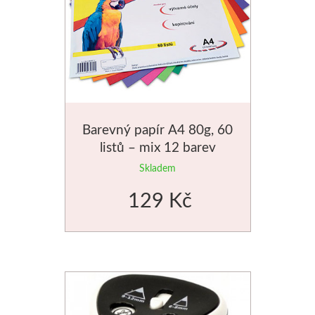
Basics
Heavy body
Média
Mabef
Barevný papír A4 80g, 60
listů – mix 12 barev
Malířské stojany
Skladem
Kufříky
129 Kč
Magnani 1404
Jednotlivé papíry
Bloky