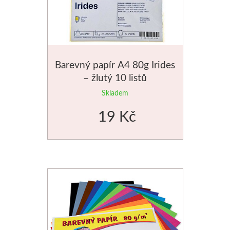
Média
Kreul
Barevný papír A4 80g Irides
Akryl
– žlutý 10 listů
Textil
Skladem
19 Kč
Hedvábí
Lascaux
Akrylové barvy
Média
Liquitex