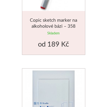
Stubai
Copic sketch marker na
Řezbářská dláta
alkoholové bázi – 358
odstínů
Skladem
Rydla
od
189 Kč
Umton
Olej
Akvarel
Tempery
Uni Posca
Jednotlivě