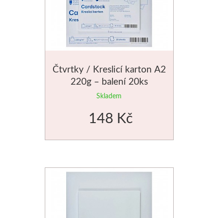
V sadách
Winsor & Newton
Čtvrtky / Kreslicí karton A2
Barvy
220g – balení 20ks
Tuše
Skladem
148 Kč
Média
Pomůcky
Zlatá loď
Malířská plátna
Štětce