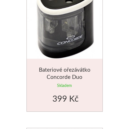
Manetti
Zlatící plátky
Příslušenství
Meeden
Stojany
Bateriové ořezávátko
Concorde Duo
Palety
Skladem
Ostatní pomůcky
399 Kč
Mijello
Akvarel