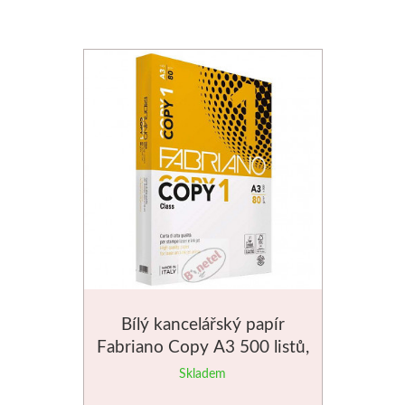
Jednotlivé barvy
Sady
Pomůcky
Pébéo
Akryl
Hobby
Pryskyřice
Bílý kancelářský papír
Fabriano Copy A3 500 listů,
Pfeil - Swiss made
first class
Skladem
Rydla