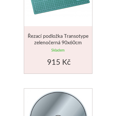
Jednotlivé barvy
Sady
Pomůcky
Řezací podložka Transotype
zelenočerná 90x60cm
Pébéo
Skladem
915 Kč
Akryl
Hobby
Pryskyřice
Pfeil - Swiss made
Rydla