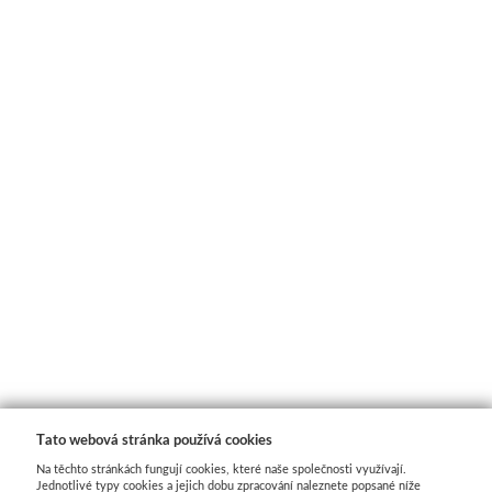
Schmincke
Olej
Akryl
Akvarel
Média
Speedball
Sítotisk
Linoryt
Tato webová stránka používá cookies
Na těchto stránkách fungují cookies, které naše společnosti využívají.
Glazury
Jednotlivé typy cookies a jejich dobu zpracování naleznete popsané níže