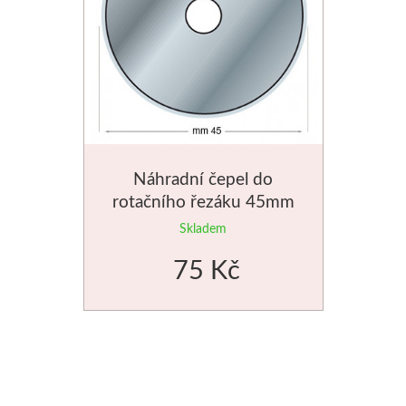
Dláta
Phoenix
Plátna
Barvy
Náhradní čepel do
rotačního řezáku 45mm
Špachtle
Skladem
Renesans
75 Kč
Olej
Akryl
Akvarel