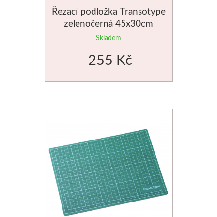
Řezací podložka Transotype
Manetti
zelenočerná 45x30cm
Zlatící plátky
Skladem
255 Kč
Příslušenství
Meeden
Stojany
Palety
Ostatní pomůcky
Mijello
Akvarel