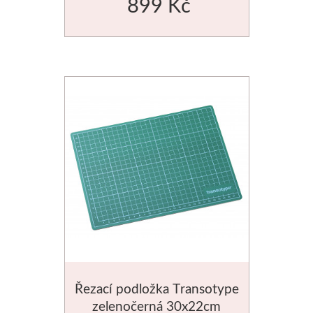
899 Kč
Média
Kreul
Akryl
Textil
Hedvábí
Lascaux
Akrylové barvy
Média
Řezací podložka Transotype
Liquitex
zelenočerná 30x22cm