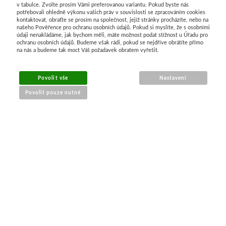
v tabulce. Zvolte prosím Vámi preferovanou variantu. Pokud byste nás
potřebovali ohledně výkonu vašich práv v souvislosti se zpracováním cookies
Stubai
kontaktovat, obraťte se prosím na společnost, jejíž stránky procházíte, nebo na
našeho Pověřence pro ochranu osobních údajů. Pokud si myslíte, že s osobními
údaji nenakládáme, jak bychom měli, máte možnost podat stížnost u Úřadu pro
ochranu osobních údajů. Budeme však rádi, pokud se nejdříve obrátíte přímo
Řezbářská dláta
na nás a budeme tak moct Váš požadavek obratem vyřešit.
Rydla
Povolit vše
Nastavení
Povolit pouze nutné
Umton
Olej
NÁKUP ONLINE
Akvarel
doprava a platba
sledování zásilek
Tempery
obchodní podmínky
reklamace zboží
Uni Posca
Jednotlivě