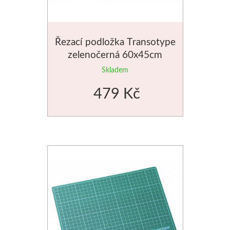
Palety a kazety
Řezací podložka Transotype
Kyblíky
zelenočerná 60x45cm
Montana Cans
Skladem
479 Kč
Montana Black
Montana Gold
Old Holland
Olejové barvy
Média
PanPastel