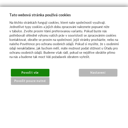
Basics
Tato webová stránka používá cookies
Heavy body
Na těchto stránkách fungují cookies, které naše společnosti využívají.
Jednotlivé typy cookies a jejich dobu zpracování naleznete popsané níže
v tabulce. Zvolte prosím Vámi preferovanou variantu. Pokud byste nás
Média
potřebovali ohledně výkonu vašich práv v souvislosti se zpracováním cookies
kontaktovat, obraťte se prosím na společnost, jejíž stránky procházíte, nebo na
našeho Pověřence pro ochranu osobních údajů. Pokud si myslíte, že s osobními
údaji nenakládáme, jak bychom měli, máte možnost podat stížnost u Úřadu pro
Mabef
ochranu osobních údajů. Budeme však rádi, pokud se nejdříve obrátíte přímo
na nás a budeme tak moct Váš požadavek obratem vyřešit.
Malířské stojany
Povolit vše
Nastavení
Kufříky
Povolit pouze nutné
Magnani 1404
NÁKUP ONLINE
Jednotlivé papíry
doprava a platba
Bloky
sledování zásilek