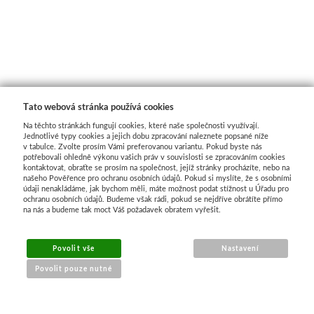
Pronájem
Mixed media
Pauzovací papír
Kaligrafie
Baohong
Se sklem
Pomůcky
Dekorování n
Sešity a notesy
Stoly a židle
Speciální papíry
Perka a násadky
Kulaté rámy
Bloky
Dřevořezba
Křídové b
Jesle a úložný prostor
Notesy a sešity
Měkká vazba
Kaligrafické sady
Malé kulaté rámečky
Jednotlivé papíry
Dláta a nástroje
Barvy ve s
Tato webová stránka používá cookies
Pěnové desky
Světla
Pevná vazba
Pera a štětce
Oválné rámy
Beavercraft
Dřevo a hmoty
Šablony
Na těchto stránkách fungují cookies, které naše společnosti využívají.
Jednotlivé typy cookies a jejich dobu zpracování naleznete popsané níže
Štětce
v tabulce. Zvolte prosím Vámi preferovanou variantu. Pokud byste nás
Pěnové "kapa" desky
Vytrhávací bločky
Kaligrafické fixy
Malé oválné rámečky
Dláta
Přípravky a přísluš
Nepálský ručn
potřebovali ohledně výkonu vašich práv v souvislosti se zpracováním cookies
kontaktovat, obraťte se prosím na společnost, jejíž stránky procházíte, nebo na
našeho Pověřence pro ochranu osobních údajů. Pokud si myslíte, že s osobními
Obálky
Pro akvarel
Řezací podložky
Pomůcky pro kresbu
Napínací rámy
Nože
Obrábění dřeva
Jednobar
údaji nenakládáme, jak bychom měli, máte možnost podat stížnost u Úřadu pro
ochranu osobních údajů. Budeme však rádi, pokud se nejdříve obrátíte přímo
na nás a budeme tak moct Váš požadavek obratem vyřešit.
Pro olej a akryl
Nože a lepidla
Klasické
Fixativy
Jednotlivé napínací lišty
Pomůcky
Vytlačov
Povolit vše
Nastavení
Kartony, sololity
Široké a tupovací
Luxusní
Gumy a pryže
Borciani & Bonazzi
Sesponkované rámy
Mixované
Povolit pouze nutné
Pouzdra a desky
Speciální
Akvarelové
Figuríny
Závěsné systémy
Unico
Květinov