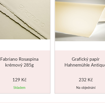
Fabriano Rosaspina
Grafický papír
krémový 285g
Hahnemühle Antiqu
70x100cm grafický
78x106cm
papír
129 Kč
232 Kč
Skladem
Na objednání