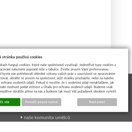
 stránka používá cookies
nkách fungují cookies, které naše společnosti využívají. Jednotlivé typy cookies a
racování naleznete popsané níže v tabulce. Zvolte prosím Vámi preferovanou
d byste nás potřebovali ohledně výkonu vašich práv v souvislosti se zpracováním
tovat, obraťte se prosím na společnost, jejíž stránky procházíte, nebo na našeho
ochranu osobních údajů. Pokud si myslíte, že s osobními údaji nenakládáme, jak
máte možnost podat stížnost u Úřadu pro ochranu osobních údajů. Budeme však
 nejdříve obrátíte přímo na nás a budeme tak moct Váš požadavek obratem vyřešit.
INSPIRACE UMĚLCI
it vše
Povolit pouze nutné
Nastavení
naše komunita umělců
výtvarné kurzy