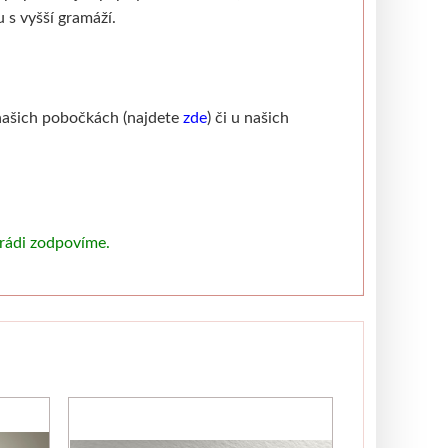
 s vyšší gramáží.
a našich pobočkách (najdete
zde
) či u našich
 rádi zodpovíme.