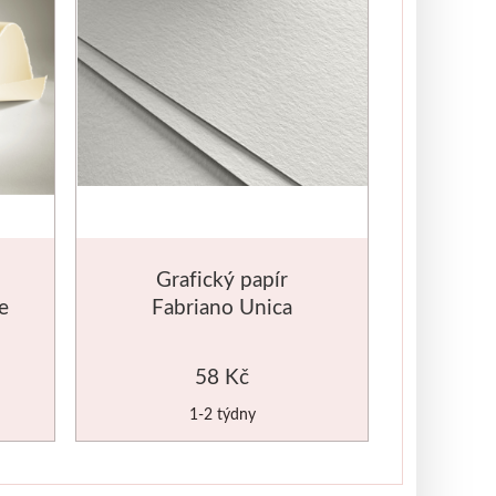
Grafický papír
e
Fabriano Unica
70x100cm 250g bílý
58 Kč
1-2 týdny