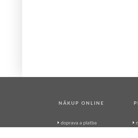
NÁKUP ONLINE
P
doprava a platba
n
sledování zásilek