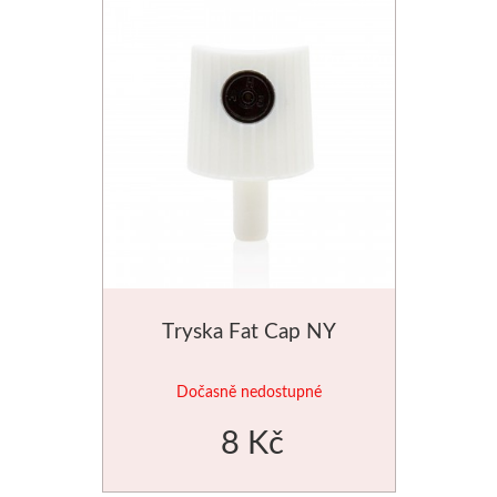
Schmincke
Olej
Akryl
Akvarel
Média
Speedball
Tryska Fat Cap NY
Sítotisk
Dočasně nedostupné
Linoryt
8 Kč
Glazury