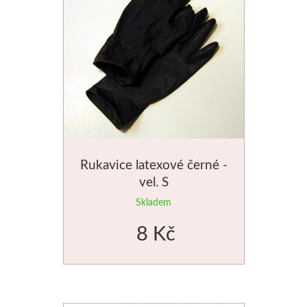
Štětce
Rosa
Akvarel
Akryl
Média
Rukavice latexové černé -
vel. S
Plátna
Skladem
8 Kč
Sennelier
Suché pastely
Olejové pastely