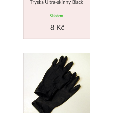
Tryska Ultra-skinny Black
Manetti
Skladem
Zlatící plátky
8 Kč
Příslušenství
Meeden
Stojany
Palety
Ostatní pomůcky
Mijello
Akvarel