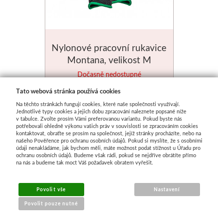
Nylonové pracovní rukavice
Montana, velikost M
Dočasně nedostupné
Tato webová stránka používá cookies
58 Kč
Na těchto stránkách fungují cookies, které naše společnosti využívají.
Jednotlivé typy cookies a jejich dobu zpracování naleznete popsané níže
v tabulce. Zvolte prosím Vámi preferovanou variantu. Pokud byste nás
potřebovali ohledně výkonu vašich práv v souvislosti se zpracováním cookies
kontaktovat, obraťte se prosím na společnost, jejíž stránky procházíte, nebo na
našeho Pověřence pro ochranu osobních údajů. Pokud si myslíte, že s osobními
údaji nenakládáme, jak bychom měli, máte možnost podat stížnost u Úřadu pro
ochranu osobních údajů. Budeme však rádi, pokud se nejdříve obrátíte přímo
na nás a budeme tak moct Váš požadavek obratem vyřešit.
Povolit vše
Nastavení
Povolit pouze nutné