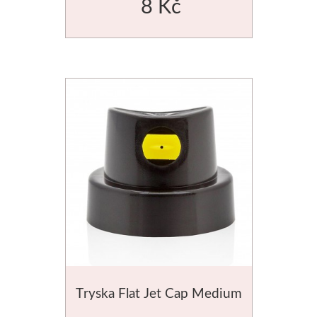
8 Kč
V sadách
Winsor & Newton
Barvy
Tuše
Média
Pomůcky
Zlatá loď
Malířská plátna
Tryska Flat Jet Cap Medium
Štětce