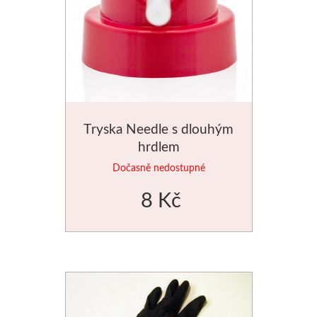
Dláta
Phoenix
Plátna
Tryska Needle s dlouhým
Barvy
hrdlem
Špachtle
Dočasně nedostupné
8 Kč
Renesans
Olej
Akryl
Akvarel