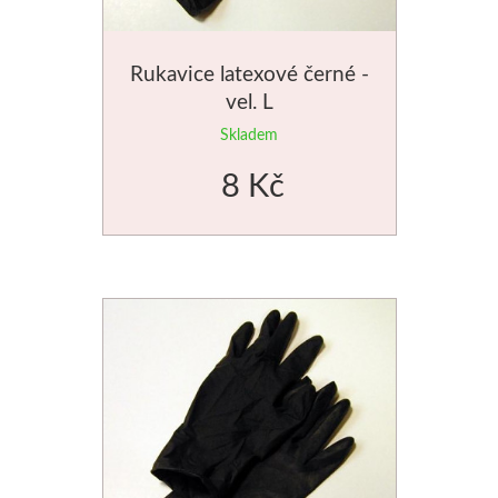
Palety a kazety
Rukavice latexové černé -
Kyblíky
vel. L
Skladem
Montana Cans
8 Kč
Montana Black
Montana Gold
Old Holland
Olejové barvy
Média
PanPastel