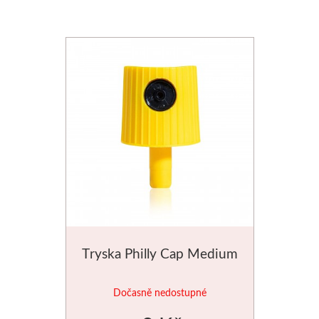
Stubai
Řezbářská dláta
Rydla
Umton
Olej
Akvarel
Tempery
Tryska Philly Cap Medium
Uni Posca
Dočasně nedostupné
Jednotlivě