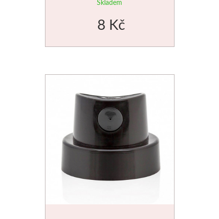
Skladem
Basics
8 Kč
Heavy body
Média
Mabef
Malířské stojany
Kufříky
Magnani 1404
Jednotlivé papíry
Bloky