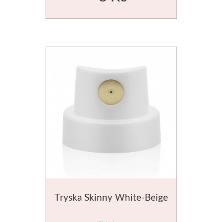
Média
Kreul
Akryl
Textil
Hedvábí
Lascaux
Akrylové barvy
Média
Tryska Skinny White-Beige
Liquitex