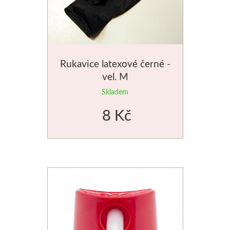
Jednotlivé barvy
Sady
Rukavice latexové černé -
Pomůcky
vel. M
Skladem
Pébéo
8 Kč
Akryl
Hobby
Pryskyřice
Pfeil - Swiss made
Rydla