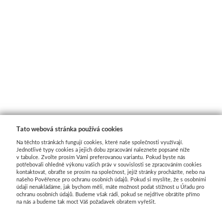
Bločky, štítky, etikety
V sadě
Pravítka
Formátování na míru
Kolinsky
Potištěné
Přírodní
Samolepicí bločky
Ostatní pomůcky
Procesisté
Sady štětců
Vosková b
Příslušenství
Štítky do tiskárny
Papíry pro kresbu
Clairefontaine
Reprodukce
Ovčí vlna, pls
Špachtle
Pořadače, šanony
Pro tužku a uhel
Akvarelové papíry
Ovčí vlna
Klasické
Kroužkové pořadače
Pro pastel
Skicáky
Pro plstěn
Tato webová stránka používá cookies
Speciální
Chrániče
Pro pastelky
Copic
Výrobky a
Na těchto stránkách fungují cookies, které naše společnosti využívají.
Jednotlivé typy cookies a jejich dobu zpracování naleznete popsané níže
Široké
Pouzdra
Mixed media
Sketch
Mozaiky a vit
v tabulce. Zvolte prosím Vámi preferovanou variantu. Pokud byste nás
potřebovali ohledně výkonu vašich práv v souvislosti se zpracováním cookies
kontaktovat, obraťte se prosím na společnost, jejíž stránky procházíte, nebo na
Desky, spisovky
S kovovou rukojetí
Pro kaligrafii
Classic
Mozaiky
našeho Pověřence pro ochranu osobních údajů. Pokud si myslíte, že s osobními
údaji nenakládáme, jak bychom měli, máte možnost podat stížnost u Úřadu pro
ochranu osobních údajů. Budeme však rádi, pokud se nejdříve obrátíte přímo
na nás a budeme tak moct Váš požadavek obratem vyřešit.
Sady špachtlí
S klipem
Černé
Ciao
Příslušens