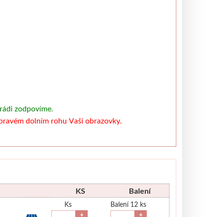
 rádi zodpovíme.
v pravém dolním rohu Vaší obrazovky.
KS
Balení
Ks
Balení 12 ks
+
+