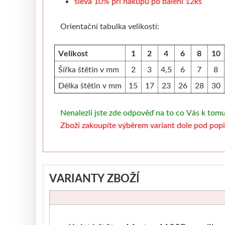
sleva 10% při nákupu po balení 12ks
Orientační tabulka velikostí:
Velikost
1
2
4
6
8
10
Šířka štětin v mm
2
3
4,5
6
7
8
Délka štětin v mm
15
17
23
26
28
30
Nenalezli jste zde odpověď na to co Vás k tom
Zboží zakoupíte výběrem variant dole pod popi
VARIANTY ZBOŽÍ