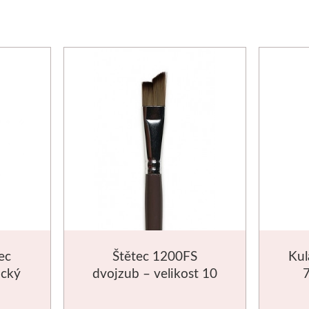
ec
Štětec 1200FS
Kul
ický
dvojzub – velikost 10