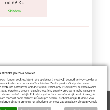
od 69 Kč
Skladem
 stránka používá cookies
nkách fungují cookies, které naše společnosti využívají. Jednotlivé typy cookies a
racování naleznete popsané níže v tabulce. Zvolte prosím Vámi preferovanou
d byste nás potřebovali ohledně výkonu vašich práv v souvislosti se zpracováním
tovat, obraťte se prosím na společnost, jejíž stránky procházíte, nebo na našeho
ochranu osobních údajů. Pokud si myslíte, že s osobními údaji nenakládáme, jak
máte možnost podat stížnost u Úřadu pro ochranu osobních údajů. Budeme však
 nejdříve obrátíte přímo na nás a budeme tak moct Váš požadavek obratem vyřešit.