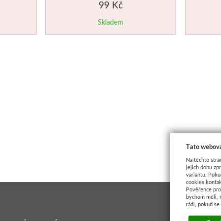
99 Kč
Skladem
Tato webová
Na těchto strá
jejich dobu zp
variantu. Poku
cookies kontak
Pověřence pro 
bychom měli, 
rádi, pokud se