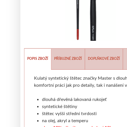
Polystyrenové
Tekutá
Tyčinková
Dřevěné
Lepící pásky
Papírové
Ostatní
Ostatní
Ř
JACQUARD
PEDIG, PLETENÍ KOŠÍKŮ
Tekuté
V prášku
Kyanotypie
T
Přírodní pedig
Dna
LASCAUX
DRÁTKOVÁNÍ, KORÁLKY
Akrylové barvy
Média
B
Drátky
Korálky
Kleště a pomůcky
P
MANETTI
Zlatící plátky
Příslušenství
S
POPIS ZBOŽÍ
PŘÍBUZNÉ ZBOŽÍ
DOPLŇKOVÉ ZBOŽÍ
OLD HOLLAND
Olejové barvy
Média
J
Kulatý syntetický štětec značky Master s dlouh
PHOENIX
Plátna
Barvy
Špachtle
O
komfortní práci jak pro detaily, tak i nanášení
SCHMINCKE
dlouhá dřevěná lakovaná rukojeť
Olej
Akryl
Akvarel
Média
S
syntetické štětiny
UNI POSCA
štětec vyšší střední tvrdosti
Jednotlivě
V sadách
B
na olej, akryl a temperu