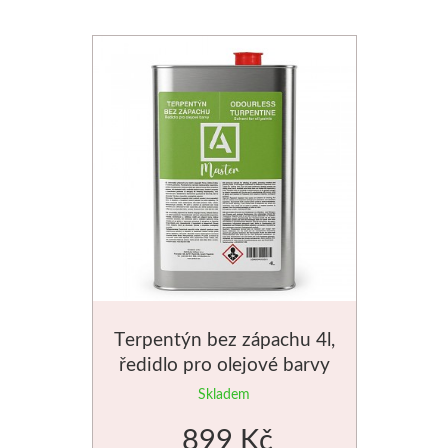
Média
Kreul
Akryl
Textil
Hedvábí
Lascaux
Akrylové barvy
Terpentýn bez zápachu 4l,
ředidlo pro olejové barvy
Média
Skladem
Liquitex
899 Kč