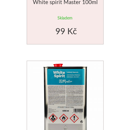
White spirit Master 100ml
Palety a kazety
Skladem
Kyblíky
99 Kč
Montana Cans
Montana Black
Montana Gold
Old Holland
Olejové barvy
Média
PanPastel