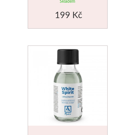
Skladem
Manetti
199 Kč
Zlatící plátky
Příslušenství
Meeden
Stojany
Palety
Ostatní pomůcky
Mijello
Akvarel