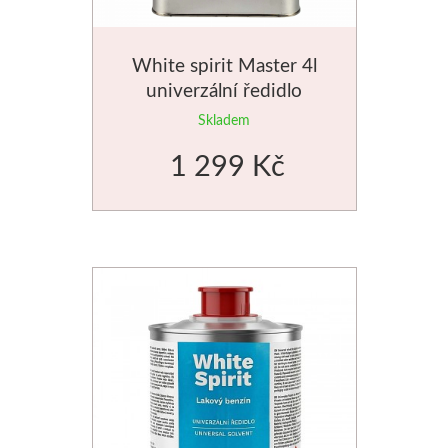
Jednotlivé barvy
White spirit Master 4l
Sady
univerzální ředidlo
Skladem
Pomůcky
1 299 Kč
Pébéo
Akryl
Hobby
Pryskyřice
Pfeil - Swiss made
Rydla