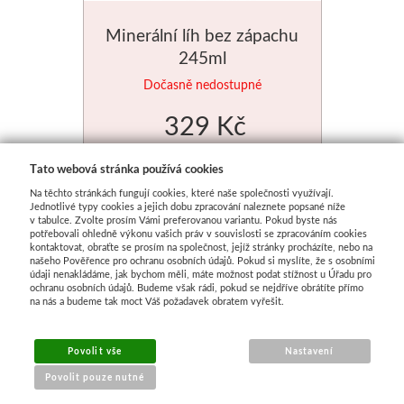
Minerální líh bez zápachu
245ml
Dočasně nedostupné
329 Kč
Tato webová stránka používá cookies
Na těchto stránkách fungují cookies, které naše společnosti využívají.
Jednotlivé typy cookies a jejich dobu zpracování naleznete popsané níže
v tabulce. Zvolte prosím Vámi preferovanou variantu. Pokud byste nás
potřebovali ohledně výkonu vašich práv v souvislosti se zpracováním cookies
kontaktovat, obraťte se prosím na společnost, jejíž stránky procházíte, nebo na
našeho Pověřence pro ochranu osobních údajů. Pokud si myslíte, že s osobními
údaji nenakládáme, jak bychom měli, máte možnost podat stížnost u Úřadu pro
ochranu osobních údajů. Budeme však rádi, pokud se nejdříve obrátíte přímo
na nás a budeme tak moct Váš požadavek obratem vyřešit.
Povolit vše
Nastavení
Povolit pouze nutné