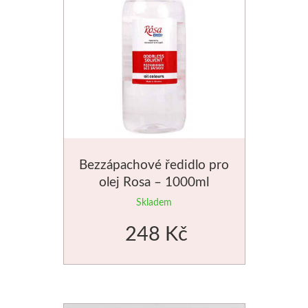
Schmincke
Olej
Akryl
Akvarel
Bezzápachové ředidlo pro
Média
olej Rosa – 1000ml
Speedball
Skladem
248 Kč
Sítotisk
Linoryt
Glazury