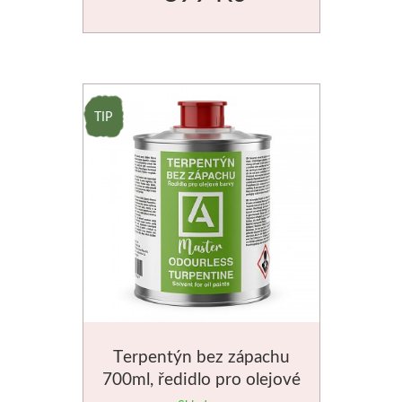
Basics
Heavy body
Média
Mabef
Malířské stojany
Kufříky
Magnani 1404
Jednotlivé papíry
Terpentýn bez zápachu
700ml, ředidlo pro olejové
Bloky
barvy