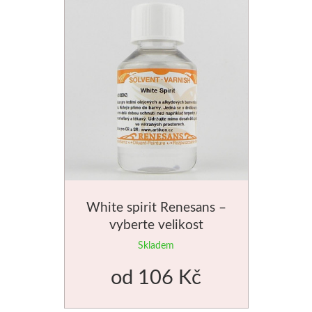
Stubai
Řezbářská dláta
Rydla
Umton
Olej
Akvarel
White spirit Renesans –
vyberte velikost
Tempery
Skladem
od
106 Kč
Uni Posca
Jednotlivě