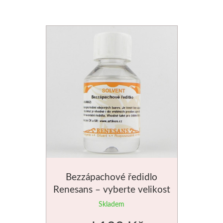
V sadách
Winsor & Newton
Barvy
Tuše
Média
Pomůcky
Zlatá loď
Bezzápachové ředidlo
Renesans – vyberte velikost
Malířská plátna
Skladem
Štětce