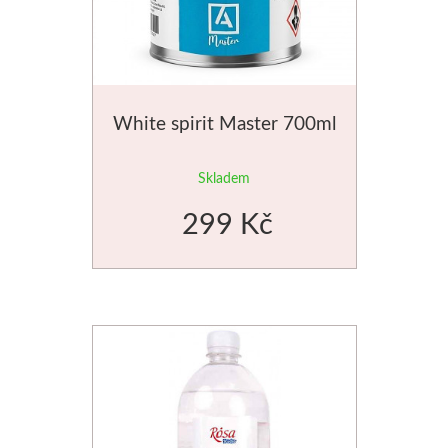
Dláta
Phoenix
White spirit Master 700ml
Plátna
Skladem
Barvy
299 Kč
Špachtle
Renesans
Olej
Akryl
Akvarel