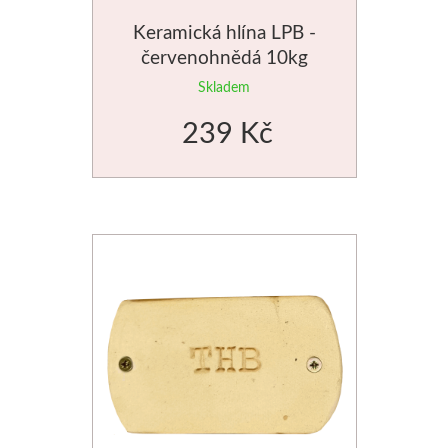
Keramická hlína LPB -
Dláta
červenohnědá 10kg
Phoenix
Skladem
239 Kč
Plátna
Barvy
Špachtle
Renesans
Olej
Akryl
Akvarel