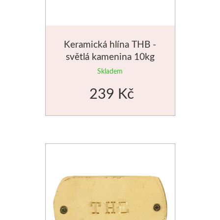
Štětce
Rosa
Keramická hlína THB -
světlá kamenina 10kg
Akvarel
Skladem
239 Kč
Akryl
Média
Plátna
Sennelier
Suché pastely
Olejové pastely