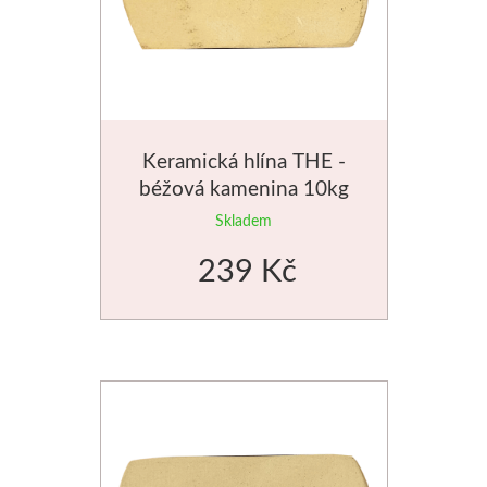
Schmincke
Olej
Akryl
Keramická hlína THE -
béžová kamenina 10kg
Akvarel
Skladem
Média
239 Kč
Speedball
Sítotisk
Linoryt
Glazury