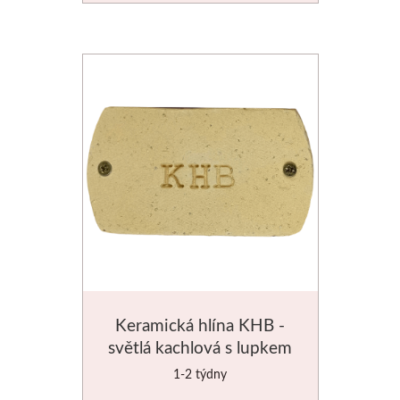
Manetti
Zlatící plátky
Příslušenství
Meeden
Stojany
Palety
Ostatní pomůcky
Keramická hlína KHB -
Mijello
světlá kachlová s lupkem
10kg
1-2 týdny
Akvarel