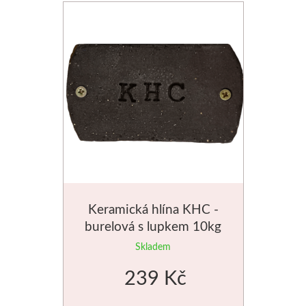
Basics
Heavy body
Média
Mabef
Malířské stojany
Kufříky
Keramická hlína KHC -
Magnani 1404
burelová s lupkem 10kg
Skladem
Jednotlivé papíry
239 Kč
Bloky