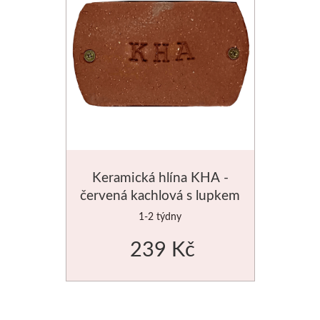
Média
Kreul
Akryl
Textil
Hedvábí
Keramická hlína KHA -
červená kachlová s lupkem
Lascaux
10kg
1-2 týdny
Akrylové barvy
239 Kč
Média
Liquitex