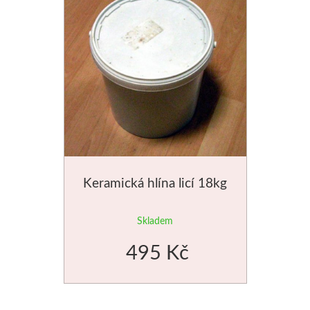
V sadách
Winsor & Newton
Barvy
Tuše
Média
Keramická hlína licí 18kg
Pomůcky
Skladem
Zlatá loď
495 Kč
Malířská plátna
Štětce