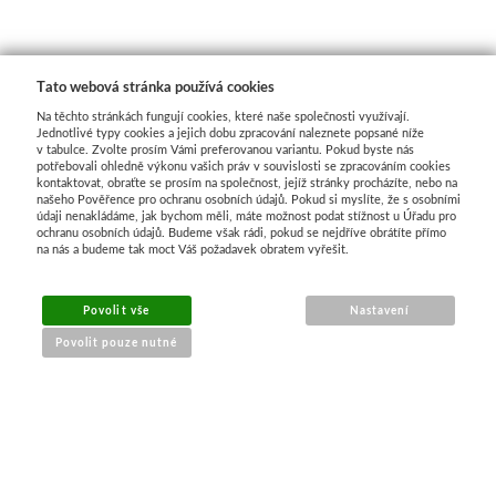
Tato webová stránka používá cookies
Na těchto stránkách fungují cookies, které naše společnosti využívají.
Jednotlivé typy cookies a jejich dobu zpracování naleznete popsané níže
v tabulce. Zvolte prosím Vámi preferovanou variantu. Pokud byste nás
potřebovali ohledně výkonu vašich práv v souvislosti se zpracováním cookies
kontaktovat, obraťte se prosím na společnost, jejíž stránky procházíte, nebo na
našeho Pověřence pro ochranu osobních údajů. Pokud si myslíte, že s osobními
údaji nenakládáme, jak bychom měli, máte možnost podat stížnost u Úřadu pro
ochranu osobních údajů. Budeme však rádi, pokud se nejdříve obrátíte přímo
na nás a budeme tak moct Váš požadavek obratem vyřešit.
Povolit vše
Nastavení
Povolit pouze nutné
NÁKUP ONLINE
doprava a platba