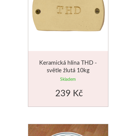
Stubai
Řezbářská dláta
Rydla
Umton
Keramická hlína THD -
světle žlutá 10kg
Olej
Skladem
Akvarel
239 Kč
Tempery
Uni Posca
Jednotlivě