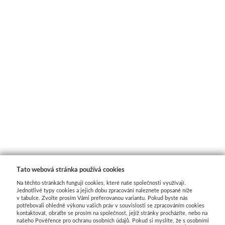
Média
Kreul
Akryl
Textil
Hedvábí
Lascaux
Akrylové barvy
Tato webová stránka používá cookies
Na těchto stránkách fungují cookies, které naše společnosti využívají.
Média
Jednotlivé typy cookies a jejich dobu zpracování naleznete popsané níže
v tabulce. Zvolte prosím Vámi preferovanou variantu. Pokud byste nás
potřebovali ohledně výkonu vašich práv v souvislosti se zpracováním cookies
Liquitex
kontaktovat, obraťte se prosím na společnost, jejíž stránky procházíte, nebo na
našeho Pověřence pro ochranu osobních údajů. Pokud si myslíte, že s osobními