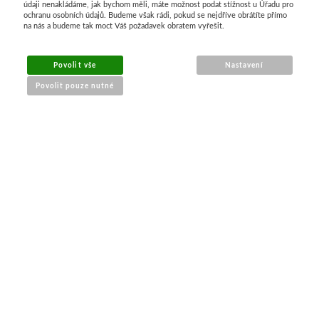
údaji nenakládáme, jak bychom měli, máte možnost podat stížnost u Úřadu pro
ochranu osobních údajů. Budeme však rádi, pokud se nejdříve obrátíte přímo
Basics
na nás a budeme tak moct Váš požadavek obratem vyřešit.
Heavy body
Povolit vše
Nastavení
Povolit pouze nutné
Média
Mabef
NÁKUP ONLINE
Malířské stojany
doprava a platba
sledování zásilek
Kufříky
obchodní podmínky
Magnani 1404
reklamace zboží
Jednotlivé papíry
PRO ZÁKAZNÍKY
Bloky