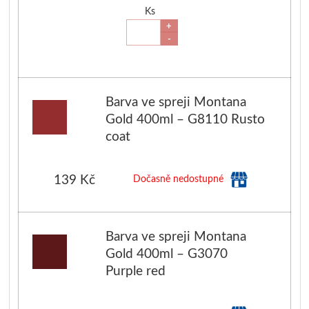
Ks
+
Stubai
-
Řezbářská dláta
Rydla
Barva ve spreji Montana
Gold 400ml – G8110 Rusto
Umton
coat
Olej
139 Kč
Dočasně nedostupné
Akvarel
Barva ve spreji Montana
Tempery
Gold 400ml – G3070
Uni Posca
Purple red
Jednotlivě