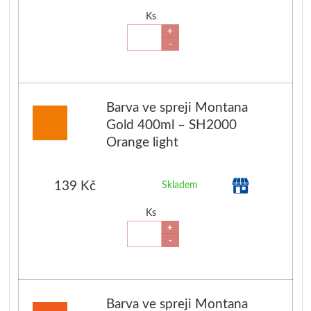
Ks
Palety a kazety
+
-
Kyblíky
Montana Cans
Barva ve spreji Montana
Gold 400ml – SH2000
Montana Black
Orange light
Montana Gold
139 Kč
Skladem
Old Holland
Ks
+
Olejové barvy
-
Média
PanPastel
Barva ve spreji Montana