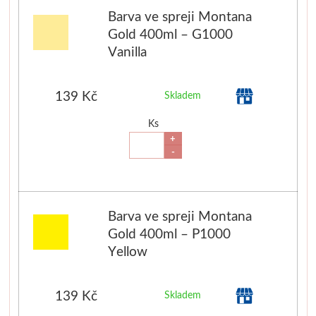
Luxusní
Řezací podložky
Skicovací knihy
Přírodní 
Barva ve spreji Montana
Gold 400ml – G1000
Pro prodejny
Do 500kč
Herend
Dna
Vanilla
1000kč
Tašky a balení
Akvarelové štětce
Malování na 
139 Kč
Skladem
2000kč
Hygiena
Široké
Kyanotypie
Ks
+
-
Vzorníky
Pro kuchyňku
Charbonnel
Šablony
Knihy
Hlubotisk
Drátkování, k
Barva ve spreji Montana
Zlacení
Drátky
Gold 400ml – P1000
Yellow
Jacquard
Korálky
139 Kč
Skladem
Tekuté
Kleště a 