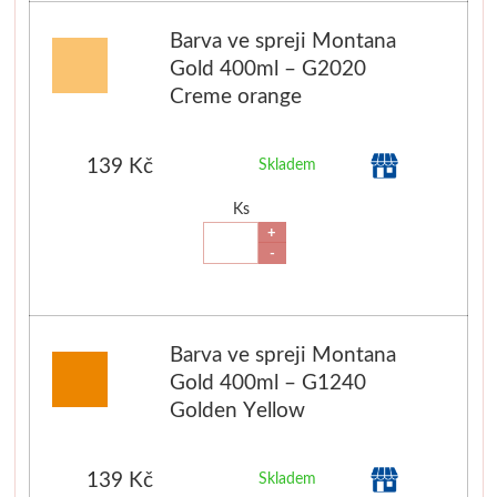
Manetti
Barva ve spreji Montana
Gold 400ml – G2020
Zlatící plátky
Creme orange
Příslušenství
139 Kč
Skladem
Meeden
Ks
+
Stojany
-
Palety
Barva ve spreji Montana
Ostatní pomůcky
Gold 400ml – G1240
Golden Yellow
Mijello
Akvarel
139 Kč
Skladem