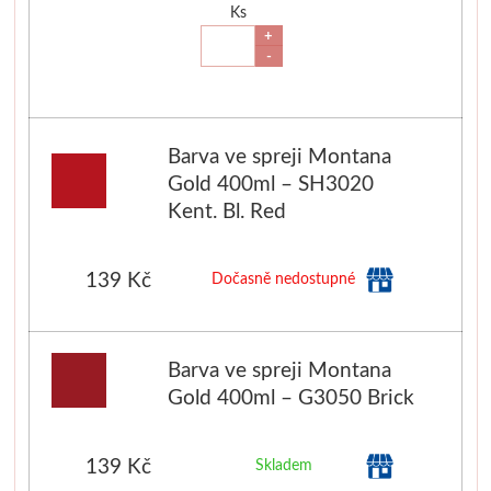
Ks
+
Schmincke
-
Olej
Akryl
Barva ve spreji Montana
Gold 400ml – SH3020
Akvarel
Kent. Bl. Red
Média
139 Kč
Dočasně nedostupné
Speedball
Barva ve spreji Montana
Sítotisk
Gold 400ml – G3050 Brick
Linoryt
139 Kč
Skladem
Glazury