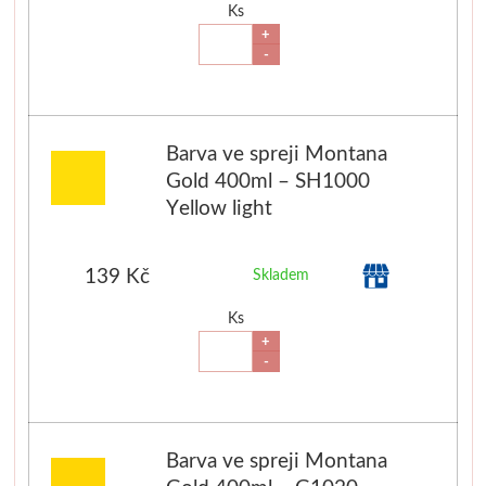
Ks
V prášku
Pro děti
+
-
Kyanotypie
Předškolá
Koh-i-noor
Školáci
Barva ve spreji Montana
Gold 400ml – SH1000
Tužky
Ostatní
Yellow light
Pastelky
Smaltová
139 Kč
Skladem
Pastely
Krakelová
Ks
+
Kremer
Dekorativ
-
Pigmenty
Pískování
Barva ve spreji Montana
Barvy