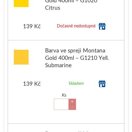
Gold 400ml – G1020
Citrus
Média
Kreul
139 Kč
Dočasně nedostupné
Akryl
Barva ve spreji Montana
Textil
Gold 400ml – G1210 Yell.
Submarine
Hedvábí
Lascaux
139 Kč
Skladem
Akrylové barvy
Ks
+
-
Média
Liquitex