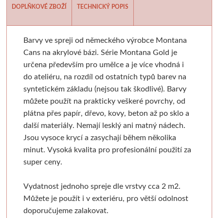
Batohy, penály, pouzdra
V sadě
Tekutá
Tužky
Moderní styl
Pěnové desky
Sušící regály
Pistole a příslušens
Výroba mýdl
DOPLŇKOVÉ ZBOŽÍ
TECHNICKÝ POPIS
Laky a média
Tyčinková
Batohy
Verzatilky a mikrotužky
Pro plátna
Podložky
Rulety
Graffiti
Mýdlové 
Barvy ve spreji od německého výrobce Montana
Cans na akrylové bázi. Série Montana Gold je
Příslušenství
Lepící pásky
Zipové penály
Sady tužek
Akashiya
Floatové rámy
Skobliny
Barvy ve spreji
Formy
určena především pro umělce a je více vhodná i
do ateliéru, na rozdíl od ostatních typů barev na
Papíry a bloky
Vodové barvy
Krabičky
Kreslířské sety
Hliníkové rámy
Štětce
Hladítka
Markery a fixy
Barvy a v
syntetickém základu (nejsou tak škodlivé). Barvy
můžete použít na prakticky veškeré povrchy, od
Akvarelové tyčinky
Na kresbu
Stojánky
Uhly, rudky, sépie
Klasické
Fixy
Gelli plate
Trysky
Ze dřeva a pa
plátna přes papír, dřevo, kovy, beton až po sklo a
další materiály. Nemají lesklý ani matný nádech.
Stojany a nábytek
Na akvarel
Organizace
Tuše a inkousty
Výměnné
Tradiční kaligrafie
Grafické papíry
Příslušenství pro gr
Krabičky 
Jsou vysoce krycí a zasychají během několika
minut. Vysoká kvalita pro profesionální použití za
Papíry
Ateliérové
Na malbu
Pro kresbu
Blondelové rámy
Artiteq
Sítotisk
Knihařina
Dekorace
super ceny.
Stolní a dekorační
Grafické
Copy papír
Akrylové inkousty
Clip rámy
Jednotlivé komponenty
Dřevoryt
Knihařská plátna
Ostatní
Vydatnost jednoho spreje dle vrstvy cca 2 m2.
Můžete je použít i v exteriéru, pro větší odolnost
Plenérové
Barevné
Barevný papír
Inkousty na airbrush
S plexisklem
Sady
Lepenka
Papírové 
doporučujeme zalakovat.