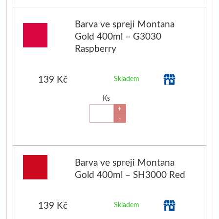
Štětce
Barva ve spreji Montana
Gold 400ml – G3030
Rosa
Raspberry
Akvarel
139 Kč
Skladem
Akryl
Ks
+
Média
-
Plátna
Barva ve spreji Montana
Sennelier
Gold 400ml – SH3000 Red
Suché pastely
139 Kč
Skladem
Olejové pastely