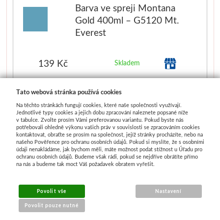
Barva ve spreji Montana
Gold 400ml – G5120 Mt.
Everest
139 Kč
Skladem
Ks
Tato webová stránka používá cookies
+
-
Na těchto stránkách fungují cookies, které naše společnosti využívají.
Jednotlivé typy cookies a jejich dobu zpracování naleznete popsané níže
v tabulce. Zvolte prosím Vámi preferovanou variantu. Pokud byste nás
potřebovali ohledně výkonu vašich práv v souvislosti se zpracováním cookies
kontaktovat, obraťte se prosím na společnost, jejíž stránky procházíte, nebo na
našeho Pověřence pro ochranu osobních údajů. Pokud si myslíte, že s osobními
Barva ve spreji Montana
údaji nenakládáme, jak bychom měli, máte možnost podat stížnost u Úřadu pro
ochranu osobních údajů. Budeme však rádi, pokud se nejdříve obrátíte přímo
Gold 400ml – G5050 Sky
na nás a budeme tak moct Váš požadavek obratem vyřešit.
blue
Povolit vše
Nastavení
139 Kč
Skladem
Povolit pouze nutné