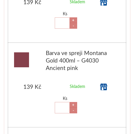
139 Kč
Skladem
V sadách
Ks
+
-
Winsor & Newton
Barvy
Barva ve spreji Montana
Tuše
Gold 400ml – G4030
Ancient pink
Média
139 Kč
Skladem
Pomůcky
Ks
Zlatá loď
+
-
Malířská plátna
Štětce