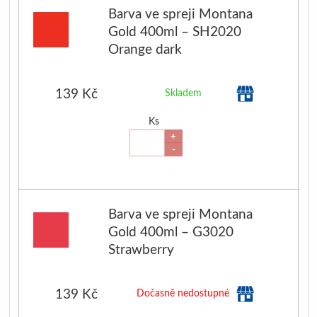
Barva ve spreji Montana
Dláta
Gold 400ml – SH2020
Orange dark
Phoenix
139 Kč
Skladem
Plátna
Ks
Barvy
+
-
Špachtle
Renesans
Barva ve spreji Montana
Gold 400ml – G3020
Olej
Strawberry
Akryl
139 Kč
Dočasně nedostupné
Akvarel