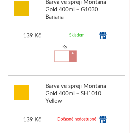
Barva ve spreji Montana
Basics
Gold 400ml – G1030
Banana
Heavy body
139 Kč
Skladem
Média
Ks
Mabef
+
-
Malířské stojany
Kufříky
Barva ve spreji Montana
Gold 400ml – SH1010
Magnani 1404
Yellow
Jednotlivé papíry
139 Kč
Dočasně nedostupné
Bloky