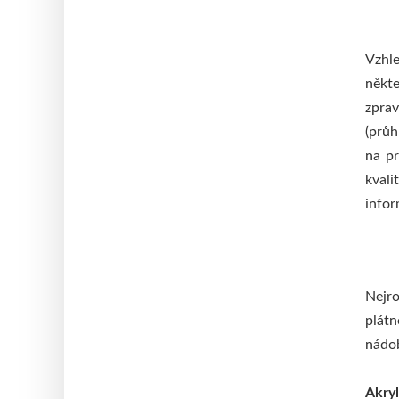
Vzhle
někte
zprav
(průh
na p
kvali
infor
Nejro
plátn
nádob
Akryl