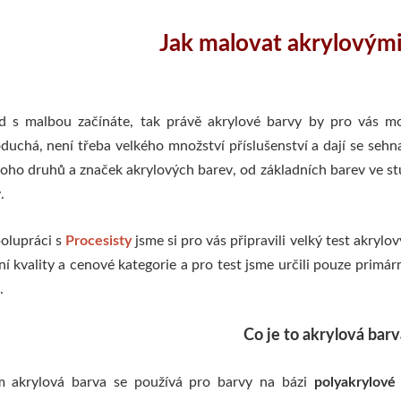
Jak malovat akrylovým
 s malbou začínáte, tak právě akrylové barvy by pro vás moh
duchá, není třeba velkého množství příslušenství a dají se sehna
oho druhů a značek akrylových barev, od základních barev ve st
y.
olupráci s
Procesisty
jsme si pro vás připravili velký test akrylo
ní kvality a cenové kategorie a pro test jsme určili pouze primá
.
Co je to akrylová barv
m akrylová barva se používá pro barvy na bázi
polyakrylové