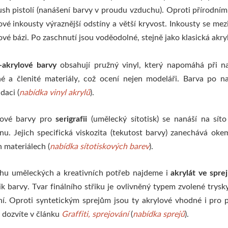
ush pistolí (nanášení barvy v proudu vzduchu). Oproti přírodní
ové inkousty výraznější odstíny a větší kryvost. Inkousty se m
ové bázi. Po zaschnutí jsou voděodolné, stejně jako klasická akry
-akrylové barvy
obsahují pružný vinyl, který napomáhá při n
é a členité materiály, což ocení nejen modeláři. Barva po n
daci (
nabídka vinyl akrylů
).
lové barvy pro
serigrafii
(umělecký sítotisk) se nanáší na sít
nu. Jejich specifická viskozita (tekutost barvy) zanechává ok
h materiálech (
nabídka sítotiskových barev
).
hu uměleckých a kreativních potřeb najdeme i
akrylát ve sprej
ik barvy. Tvar finálního střiku je ovlivněný typem zvolené trysk
í. Oproti syntetickým sprejům jsou ty akrylové vhodné i pro po
i dozvíte v článku
Graffiti, sprejování
(
nabídka sprejů
).