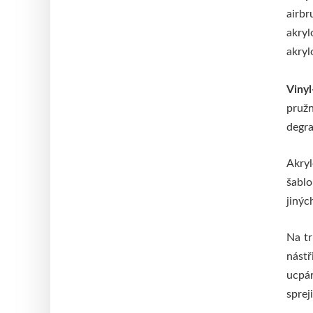
airbr
akryl
akryl
Vinyl
pružn
degra
Akry
šablo
jinýc
Na tr
nástř
ucpán
sprej