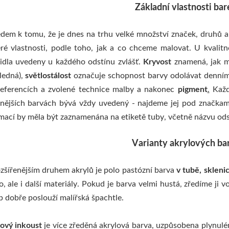
Základní vlastnosti bar
dem k tomu, že je dnes na trhu velké množství značek, druhů a s
ré vlastnosti, podle toho, jak a co chceme malovat. U kvalitn
idla uvedeny u každého odstínu zvlášť.
Kryvost
znamená, jak m
ledná),
světlostálost
označuje schopnost barvy odolávat denním
referencích a zvolené technice malby a nakonec
pigment
.
Každý
tnějších barvách bývá vždy uvedený - najdeme jej pod značka
mací by měla být zaznamenána na etiketě tuby, včetně názvu od
Varianty akrylových ba
zšířenějším druhem akrylů je polo pastózní barva
v tubě, skleni
o, ale i další materiály. Pokud je barva velmi hustá, zředíme ji 
 dobře poslouží malířská špachtle.
ový inkoust
je více zředěná akrylová barva, uzpůsobena plynul