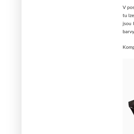
V pos
tu lz
jsou 
barvy
Kompl