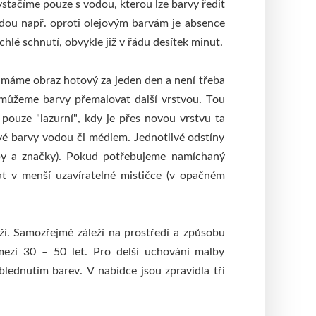
stačíme pouze s vodou, kterou lze barvy ředit
odou např. oproti olejovým barvám je absence
chlé schnutí, obvykle již v řádu desítek minut.
ak máme obraz hotový za jeden den a není třeba
í můžeme barvy přemalovat další vrstvou. Tou
pouze "lazurní", kdy je přes novou vrstvu ta
vé barvy vodou či médiem. Jednotlivé odstíny
ypy a značky). Pokud potřebujeme namíchaný
at v menší uzavíratelné mističce (v opačném
ží. Samozřejmě záleží na prostředí a způsobu
mezí 30 – 50 let. Pro delší uchování malby
blednutím barev. V nabídce jsou zpravidla tři