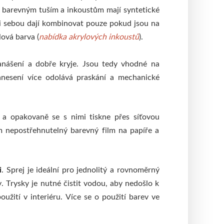
m barevným tuším a inkoustům mají syntetické
ezi sebou dají kombinovat pouze pokud jsou na
lová barva (
nabídka akrylových inkoustů
).
anášení a dobře kryje. Jsou tedy vhodné na
anesení více odolává praskání a mechanické
o a opakovaně se s nimi tiskne přes síťovou
em nepostřehnutelný barevný film na papíře a
i
. Sprej je ideální pro jednolitý a rovnoměrný
y. Trysky je nutné čistit vodou, aby nedošlo k
užití v interiéru. Více se o použití barev ve