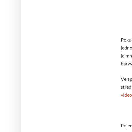
Pokud
jedno
je mn
barv
Ve sp
střed
video
Poje