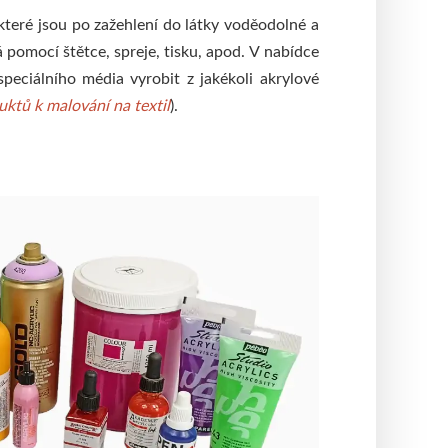
 které jsou po zažehlení do látky voděodolné a
á pomocí štětce, spreje, tisku, apod.
V nabídce
speciálního média vyrobit z jakékoli akrylové
ktů k malování na textil
).