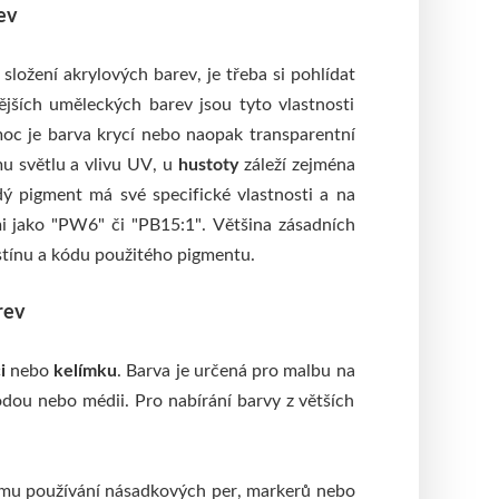
ev
ložení akrylových barev, je třeba si pohlídat
ějších uměleckých barev jsou tyto vlastnosti
oc je barva krycí nebo naopak transparentní
u světlu a vlivu UV, u
hustoty
záleží zejména
 pigment má své specifické vlastnosti a na
mi jako "PW6" či "PB15:1".
Většina zásadních
stínu a kódu použitého pigmentu.
rev
ci
nebo
kelímku
. Barva je určená pro malbu na
vodou nebo médii. Pro nabírání barvy z větších
ému používání násadkových per, markerů nebo