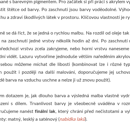
ané s barevným pigmentem. Pro začátek si při práci s akrylem vy
stit štětce od barvy. Po zaschnutí jsou barvy voděodolné. Výh
hu a zdraví škodlivých látek v prostoru. Klíčovou vlastností je ry
ě se dá říct, že se jedná o rychlou malbu. Na rozdíl od oleje t
 na zaschnutí jedné vrstvy několik hodin až dní. Po zaschnut
ředchozí vrstvu zcela zakryjeme, nebo horní vrstvu naneseme 
ní vidět. Lazuru vytvoříme jednoduše větším naředěním akrylo
 sebou můžeme míchat dle libosti (kombinovat lze i různé t
n použít i později na další malování, doporučujeme jej uchov
dě barva na vzduchu uschne a nelze ji už znovu použít).
m dotazem je, jak dlouho barva a výsledná malba vlastně vydr
zení s dílem. Trvanlivost barvy je všeobecně uváděna v roz
ručujeme nanést
finální lak
, který chrání před nečistotami a vy
nty: matný, lesklý a saténový (
nabídka laků
).