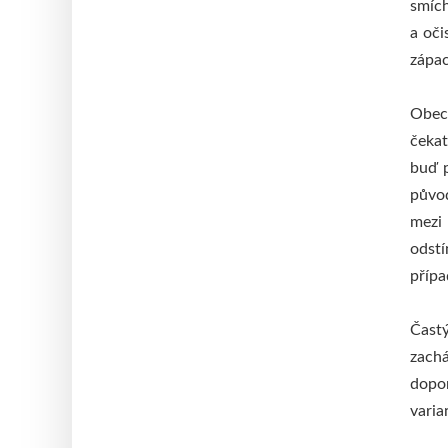
smích
a oči
zápac
Obecn
čekat
buď p
původ
mezi
odstí
přípa
Častý
zachá
dopo
varia