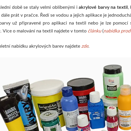
lední době se staly velmi oblíbenými i
akrylové barvy na textil
,
e dále prát v pračce. Ředí se vodou a jejich aplikace je jednoduch
barvy už připravené pro aplikaci na textil nebo je lze pomocí 
. Více o malování na textil najdete v tomto
článku
(
nabídka produ
etní nabídku akrylových barev najdete
zde
.