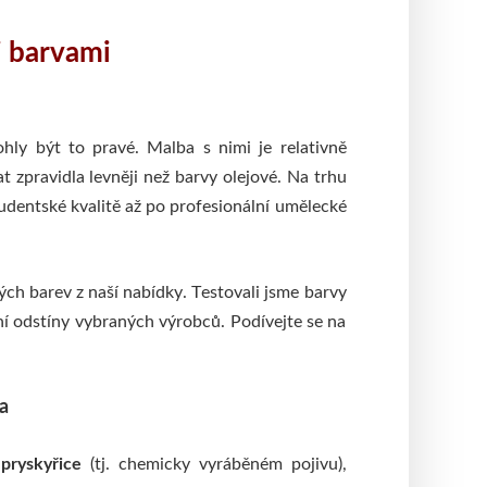
i barvami
ly být to pravé. Malba s nimi je relativně
t zpravidla levněji než barvy olejové. Na trhu
udentské kvalitě až po profesionální umělecké
vých barev z naší nabídky. Testovali jsme barvy
rní odstíny vybraných výrobců. Podívejte se na
a
 pryskyřice
(tj. chemicky vyráběném pojivu),