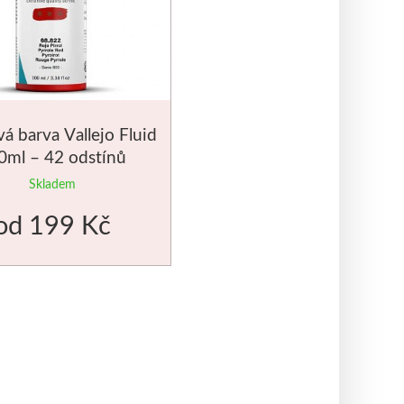
á barva Vallejo Fluid
0ml – 42 odstínů
Skladem
od
199 Kč