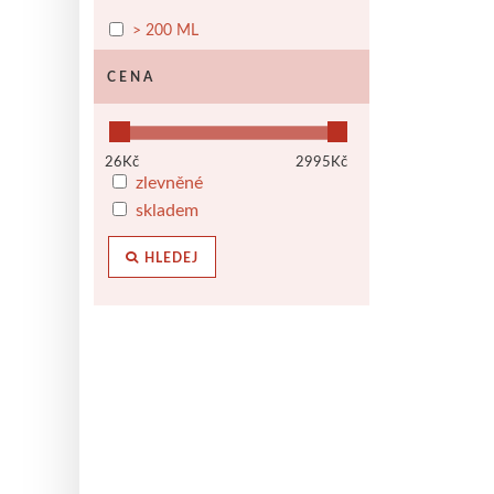
> 200 ML
CENA
26
Kč
2995
Kč
zlevněné
skladem
HLEDEJ