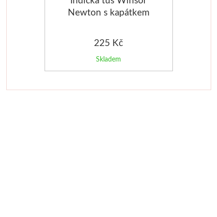
Newton s kapátkem
Média
30ml
Kreul
225 Kč
Skladem
Akryl
Textil
Hedvábí
Lascaux
Akrylové barvy
Média
Liquitex