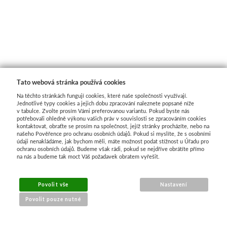
Manetti
Zlatící plátky
Příslušenství
Tato webová stránka používá cookies
Meeden
Na těchto stránkách fungují cookies, které naše společnosti využívají.
Jednotlivé typy cookies a jejich dobu zpracování naleznete popsané níže
v tabulce. Zvolte prosím Vámi preferovanou variantu. Pokud byste nás
Stojany
potřebovali ohledně výkonu vašich práv v souvislosti se zpracováním cookies
kontaktovat, obraťte se prosím na společnost, jejíž stránky procházíte, nebo na
našeho Pověřence pro ochranu osobních údajů. Pokud si myslíte, že s osobními
Palety
údaji nenakládáme, jak bychom měli, máte možnost podat stížnost u Úřadu pro
ochranu osobních údajů. Budeme však rádi, pokud se nejdříve obrátíte přímo
na nás a budeme tak moct Váš požadavek obratem vyřešit.
Ostatní pomůcky
Povolit vše
Nastavení
Mijello
Povolit pouze nutné
Akvarel