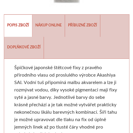
Batohy, penály, pouzdra
V sadě
Tekutá
Tužky
Moderní styl
Pěnové desky
Sušící regály
Pistole a příslušens
Výroba mýdl
Laky a média
Tyčinková
Batohy
Verzatilky a mikrotužky
Pro plátna
Podložky
Rulety
Graffiti
Mýdlové 
POPIS ZBOŽÍ
NÁKUP ONLINE
PŘÍBUZNÉ ZBOŽÍ
Příslušenství
Lepící pásky
Zipové penály
Sady tužek
Akashiya
Floatové rámy
Skobliny
Barvy ve spreji
Formy
Papíry a bloky
Vodové barvy
Krabičky
Kreslířské sety
Hliníkové rámy
Štětce
Hladítka
Markery a fixy
Barvy a v
DOPLŇKOVÉ ZBOŽÍ
Akvarelové tyčinky
Na kresbu
Stojánky
Uhly, rudky, sépie
Klasické
Fixy
Gelli plate
Trysky
Ze dřeva a pa
Špičkové japonské štětcové fixy z pravého
přírodního vlasu od proslulého výrobce Akashiya
Stojany a nábytek
Na akvarel
Organizace
Tuše a inkousty
Výměnné
Tradiční kaligrafie
Grafické papíry
Příslušenství pro gr
Krabičky 
SAI. Vodní tuš připomíná malbu akvarelem a lze ji
rozmývat vodou, díky vysoké pigmentaci mají fixy
Papíry
Ateliérové
Na malbu
Pro kresbu
Blondelové rámy
Artiteq
Sítotisk
Knihařina
Dekorace
syté a jasné barvy. Jednotlivé barvy do sebe
krásně přechází a je tak možné vytvářet prakticky
Stolní a dekorační
Grafické
Copy papír
Akrylové inkousty
Clip rámy
Jednotlivé komponenty
Dřevoryt
Knihařská plátna
Ostatní
nekonečnou škálu barevných kombinací. Šíři tahu
je možné upravovat dle tlaku na fix od úplně
Plenérové
Barevné
Barevný papír
Inkousty na airbrush
S plexisklem
Sady
Lepenka
Papírové 
jemných linek až po tlusté čáry vhodné pro