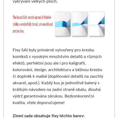
vykrývání velkých ploch.
Pronájem
Mixed media
Pauzovací papír
Kaligrafie
Baohong
Se sklem
Pomůcky
Dekorování n
Sešity a notesy
Stoly a židle
Speciální papíry
Perka a násadky
Kulaté rámy
Bloky
Dřevořezba
Křídové b
Jesle a úložný prostor
Notesy a sešity
Měkká vazba
Kaligrafické sady
Malé kulaté rámečky
Jednotlivé papíry
Dláta a nástroje
Barvy ve s
Pěnové desky
Světla
Pevná vazba
Pera a štětce
Oválné rámy
Beavercraft
Dřevo a hmoty
Šablony
Fixy SAI byly primárně vytvořeny pro kresbu
Štětce
Pěnové "kapa" desky
Vytrhávací bločky
Kaligrafické fixy
Malé oválné rámečky
Dláta
Přípravky a přísluš
Nepálský ručn
komiksů s vysokým množstvím detailů a různých
efektů, perfektní jsou ale i pro kaligrafii,
Obálky
Pro akvarel
Řezací podložky
Pomůcky pro kresbu
Napínací rámy
Nože
Obrábění dřeva
Jednobar
kolorování, design, architekturu a běžnou kresbu
či doplněk k malbě (doplňování detailů na zaschlý
Pro olej a akryl
Nože a lepidla
Klasické
Fixativy
Jednotlivé napínací lišty
Pomůcky
Vytlačov
akvarel, apod.). Každý kus je jednotlivě balený s
krátkým návodem na zadní straně obalu, dlouhá
Kartony, sololity
Široké a tupovací
Luxusní
Gumy a pryže
Borciani & Bonazzi
Sesponkované rámy
Mixované
výdrž garantována zárukou.
Bezkonkurenční
kvalita, vřele doporučujeme!
Pouzdra a desky
Speciální
Akvarelové
Figuríny
Závěsné systémy
Unico
Květinov
Zimní sada obsahuje fixy těchto barev: